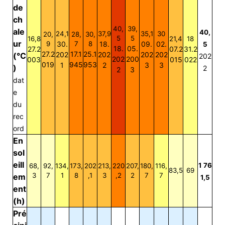
de
ch
40,
39,
ale
40,
24,1
37,9
35,1
30
20,
28,
30,
5
5
16,8
21,4
18
ur
9
30.
7
8
18.
09.
02.
5
18.
05.
27.2
07.2
31.2
27.2
17.1
25.1
202
202
202
202
(°C
202
202
200
003
015
022
019
945
953
1
2
3
3
)
2
2
3
dat
e
du
rec
ord
En
sol
eill
1 76
68,
92,
134,
173,
202
213,
220
207,
180,
116,
83,5
69
3
7
1
8
,1
3
,2
2
7
7
em
1,5
ent
(h)
Pré