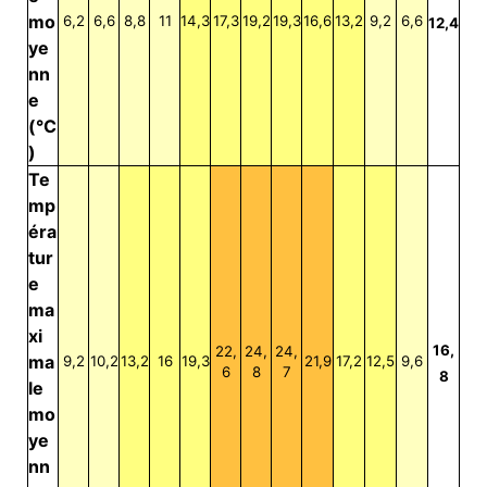
mo
6,2
6,6
8,8
11
14,3
17,3
19,2
19,3
16,6
13,2
9,2
6,6
12,4
ye
nn
e
(°C
)
Te
mp
éra
tur
e
ma
xi
16,
22,
24,
24,
ma
9,2
10,2
13,2
16
19,3
21,9
17,2
12,5
9,6
6
8
7
8
le
mo
ye
nn