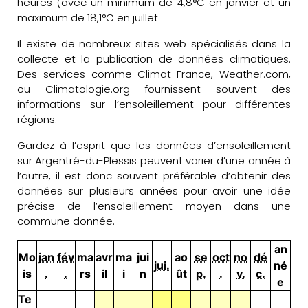
heures (avec un minimum de 4,8°C en janvier et un
maximum de 18,1°C en juillet
Il existe de nombreux sites web spécialisés dans la
collecte et la publication de données climatiques.
Des services comme Climat-France, Weather.com,
ou Climatologie.org fournissent souvent des
informations sur l’ensoleillement pour différentes
régions.
Gardez à l’esprit que les données d’ensoleillement
sur Argentré-du-Plessis peuvent varier d’une année à
l’autre, il est donc souvent préférable d’obtenir des
données sur plusieurs années pour avoir une idée
précise de l’ensoleillement moyen dans une
commune donnée.
an
Mo
jan
fév
ma
avr
ma
jui
ao
se
oct
no
dé
jui.
né
is
.
.
rs
il
i
n
ût
p.
.
v.
c.
e
Te