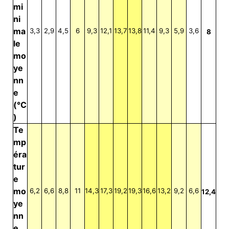
mi
ni
ma
3,3
2,9
4,5
6
9,3
12,1
13,7
13,8
11,4
9,3
5,9
3,6
8
le
mo
ye
nn
e
(°C
)
Te
mp
éra
tur
e
mo
6,2
6,6
8,8
11
14,3
17,3
19,2
19,3
16,6
13,2
9,2
6,6
12,4
ye
nn
e