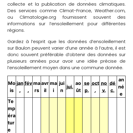
collecte et la publication de données climatiques.
Des services comme Climat-France, Weather.com,
ou Climatologie.org fournissent souvent des
informations sur l’ensoleillement pour différentes
régions.
Gardez à l’esprit que les données d’ensoleillement
sur Baulon peuvent varier d’une année à l’autre, il est
donc souvent préférable d’obtenir des données sur
plusieurs années pour avoir une idée précise de
l’ensoleillement moyen dans une commune donnée.
an
Mo
jan
fév
ma
avr
ma
jui
ao
se
oct
no
dé
jui.
né
is
.
.
rs
il
i
n
ût
p.
.
v.
c.
e
Te
mp
éra
tur
e