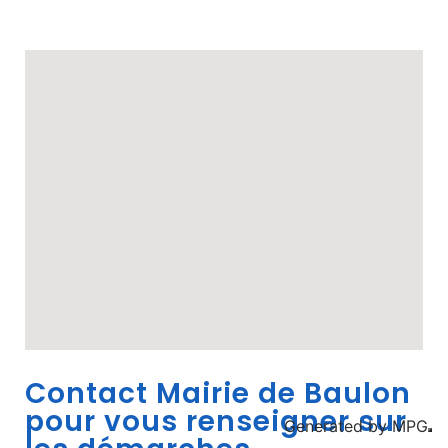
Contact Mairie de Baulon
pour vous renseigner sur
Generated by
MPG