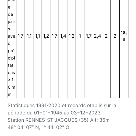
e
de
jour
s
18,
1,7
1,1
1,1
1,2
1,7
1,4
1,2
1
1,7
2,4
2
2
ave
6
c
pré
cipi
tati
ons
≥ 1
0 m
m
Statistiques 1991-2020 et records établis sur la
période du 01−01−1945 au 03−12−2023
Station RENNES-ST JACQUES (35) Alt: 36m
48° 04′ 07″ N, 1° 44′ 02″ O