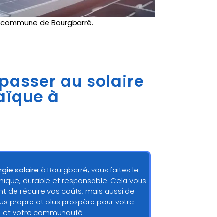
e
commune de Bourgbarré.
 passer au solaire
taïque à
rgie solaire
à Bourgbarré, vous faites le
mique, durable et responsable. Cela vous
 de réduire vos coûts, mais aussi de
lus propre et plus prospère pour votre
e et votre communauté