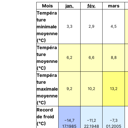
Mois
jan.
fév.
mars
Tempéra
ture
minimale
3,3
2,9
4,5
moyenne
(°C)
Tempéra
ture
6,2
6,6
8,8
moyenne
(°C)
Tempéra
ture
maximale
9,2
10,2
13,2
moyenne
(°C)
Record
de froid
−14,7
−11,2
−7,3
(°C)
17.1985
22.1948
01.2005