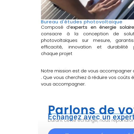
Bureau d'études photovoltaique
Composé d’
experts en énergie solair
consacre à la conception de solut
photovoltaïques sur mesure, garantis
efficacité, innovation et durabilité 
chaque projet
Notre mission est de vous accompagner 
. Que vous cherchiez à réduire vos coûts 
vous accompagner.
Parlons de vo
Échangez avec un expert
Durant cette échange, nous répondrons 