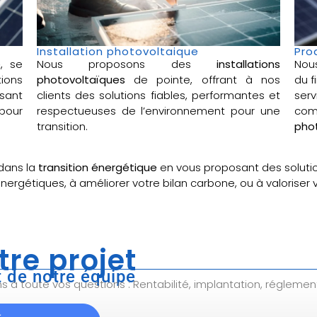
Installation photovoltaique
Pro
e
, se
Nous proposons des
installations
Nou
ions
photovoltaïques
de pointe, offrant à nos
du f
sant
clients des solutions fiables, performantes et
ser
pour
respectueuses de l’environnement pour une
com
transition.
phot
dans la
transition énergétique
en vous proposant des soluti
énergétiques, à améliorer votre bilan carbone, ou à valoriser
tre projet
 de notre équipe
à toute vos questions : Rentabilité, implantation, réglemen