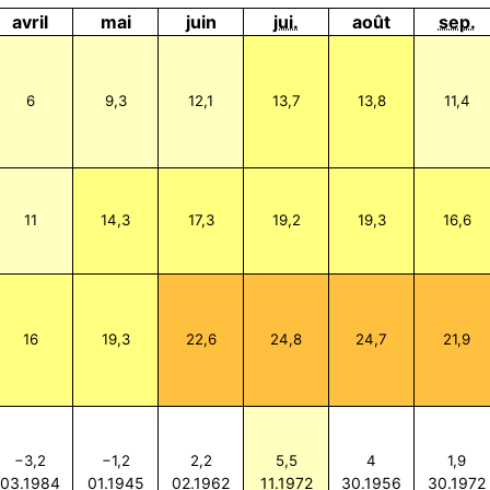
avril
mai
juin
jui.
août
sep.
6
9,3
12,1
13,7
13,8
11,4
11
14,3
17,3
19,2
19,3
16,6
16
19,3
22,6
24,8
24,7
21,9
−3,2
−1,2
2,2
5,5
4
1,9
03.1984
01.1945
02.1962
11.1972
30.1956
30.1972