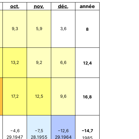
oct.
nov.
déc.
année
9,3
5,9
3,6
8
13,2
9,2
6,6
12,4
17,2
12,5
9,6
16,8
−4,6
−7,5
−12,6
−14,7
29.1947
28.1955
29.1964
1985