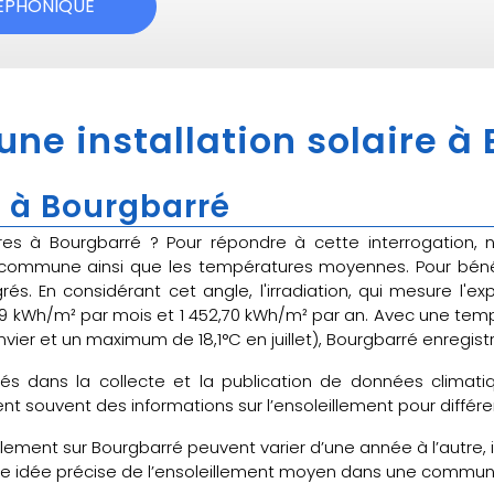
LÉPHONIQUE
 une installation solaire à
 à Bourgbarré
aires à Bourgbarré ? Pour répondre à cette interrogation,
a commune ainsi que les températures moyennes. Pour béné
grés. En considérant cet angle, l'irradiation, qui mesure l'e
,39 kWh/m² par mois et 1 452,70 kWh/m² par an. Avec une tem
ier et un maximum de 18,1°C en juillet), Bourgbarré enregist
sés dans la collecte et la publication de données clima
t souvent des informations sur l’ensoleillement pour différe
llement sur Bourgbarré peuvent varier d’une année à l’autre, 
une idée précise de l’ensoleillement moyen dans une commu