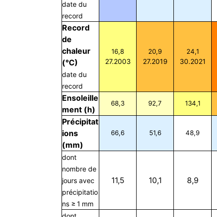
date du
record
Record
de
chaleur
16,8
20,9
24,1
27.2003
27.2019
30.2021
(°C)
date du
record
Ensoleille
68,3
92,7
134,1
ment (h)
Précipitat
ions
66,6
51,6
48,9
(mm)
dont
nombre de
11,5
10,1
8,9
jours avec
précipitatio
ns ≥ 1 mm
dont