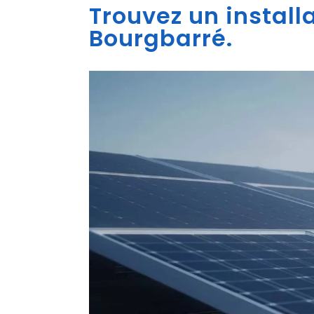
Trouvez un install
Bourgbarré.