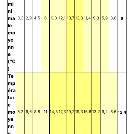
mi
ni
ma
3,3
2,9
4,5
6
9,3
12,1
13,7
13,8
11,4
9,3
5,9
3,6
8
le
mo
ye
nn
e
(°C
)
Te
mp
éra
tur
e
mo
6,2
6,6
8,8
11
14,3
17,3
19,2
19,3
16,6
13,2
9,2
6,6
12,4
ye
nn
e