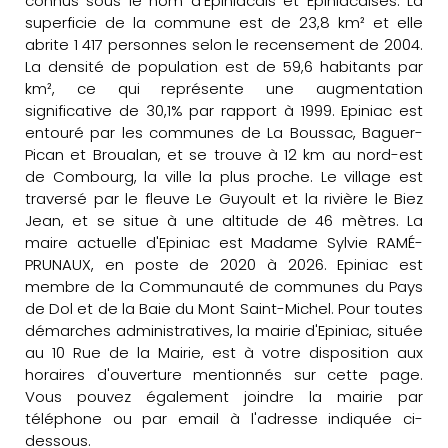
connus sous le nom d'Epiniacais et Epiniacaises. La
superficie de la commune est de 23,8 km² et elle
abrite 1 417 personnes selon le recensement de 2004.
La densité de population est de 59,6 habitants par
km², ce qui représente une augmentation
significative de 30,1% par rapport à 1999. Epiniac est
entouré par les communes de La Boussac, Baguer-
Pican et Broualan, et se trouve à 12 km au nord-est
de Combourg, la ville la plus proche. Le village est
traversé par le fleuve Le Guyoult et la rivière le Biez
Jean, et se situe à une altitude de 46 mètres. La
maire actuelle d'Epiniac est Madame Sylvie RAMÉ-
PRUNAUX, en poste de 2020 à 2026. Epiniac est
membre de la Communauté de communes du Pays
de Dol et de la Baie du Mont Saint-Michel. Pour toutes
démarches administratives, la mairie d'Epiniac, située
au 10 Rue de la Mairie, est à votre disposition aux
horaires d'ouverture mentionnés sur cette page.
Vous pouvez également joindre la mairie par
téléphone ou par email à l'adresse indiquée ci-
dessous.