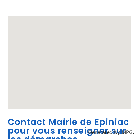
Contact Mairie de Epiniac
pour vous renseigner sur
Generated by
MPG