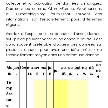
collecte et la publication de données climatiques.
Des services comme Climat-France, Weather.com,
ou Climatologie.org fournissent souvent des
informations sur l’ensoleillement pour différentes
régions.
Gardez à l’esprit que les données d’ensoleillement
sur Epiniac peuvent varier d’une année à l’autre, il est
donc souvent préférable d’obtenir des données sur
plusieurs années pour avoir une idée précise de
l’ensoleillement moyen dans une commune donnée.
an
Mo
jan
fév
ma
avr
ma
jui
ao
se
oct
no
dé
jui.
né
is
.
.
rs
il
i
n
ût
p.
.
v.
c.
e
Te
mp
éra
tur
e