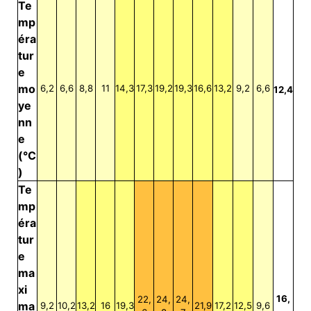
Te
mp
éra
tur
e
mo
6,2
6,6
8,8
11
14,3
17,3
19,2
19,3
16,6
13,2
9,2
6,6
12,4
ye
nn
e
(°C
)
Te
mp
éra
tur
e
ma
xi
16,
22,
24,
24,
ma
9,2
10,2
13,2
16
19,3
21,9
17,2
12,5
9,6