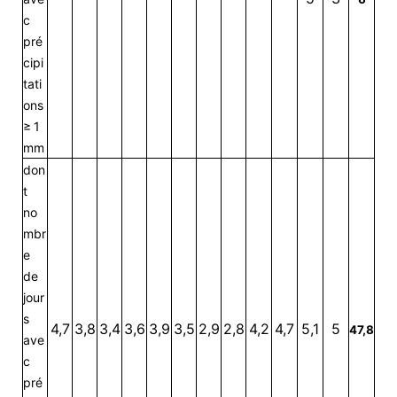
c
pré
cipi
tati
ons
≥ 1
mm
don
t
no
mbr
e
de
jour
s
4,7
3,8
3,4
3,6
3,9
3,5
2,9
2,8
4,2
4,7
5,1
5
47,8
ave
c
pré