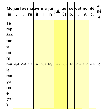
an
Mo
jan
fév
ma
avr
ma
jui
ao
se
oct
no
dé
jui.
né
is
.
.
rs
il
i
n
ût
p.
.
v.
c.
e
Te
mp
éra
tur
e
mi
ni
ma
3,3
2,9
4,5
6
9,3
12,1
13,7
13,8
11,4
9,3
5,9
3,6
8
le
mo
ye
nn
e
(°C
)