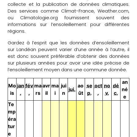
collecte et la publication de données climatiques.
Des services comme Climat-France, Weather.com,
ou Climatologie.org fournissent souvent des
informations sur l’ensoleillement pour différentes
régions.
Gardez à l’esprit que les données d’ensoleillement
sur Landéan peuvent varier d’une année à l’autre, il
est donc souvent préférable d’obtenir des données
sur plusieurs années pour avoir une idée précise de
l’ensoleillement moyen dans une commune donnée.
an
Mo
jan
fév
ma
avr
ma
jui
ao
se
oct
no
dé
jui.
né
is
.
.
rs
il
i
n
ût
p.
.
v.
c.
e
Te
mp
éra
tur
e