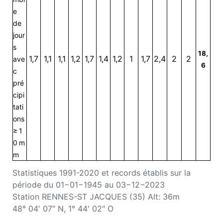
e
de
jour
s
18,
1,7
1,1
1,1
1,2
1,7
1,4
1,2
1
1,7
2,4
2
2
ave
6
c
pré
cipi
tati
ons
≥ 1
0 m
m
Statistiques 1991-2020 et records établis sur la
période du 01−01−1945 au 03−12−2023
Station RENNES-ST JACQUES (35) Alt: 36m
48° 04′ 07″ N, 1° 44′ 02″ O