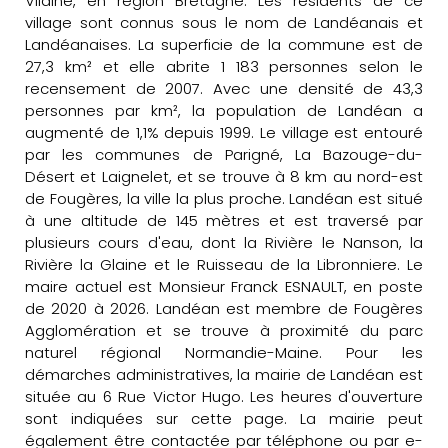
Vilaine, en région Bretagne. Les résidents de ce
village sont connus sous le nom de Landéanais et
Landéanaises. La superficie de la commune est de
27,3 km² et elle abrite 1 183 personnes selon le
recensement de 2007. Avec une densité de 43,3
personnes par km², la population de Landéan a
augmenté de 1,1% depuis 1999. Le village est entouré
par les communes de Parigné, La Bazouge-du-
Désert et Laignelet, et se trouve à 8 km au nord-est
de Fougères, la ville la plus proche. Landéan est situé
à une altitude de 145 mètres et est traversé par
plusieurs cours d'eau, dont la Rivière le Nanson, la
Rivière la Glaine et le Ruisseau de la Libronniere. Le
maire actuel est Monsieur Franck ESNAULT, en poste
de 2020 à 2026. Landéan est membre de Fougères
Agglomération et se trouve à proximité du parc
naturel régional Normandie-Maine. Pour les
démarches administratives, la mairie de Landéan est
située au 6 Rue Victor Hugo. Les heures d'ouverture
sont indiquées sur cette page. La mairie peut
également être contactée par téléphone ou par e-