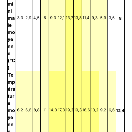
mi
ni
ma
3,3
2,9
4,5
6
9,3
12,1
13,7
13,8
11,4
9,3
5,9
3,6
8
le
mo
ye
nn
e
(°C
)
Te
mp
éra
tur
e
mo
6,2
6,6
8,8
11
14,3
17,3
19,2
19,3
16,6
13,2
9,2
6,6
12,4
ye
nn
e