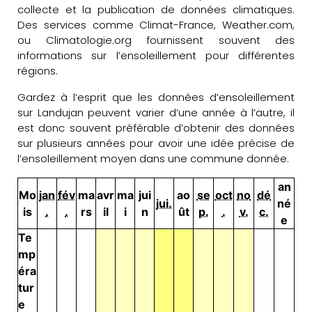
collecte et la publication de données climatiques.
Des services comme Climat-France, Weather.com,
ou Climatologie.org fournissent souvent des
informations sur l’ensoleillement pour différentes
régions.
Gardez à l’esprit que les données d’ensoleillement
sur Landujan peuvent varier d’une année à l’autre, il
est donc souvent préférable d’obtenir des données
sur plusieurs années pour avoir une idée précise de
l’ensoleillement moyen dans une commune donnée.
an
Mo
jan
fév
ma
avr
ma
jui
ao
se
oct
no
dé
jui.
né
is
.
.
rs
il
i
n
ût
p.
.
v.
c.
e
Te
mp
éra
tur
e