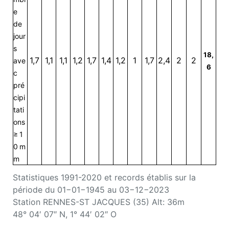
e
de
jour
s
18,
1,7
1,1
1,1
1,2
1,7
1,4
1,2
1
1,7
2,4
2
2
ave
6
c
pré
cipi
tati
ons
≥ 1
0 m
m
Statistiques 1991-2020 et records établis sur la
période du 01−01−1945 au 03−12−2023
Station RENNES-ST JACQUES (35) Alt: 36m
48° 04′ 07″ N, 1° 44′ 02″ O