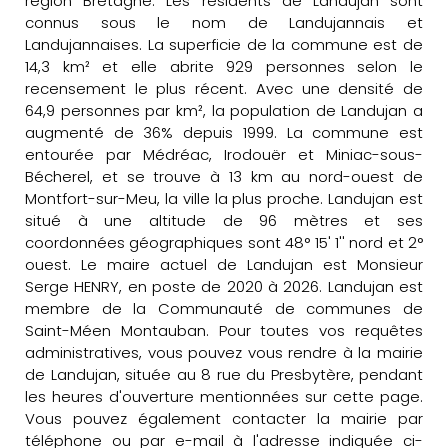
région Bretagne. Les résidents de Landujan sont
connus sous le nom de Landujannais et
Landujannaises. La superficie de la commune est de
14,3 km² et elle abrite 929 personnes selon le
recensement le plus récent. Avec une densité de
64,9 personnes par km², la population de Landujan a
augmenté de 36% depuis 1999. La commune est
entourée par Médréac, Irodouër et Miniac-sous-
Bécherel, et se trouve à 13 km au nord-ouest de
Montfort-sur-Meu, la ville la plus proche. Landujan est
situé à une altitude de 96 mètres et ses
coordonnées géographiques sont 48° 15' 1'' nord et 2°
ouest. Le maire actuel de Landujan est Monsieur
Serge HENRY, en poste de 2020 à 2026. Landujan est
membre de la Communauté de communes de
Saint-Méen Montauban. Pour toutes vos requêtes
administratives, vous pouvez vous rendre à la mairie
de Landujan, située au 8 rue du Presbytère, pendant
les heures d'ouverture mentionnées sur cette page.
Vous pouvez également contacter la mairie par
téléphone ou par e-mail à l'adresse indiquée ci-