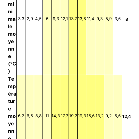
mi
ni
ma
3,3
2,9
4,5
6
9,3
12,1
13,7
13,8
11,4
9,3
5,9
3,6
8
le
mo
ye
nn
e
(°C
)
Te
mp
éra
tur
e
mo
6,2
6,6
8,8
11
14,3
17,3
19,2
19,3
16,6
13,2
9,2
6,6
12,4
ye
nn
e