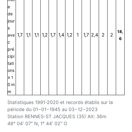
e
de
jour
s
18,
1,7
1,1
1,1
1,2
1,7
1,4
1,2
1
1,7
2,4
2
2
ave
6
c
pré
cipi
tati
ons
≥ 1
0 m
m
Statistiques 1991-2020 et records établis sur la
période du 01−01−1945 au 03−12−2023
Station RENNES-ST JACQUES (35) Alt: 36m
48° 04′ 07″ N, 1° 44′ 02″ O