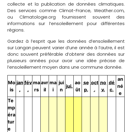
collecte et la publication de données climatiques.
Des services comme Climat-France, Weather.com,
ou Climatologie.org fournissent souvent des
informations sur l’ensoleillement pour différentes
régions.
Gardez à l’esprit que les données d’ensoleillement
sur Langan peuvent varier d’une année à l’autre, il est
donc souvent préférable d’obtenir des données sur
plusieurs années pour avoir une idée précise de
l’ensoleillement moyen dans une commune donnée.
an
Mo
jan
fév
ma
avr
ma
jui
ao
se
oct
no
dé
jui.
né
is
.
.
rs
il
i
n
ût
p.
.
v.
c.
e
Te
mp
éra
tur
e