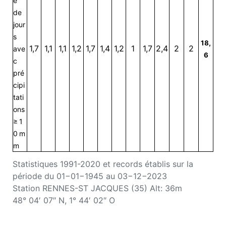
e
de
jour
s
18,
1,7
1,1
1,1
1,2
1,7
1,4
1,2
1
1,7
2,4
2
2
ave
6
c
pré
cipi
tati
ons
≥ 1
0 m
m
Statistiques 1991-2020 et records établis sur la
période du 01−01−1945 au 03−12−2023
Station RENNES-ST JACQUES (35) Alt: 36m
48° 04′ 07″ N, 1° 44′ 02″ O