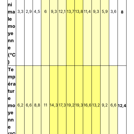
ni
ma
3,3
2,9
4,5
6
9,3
12,1
13,7
13,8
11,4
9,3
5,9
3,6
8
le
mo
ye
nn
e
(°C
)
Te
mp
éra
tur
e
mo
6,2
6,6
8,8
11
14,3
17,3
19,2
19,3
16,6
13,2
9,2
6,6
12,4
ye
nn
e
(°C