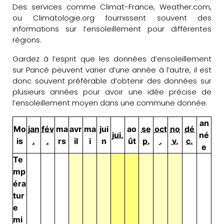
Des services comme Climat-France, Weather.com,
ou Climatologie.org fournissent souvent des
informations sur l’ensoleillement pour différentes
régions.
Gardez à l’esprit que les données d’ensoleillement
sur Pancé peuvent varier d’une année à l’autre, il est
donc souvent préférable d’obtenir des données sur
plusieurs années pour avoir une idée précise de
l’ensoleillement moyen dans une commune donnée.
an
Mo
jan
fév
ma
avr
ma
jui
ao
se
oct
no
dé
jui.
né
is
.
.
rs
il
i
n
ût
p.
.
v.
c.
e
Te
mp
éra
tur
e
mi