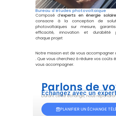
Bureau d'études photovoltaique
Composé d’
experts en énergie solair
consacre à la conception de solut
photovoltaïques sur mesure, garantis
efficacité, innovation et durabilité 
chaque projet
Notre mission est de vous accompagner 
. Que vous cherchiez à réduire vos coûts 
vous accompagner.
Parlons de vo
Échangez avec un expert
Durant cette échange, nous répondrons 
PLANIFIER UN ÉCHANGE TÉ