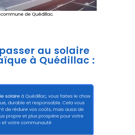
e
commune de Quédillac.
 passer au solaire
aïque à Quédillac :
ie solaire
à Quédillac, vous faites le choix
ue, durable et responsable. Cela vous
 de réduire vos coûts, mais aussi de
lus propre et plus prospère pour votre
e et votre communauté