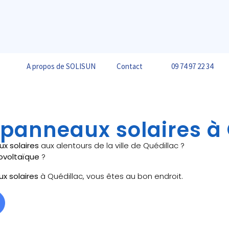
A propos de SOLISUN
Contact
09 74 97 22 34
e panneaux solaires à
ux solaires
aux alentours de la ville de Quédillac ?
ovoltaïque
?
ux solaires
à Quédillac, vous êtes au bon endroit.