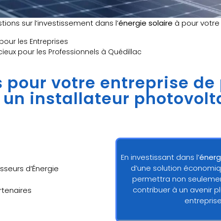
ions sur l’investissement dans l’
énergie solaire
à pour votr
pour les Entreprises
icieux pour les Professionnels à Quédillac
ns pour votre entreprise de
à un installateur photovolt
En investissant dans l’
énerg
d’une solution économiq
sseurs d’Énergie
permettra non seulement
contribuer à un avenir p
artenaires
entrepris