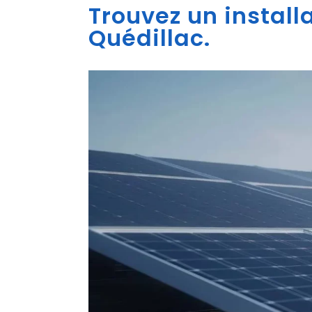
Trouvez un install
Quédillac.