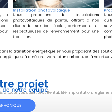
Installation photovoltaique
Pro
e
, se
Nous proposons des
installations
Nou
ions
photovoltaïques
de pointe, offrant à nos
du f
sant
clients des solutions fiables, performantes et
ser
pour
respectueuses de l’environnement pour une
com
transition.
phot
dans la
transition énergétique
en vous proposant des soluti
énergétiques, à améliorer votre bilan carbone, ou à valoriser
tre projet
 de notre équipe
à toute vos questions : Rentabilité, implantation, réglemen
LÉPHONIQUE