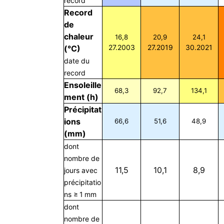
record
Record
de
chaleur
16,8
20,9
24,1
27.2003
27.2019
30.2021
(°C)
date du
record
Ensoleille
68,3
92,7
134,1
ment (h)
Précipitat
ions
66,6
51,6
48,9
(mm)
dont
nombre de
11,5
10,1
8,9
jours avec
précipitatio
ns ≥ 1 mm
dont
nombre de