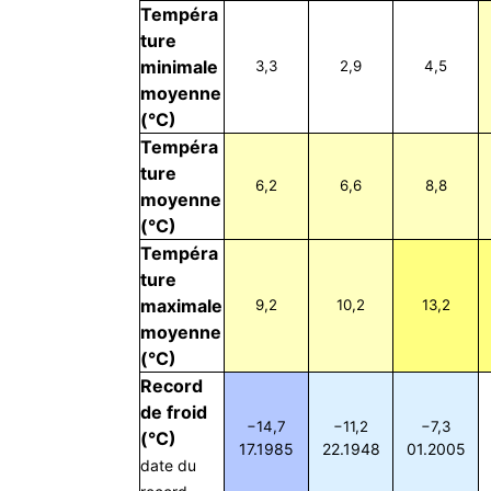
Tempéra
ture
minimale
3,3
2,9
4,5
moyenne
(°C)
Tempéra
ture
6,2
6,6
8,8
moyenne
(°C)
Tempéra
ture
maximale
9,2
10,2
13,2
moyenne
(°C)
Record
de froid
−14,7
−11,2
−7,3
(°C)
17.1985
22.1948
01.2005
date du