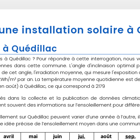
une installation solaire à
 à Quédillac
res à Quédillac ? Pour répondre à cette interrogation, nous 
yennes dans cette commune. L'angle d'inclinaison optimal
de cet angle, l'irradiation moyenne, qui mesure l'exposition 
,55 kWh/m² par an. La température moyenne quotidienne est d
en août) à Quédillac, ce qui correspond à 2179
sés dans la collecte et la publication de données clima
t souvent des informations sur l’ensoleillement pour différe
llement sur Quédillac peuvent varier d’une année à l’autre, 
une idée précise de l’ensoleillement moyen dans une commu
avril
mai
juin
jui.
août
sep.