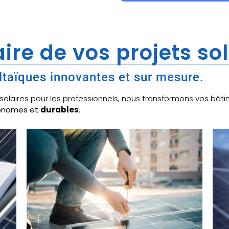
ire de vos projets so
ltaïques innovantes et sur mesure.
x solaires pour les professionnels, nous transformons vos b
tonomes et
durables
.