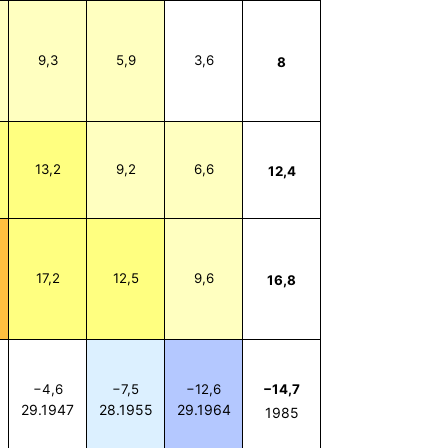
9,3
5,9
3,6
8
13,2
9,2
6,6
12,4
17,2
12,5
9,6
16,8
−4,6
−7,5
−12,6
−14,7
29.1947
28.1955
29.1964
1985