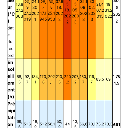
ale
40,
24,1
37,9
35,1
30
20,
28,
30,
5
5
16,8
21,4
18
ur
9
30.
7
8
18.
09.
02.
5
18.
05.
27.2
07.2
31.2
27.2
17.1
25.1
202
202
202
202
(°C
202
202
200
003
015
022
019
945
953
1
2
3
3
)
2
2
3
dat
e
du
rec
ord
En
sol
eill
1 76
68,
92,
134,
173,
202
213,
220
207,
180,
116,
83,5
69
3
7
1
8
,1
3
,2
2
7
7
em
1,5
ent
(h)
Pré
cipi
tati
66,
48,
50,
43,
on
51,6
51,2
58,1
44
56,6
73,1
73,2
73,3
691
6
9
9
5