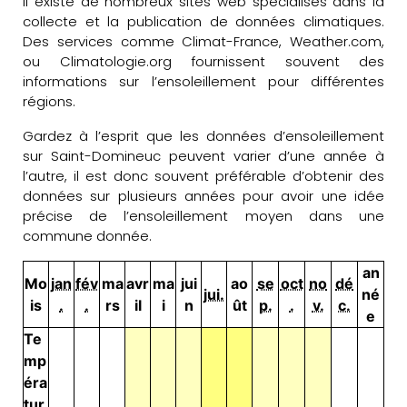
Il existe de nombreux sites web spécialisés dans la
collecte et la publication de données climatiques.
Des services comme Climat-France, Weather.com,
ou Climatologie.org fournissent souvent des
informations sur l’ensoleillement pour différentes
régions.
Gardez à l’esprit que les données d’ensoleillement
sur Saint-Domineuc peuvent varier d’une année à
l’autre, il est donc souvent préférable d’obtenir des
données sur plusieurs années pour avoir une idée
précise de l’ensoleillement moyen dans une
commune donnée.
an
Mo
jan
fév
ma
avr
ma
jui
ao
se
oct
no
dé
jui.
né
is
.
.
rs
il
i
n
ût
p.
.
v.
c.
e
Te
mp
éra
tur