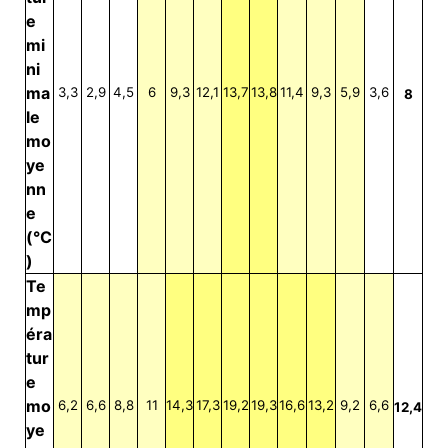
e
mi
ni
ma
3,3
2,9
4,5
6
9,3
12,1
13,7
13,8
11,4
9,3
5,9
3,6
8
le
mo
ye
nn
e
(°C
)
Te
mp
éra
tur
e
mo
6,2
6,6
8,8
11
14,3
17,3
19,2
19,3
16,6
13,2
9,2
6,6
12,4
ye