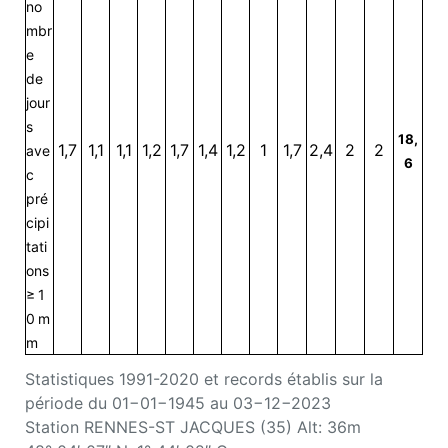
no
mbr
e
de
jour
s
18,
1,7
1,1
1,1
1,2
1,7
1,4
1,2
1
1,7
2,4
2
2
ave
6
c
pré
cipi
tati
ons
≥ 1
0 m
m
Statistiques 1991-2020 et records établis sur la
période du 01−01−1945 au 03−12−2023
Station RENNES-ST JACQUES (35) Alt: 36m