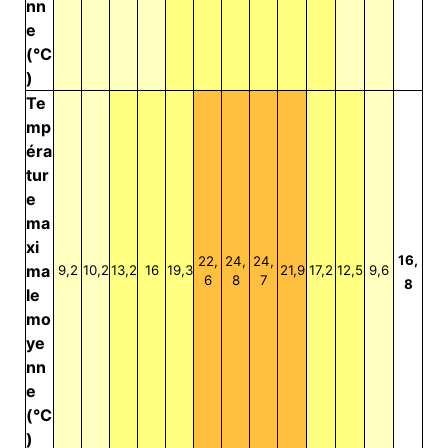
nn
e
(°C
)
Te
mp
éra
tur
e
ma
xi
16,
22,
24,
24,
ma
9,2
10,2
13,2
16
19,3
21,9
17,2
12,5
9,6
6
8
7
8
le
mo
ye
nn
e
(°C
)