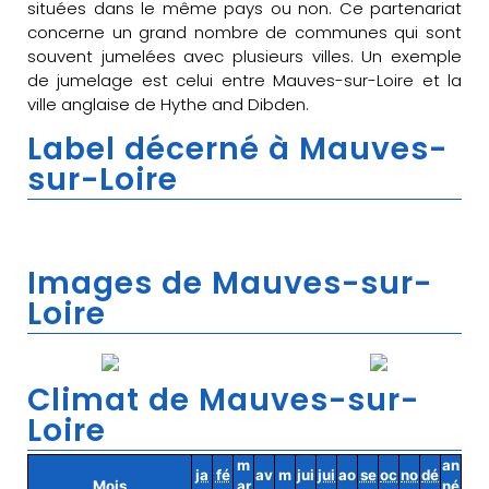
situées dans le même pays ou non. Ce partenariat
concerne un grand nombre de communes qui sont
souvent jumelées avec plusieurs villes. Un exemple
de jumelage est celui entre Mauves-sur-Loire et la
ville anglaise de Hythe and Dibden.
Label décerné à Mauves-
sur-Loire
Images de Mauves-sur-
Loire
Climat de Mauves-sur-
Loire
m
an
ja
fé
av
m
jui
jui
ao
se
oc
no
dé
Mois
ar
né