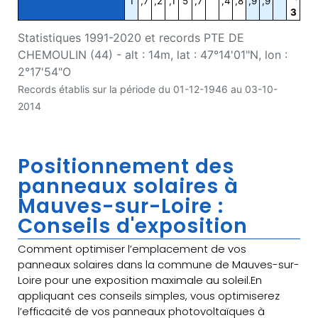
1
,7
,2
,1
5
,7
,4
,8
,9
,9
3
Statistiques 1991-2020 et records PTE DE
CHEMOULIN (44) - alt : 14m, lat : 47°14'01"N, lon :
2°17'54"O
Records établis sur la période du 01-12-1946 au 03-10-
2014
Positionnement des
panneaux solaires à
Mauves-sur-Loire :
Conseils d'exposition
Comment optimiser l’emplacement de vos
panneaux solaires dans la commune de Mauves-sur-
Loire pour une exposition maximale au soleil.En
appliquant ces conseils simples, vous optimiserez
l’efficacité de vos panneaux photovoltaïques à