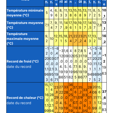
n.
v.
ril
ai
n
.
ût
p.
t.
v.
c.
s
e
10
Température minimale
4,
6,
8,
11,
13,
15,
15,
13,
11,
8,
5,
5
moyenne (°C)
9
6
3
3
8
6
8
9
7
2
5
,1
13
Température moyenne
7,
9,
11,
14
17,
19,
19,
17,
14
10,
7,1
7,8
(°C)
4
7
7
,9
6
1
5
7
,5
7
,1
Température
16
9,
12,
15,
18,
21,
22
23
21,
17,
13,
maximale moyenne
10
10
2
7
1
5
4
,7
,2
4
3
2
,2
(°C)
−1
−1
−6
−1,
−5
−8
−3
1,6
4
8
7,8
5
2
0
,4
4
,8
,6
−1
12
09
02
05
31
19
20
03
07
27.
20
25
.0
.0
.0
.0
.0
.0
Record de froid (°C)
2
.0
.0
.0
10
.11
.12
date du record
4.
5.
6.
7.1
8.
9.
19
1.1
2.1
3.
.1
.1
.1
19
19
19
96
19
19
63
96
95
19
94
98
96
86
51
62
5
86
77
3
6
71
7
5
2
15,
17,
36
27
33
20
23
37,
35
28
15,
1
4
,6
33
37
,8
22
28
6
,2
,4
06
6
16
28
25
03
29
11.
09
01
11.
.0
.0
.11
Record de chaleur (°C)
,6
.0
.0
.0
.0
.0
07.
.0
.1
12
date du record
4.
5.
.1
19
1.1
2.1
6.
9.
3.
19
8.
0.
.0
19
19
99
83
99
94
19
05