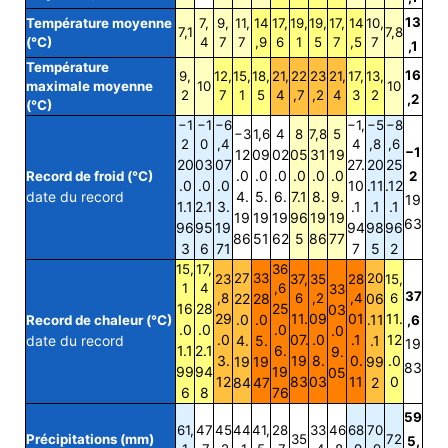
13
Température moyenne
7,
9,
11,
14
17,
19,
19,
17,
14
10,
7,1
7,8
(°C)
4
7
7
,9
6
1
5
7
,5
7
,1
Température
16
9,
12,
15,
18,
21,
22
23
21,
17,
13,
maximale moyenne
10
10
2
7
1
5
4
,7
,2
4
3
2
,2
(°C)
−1
−1
−6
−1,
−5
−8
−3
1,6
4
8
7,8
5
2
0
,4
4
,8
,6
−1
12
09
02
05
31
19
20
03
07
27.
20
25
.0
.0
.0
.0
.0
.0
Record de froid (°C)
2
.0
.0
.0
10
.11
.12
date du record
4.
5.
6.
7.1
8.
9.
19
1.1
2.1
3.
.1
.1
.1
19
19
19
96
19
19
63
96
95
19
94
98
96
86
51
62
5
86
77
3
6
71
7
5
2
15,
17,
36
27
33
20
23
37,
35
28
15,
1
4
,6
33
37
,8
22
28
6
,2
,4
06
6
16
28
25
03
29
11.
09
01
11.
.0
.0
.11
Record de chaleur (°C)
,6
.0
.0
.0
.0
.0
07.
.0
.1
12
date du record
4.
5.
.1
19
1.1
2.1
6.
9.
3.
19
8.
0.
.0
19
19
99
83
99
94
19
05
12
83
03
11
0
84
47
2
6
8
76
59
61,
47
45
44
41,
28
33
46
68
70
Précipitations (mm)
35
72
5,