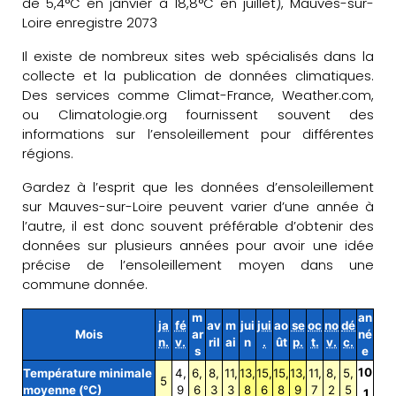
de 5,4°C en janvier à 18,8°C en juillet), Mauves-sur-
Loire enregistre 2073
Il existe de nombreux sites web spécialisés dans la
collecte et la publication de données climatiques.
Des services comme Climat-France, Weather.com,
ou Climatologie.org fournissent souvent des
informations sur l’ensoleillement pour différentes
régions.
Gardez à l’esprit que les données d’ensoleillement
sur Mauves-sur-Loire peuvent varier d’une année à
l’autre, il est donc souvent préférable d’obtenir des
données sur plusieurs années pour avoir une idée
précise de l’ensoleillement moyen dans une
commune donnée.
m
an
ja
fé
av
m
jui
jui
ao
se
oc
no
dé
Mois
ar
né
n.
v.
ril
ai
n
.
ût
p.
t.
v.
c.
s
e
10
Température minimale
4,
6,
8,
11,
13,
15,
15,
13,
11,
8,
5,
5
moyenne (°C)
9
6
3
3
8
6
8
9
7
2
5
,1