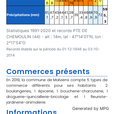
12
83
03
11
0
84
47
2
6
8
76
59
61,
47
45
44
41,
28
33
46
68
70
Précipitations (mm)
35
72
5,
1
,7
,2
,1
5
,7
,4
,8
,9
,9
3
Statistiques 1991-2020 et records PTE DE
CHEMOULIN (44) - alt : 14m, lat : 47°14'01"N, lon :
2°17'54"O
Records établis sur la période du 01-12-1946 au 03-10-
2014
Commerces présents
En 2019, la commune de Malviens compte 5 types de
commerce différents pour ses habitants : 2
boulangeries, 1 épicerie, 1 boucherie-charcuterie, 1
droguerie-quincaillerie-bricolage et 1 fleuriste-
jardinerie-animalerie.
Generated by
MPG
Informations