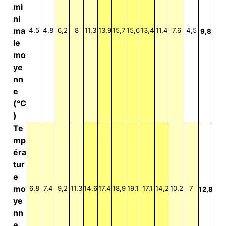
mi
ni
ma
4,5
4,8
6,2
8
11,3
13,9
15,7
15,6
13,4
11,4
7,6
4,5
9,8
le
mo
ye
nn
e
(°C
)
Te
mp
éra
tur
e
mo
6,8
7,4
9,2
11,3
14,6
17,4
18,9
19,1
17,1
14,2
10,2
7
12,8
ye
nn
e