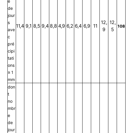
e
de
jour
12,
12,
s
11,4
9,1
8,5
9,4
8,8
4,9
6,2
6,4
6,9
11
108
9
5
ave
c
pré
cipi
tati
ons
≥ 1
mm
don
t
no
mbr
e
de
jour