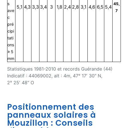
s
45,
5,1
4,3
3,3
3,4
3
1,8
2,4
2,8
3,1
4,6
6,5
5,4
ave
7
c
pré
cipi
tati
ons
≥ 5
mm
Statistiques 1981-2010 et records Guérande (44)
Indicatif : 44069002, alt : 4m,
47° 17′ 30″ N,
2° 25′ 48″ O
Positionnement des
panneaux solaires à
Mouzillon : Conseils