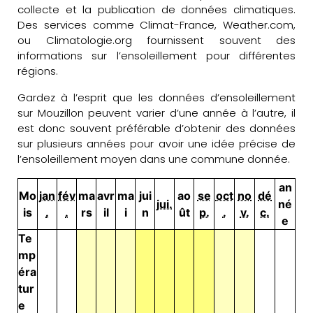
collecte et la publication de données climatiques.
Des services comme Climat-France, Weather.com,
ou Climatologie.org fournissent souvent des
informations sur l’ensoleillement pour différentes
régions.
Gardez à l’esprit que les données d’ensoleillement
sur Mouzillon peuvent varier d’une année à l’autre, il
est donc souvent préférable d’obtenir des données
sur plusieurs années pour avoir une idée précise de
l’ensoleillement moyen dans une commune donnée.
an
Mo
jan
fév
ma
avr
ma
jui
ao
se
oct
no
dé
jui.
né
is
.
.
rs
il
i
n
ût
p.
.
v.
c.
e
Te
mp
éra
tur
e