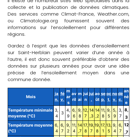
Il existe de nombreux sites web spécialisés dans la
collecte et la publication de données climatiques.
Des services comme Climat-France, Weather.com,
ou Climatologie.org fournissent souvent des
informations sur l’ensoleillement pour différentes
régions.
Gardez à l’esprit que les données d’ensoleillement
sur Saint-Herblain peuvent varier d’une année à
l’autre, il est donc souvent préférable d’obtenir des
données sur plusieurs années pour avoir une idée
précise de l’ensoleillement moyen dans une
commune donnée.
m
an
ja
fé
av
m
jui
jui
ao
se
oc
no
dé
Mois
ar
né
n.
v.
ril
ai
n
.
ût
p.
t.
v.
c.
s
e
8,
Température minimale
3,
4,
6,
9,
12,
14
14
11,
9,
5,
3,
3
moyenne (°C)
4
9
6
8
7
,3
,2
8
5
9
7
3
12
Température moyenne
6,
6,
9,
11,
14
17,
19,
19,
17,
13,
9,
6,
(°C)
4
7
2
4
,7
8
7
8
1
5
4
7
,7