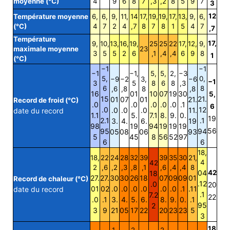
moyenne (°C)
4
9
6
8
7
,3
,2
8
5
9
7
3
12
Température moyenne
6,
6,
9,
11,
14
17,
19,
19,
17,
13,
9,
6,
(°C)
4
7
2
4
,7
8
7
8
1
5
4
7
,7
Température
17,
9,
10,
13,
16,
19,
25
25
22
17,
12,
9,
maximale moyenne
23
3
5
5
2
6
,1
,4
,4
6
9
8
1
(°C)
−1
−1
−1
−1,
5,
5,
2,
−3
5,
0,
−9
−2
3,
−6
−1
3
5
8
6
8
,3
6
8
,6
,8
8
,8
16
01
10
07
19
30
5,
15
21.
01
07
01
21.
Record de froid (°C)
.0
.0
.0
.0
.0
.1
6
.0
12
.0
.0
.0
11.
date du record
1.1
5.
7.1
8.
9.
0.
19
2.1
.1
3.
4.
6.
19
98
19
94
19
19
19
56
95
94
05
08
06
93
5
45
8
56
52
97
6
6
18,
18,
22
24
28
32
39
39
35
30
21,
4
42
2
,6
,2
,3
,8
,1
,6
,4
,4
8
04
42
18
27.
27.
30
30
26
18
07
09
09
01
Record de chaleur (°C)
.12
.0
20
01
02
.0
.0
.0
.0
.0
.0
.1
.11
date du record
.1
7.2
22
.0
.1
3.
4.
5.
6.
8.
9.
0.
.1
95
2
3
9
21
05
17
22
20
23
23
5
3
18
1
2
2