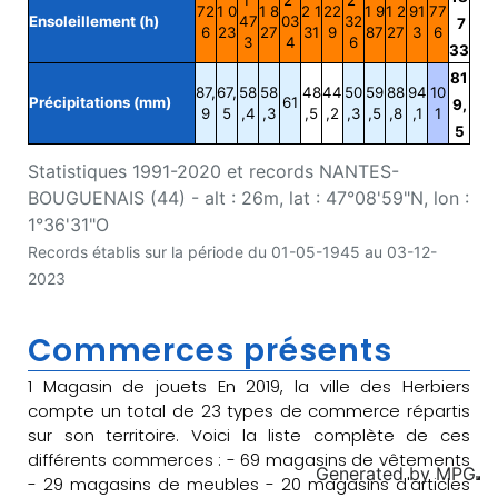
72
1 0
1 8
2 1
22
1 9
1 2
91
77
Ensoleillement (h)
47
03
32
7
6
23
27
31
9
87
27
3
6
3
4
6
33
81
87,
67,
58
58
48
44
50
59
88
94
10
Précipitations (mm)
61
9,
9
5
,4
,3
,5
,2
,3
,5
,8
,1
1
5
Statistiques 1991-2020 et records NANTES-
BOUGUENAIS (44) - alt : 26m, lat : 47°08'59"N, lon :
1°36'31"O
Records établis sur la période du 01-05-1945 au 03-12-
2023
Commerces présents
1 Magasin de jouets En 2019, la ville des Herbiers
compte un total de 23 types de commerce répartis
sur son territoire. Voici la liste complète de ces
différents commerces : - 69 magasins de vêtements
Generated by
MPG
- 29 magasins de meubles - 20 magasins d'articles