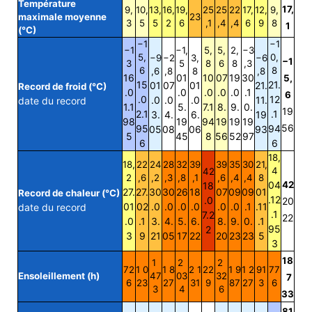
Température
17,
9,
10,
13,
16,
19,
25
25
22
17,
12,
9,
maximale moyenne
23
3
5
5
2
6
,1
,4
,4
6
9
8
1
(°C)
−1
−1
−1
−1,
5,
5,
2,
−3
5,
0,
−9
−2
3,
−6
−1
3
5
8
6
8
,3
6
8
,6
,8
8
,8
16
01
10
07
19
30
5,
15
21.
01
07
01
21.
Record de froid (°C)
.0
.0
.0
.0
.0
.1
6
.0
12
.0
.0
.0
11.
date du record
1.1
5.
7.1
8.
9.
0.
19
2.1
.1
3.
4.
6.
19
98
19
94
19
19
19
56
95
94
05
08
06
93
5
45
8
56
52
97
6
6
18,
18,
22
24
28
32
39
39
35
30
21,
4
42
2
,6
,2
,3
,8
,1
,6
,4
,4
8
04
42
18
27.
27.
30
30
26
18
07
09
09
01
Record de chaleur (°C)
.12
.0
20
01
02
.0
.0
.0
.0
.0
.0
.1
.11
date du record
.1
7.2
22
.0
.1
3.
4.
5.
6.
8.
9.
0.
.1
95
2
3
9
21
05
17
22
20
23
23
5
3
18
1
2
2
72
1 0
1 8
2 1
22
1 9
1 2
91
77
Ensoleillement (h)
47
03
32
7
6
23
27
31
9
87
27
3
6
3
4
6
33
81