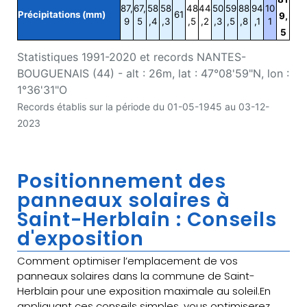
87,
67,
58
58
48
44
50
59
88
94
10
Précipitations (mm)
61
9,
9
5
,4
,3
,5
,2
,3
,5
,8
,1
1
5
Statistiques 1991-2020 et records NANTES-
BOUGUENAIS (44) - alt : 26m, lat : 47°08'59"N, lon :
1°36'31"O
Records établis sur la période du 01-05-1945 au 03-12-
2023
Positionnement des
panneaux solaires à
Saint-Herblain : Conseils
d'exposition
Comment optimiser l’emplacement de vos
panneaux solaires dans la commune de Saint-
Herblain pour une exposition maximale au soleil.En
appliquant ces conseils simples, vous optimiserez