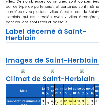
villes. De nombreuses communes sont concernées
par ce type de partenariat, et certaines sont même
jumelées avec plusieurs villes. C'est le cas de Saint-
Herblain, qui est jumelée avec 7 villes étrangères,
dont les liens sont listés ci-dessous.
Label décerné à Saint-
Herblain
Images de Saint-Herblain
Climat de Saint-Herblain
m
an
ja
fé
av
m
jui
jui
ao
se
oc
no
dé
Mois
ar
né
n.
v.
ril
ai
n
.
ût
p.
t.
v.
c.
s
e
8,
Température minimale
3,
4,
6,
9,
12,
14
14
11,
9,
5,
3,
3