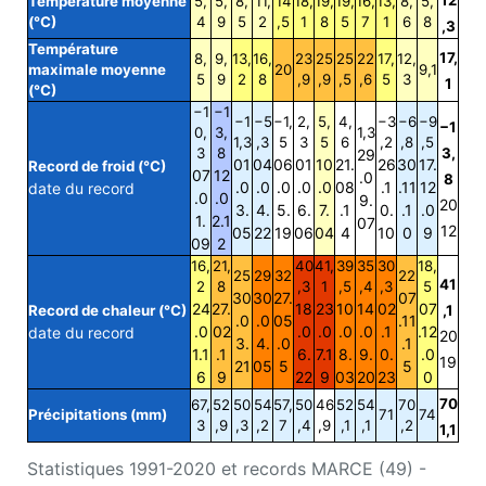
Température moyenne
5,
5,
8,
11,
14
18,
19,
19,
16,
13,
8,
5,
(°C)
4
9
5
2
,5
1
8
5
7
1
6
8
,3
Température
17,
8,
9,
13,
16,
23
25
25
22
17,
12,
maximale moyenne
20
9,1
5
9
2
8
,9
,9
,5
,6
5
3
1
(°C)
−1
−1
−1
−5
−1,
2,
5,
4,
−3
−6
−9
−1
0,
3,
1,3
1,3
,3
5
3
5
6
,2
,8
,5
3
8
3,
29
01
04
06
01
10
21.
26
30
17.
Record de froid (°C)
07
12
.0
8
.0
.0
.0
.0
.0
08
.1
.11
12
date du record
.0
.0
9.
20
3.
4.
5.
6.
7.
.1
0.
.1
.0
1.
2.1
07
12
05
22
19
06
04
4
10
0
9
09
2
16,
21,
40
41,
39
35
30
18,
25
29
32
22
41
2
8
,3
1
,5
,4
,3
5
30
30
27.
07
24
27.
18
23
10
14
02
07
Record de chaleur (°C)
,1
.0
.0
05
.11
.0
02
.0
.0
.0
.0
.1
.12
date du record
20
3.
4.
.0
.1
1.1
.1
6.
7.1
8.
9.
0.
.0
19
21
05
5
5
6
9
22
9
03
20
23
0
70
67,
52
50
54
57,
50
46
52
54
70
Précipitations (mm)
71
74
3
,9
,3
,2
7
,4
,9
,1
,1
,2
1,1
Statistiques 1991-2020 et records MARCE (49) -