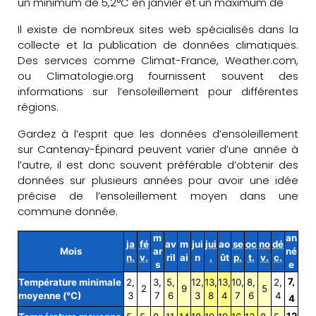
un minimum de 5,2°C en janvier et un maximum de
Il existe de nombreux sites web spécialisés dans la
collecte et la publication de données climatiques.
Des services comme Climat-France, Weather.com,
ou Climatologie.org fournissent souvent des
informations sur l’ensoleillement pour différentes
régions.
Gardez à l’esprit que les données d’ensoleillement
sur Cantenay-Épinard peuvent varier d’une année à
l’autre, il est donc souvent préférable d’obtenir des
données sur plusieurs années pour avoir une idée
précise de l’ensoleillement moyen dans une
commune donnée.
m
an
ja
fé
av
m
jui
jui
ao
se
oc
no
dé
Mois
ar
né
n.
v.
ril
ai
n
.
ût
p.
t.
v.
c.
s
e
7,
Température minimale
2,
3,
5,
12,
13,
13,
10,
8,
2,
2
9
5
moyenne (°C)
3
7
6
3
8
4
7
6
4
4
12