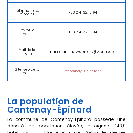
Téléphone de
+33 2 41 32 18 94
la mairie
Fax de la
+33 2 41 32 18 94
mairie
Mail de la
mairie.cantenay-epinard@wanadoo.fr
mairie
Site web de la
cantenay-epinard.fr
mairie
La population de
Cantenay-Épinard
La commune de Cantenay-Épinard possède une
densité de population élevée, atteignant 143,9
habitants par kilomètre carré. Selon le dernier