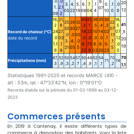
.0
.0
9.
20
3.
4.
5.
6.
7.
.1
0.
.1
.0
1.
2.1
07
12
05
22
19
06
04
4
10
0
9
09
2
16,
21,
40
41,
39
35
30
18,
25
29
32
22
41
2
8
,3
1
,5
,4
,3
5
30
30
27.
07
24
27.
18
23
10
14
02
07
Record de chaleur (°C)
,1
.0
.0
05
.11
.0
02
.0
.0
.0
.0
.1
.12
date du record
20
3.
4.
.0
.1
1.1
.1
6.
7.1
8.
9.
0.
.0
19
21
05
5
5
6
9
22
9
03
20
23
0
70
67,
52
50
54
57,
50
46
52
54
70
Précipitations (mm)
71
74
3
,9
,3
,2
7
,4
,9
,1
,1
,2
1,1
Statistiques 1991-2020 et records MARCE (49) -
alt : 53m, lat : 47°33'42"N, lon : 0°19'01"O
Records établis sur la période du 01-03-1999 au 03-12-
2023
Commerces présents
En 2019 à Cantenay, il existe différents types de
commerce à disposition des habitants. Voici la liste