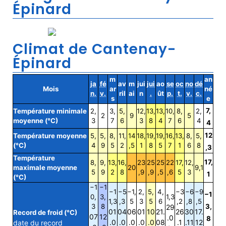
Épinard
Climat de Cantenay-
Épinard
m
an
ja
fé
av
m
jui
jui
ao
se
oc
no
dé
Mois
ar
né
n.
v.
ril
ai
n
.
ût
p.
t.
v.
c.
s
e
7,
Température minimale
2,
3,
5,
12,
13,
13,
10,
8,
2,
2
9
5
moyenne (°C)
3
7
6
3
8
4
7
6
4
4
12
Température moyenne
5,
5,
8,
11,
14
18,
19,
19,
16,
13,
8,
5,
(°C)
4
9
5
2
,5
1
8
5
7
1
6
8
,3
Température
17,
8,
9,
13,
16,
23
25
25
22
17,
12,
maximale moyenne
20
9,1
5
9
2
8
,9
,9
,5
,6
5
3
1
(°C)
−1
−1
−1
−5
−1,
2,
5,
4,
−3
−6
−9
−1
0,
3,
1,3
1,3
,3
5
3
5
6
,2
,8
,5
3
8
3,
29
01
04
06
01
10
21.
26
30
17.
Record de froid (°C)
07
12
.0
8
.0
.0
.0
.0
.0
08
.1
.11
12
date du record