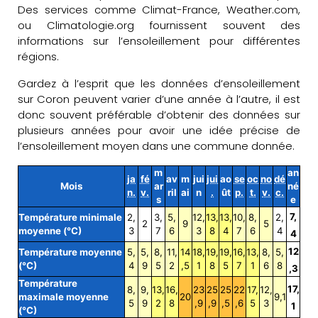
Des services comme Climat-France, Weather.com,
ou Climatologie.org fournissent souvent des
informations sur l’ensoleillement pour différentes
régions.
Gardez à l’esprit que les données d’ensoleillement
sur Coron peuvent varier d’une année à l’autre, il est
donc souvent préférable d’obtenir des données sur
plusieurs années pour avoir une idée précise de
l’ensoleillement moyen dans une commune donnée.
m
an
ja
fé
av
m
jui
jui
ao
se
oc
no
dé
Mois
ar
né
n.
v.
ril
ai
n
.
ût
p.
t.
v.
c.
s
e
7,
Température minimale
2,
3,
5,
12,
13,
13,
10,
8,
2,
2
9
5
moyenne (°C)
3
7
6
3
8
4
7
6
4
4
12
Température moyenne
5,
5,
8,
11,
14
18,
19,
19,
16,
13,
8,
5,
(°C)
4
9
5
2
,5
1
8
5
7
1
6
8
,3
Température
17,
8,
9,
13,
16,
23
25
25
22
17,
12,
maximale moyenne
20
9,1
5
9
2
8
,9
,9
,5
,6
5
3
1
(°C)