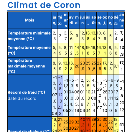
Climat de Coron
m
an
ja
fé
av
m
jui
jui
ao
se
oc
no
dé
Mois
ar
né
n.
v.
ril
ai
n
.
ût
p.
t.
v.
c.
s
e
7,
Température minimale
2,
3,
5,
12,
13,
13,
10,
8,
2,
2
9
5
moyenne (°C)
3
7
6
3
8
4
7
6
4
4
12
Température moyenne
5,
5,
8,
11,
14
18,
19,
19,
16,
13,
8,
5,
(°C)
4
9
5
2
,5
1
8
5
7
1
6
8
,3
Température
17,
8,
9,
13,
16,
23
25
25
22
17,
12,
maximale moyenne
20
9,1
5
9
2
8
,9
,9
,5
,6
5
3
1
(°C)
−1
−1
−1
−5
−1,
2,
5,
4,
−3
−6
−9
−1
0,
3,
1,3
1,3
,3
5
3
5
6
,2
,8
,5
3
8
3,
29
01
04
06
01
10
21.
26
30
17.
Record de froid (°C)
07
12
.0
8
.0
.0
.0
.0
.0
08
.1
.11
12
date du record
.0
.0
9.
20
3.
4.
5.
6.
7.
.1
0.
.1
.0
1.
2.1
07
12
05
22
19
06
04
4
10
0
9
09
2
16,
21,
40
41,
39
35
30
18,
25
29
32
22
41
2
8
,3
1
,5
,4
,3
5
30
30
27.
07
24
27.
18
23
10
14
02
07
Record de chaleur (°C)
,1