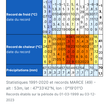
−1
−1
−1
−5
−1,
2,
5,
4,
−3
−6
−9
−1
0,
3,
1,3
1,3
,3
5
3
5
6
,2
,8
,5
3
8
3,
29
01
04
06
01
10
21.
26
30
17.
Record de froid (°C)
07
12
.0
8
.0
.0
.0
.0
.0
08
.1
.11
12
date du record
.0
.0
9.
20
3.
4.
5.
6.
7.
.1
0.
.1
.0
1.
2.1
07
12
05
22
19
06
04
4
10
0
9
09
2
16,
21,
40
41,
39
35
30
18,
25
29
32
22
41
2
8
,3
1
,5
,4
,3
5
30
30
27.
07
24
27.
18
23
10
14
02
07
Record de chaleur (°C)
,1
.0
.0
05
.11
.0
02
.0
.0
.0
.0
.1
.12
date du record
20
3.
4.
.0
.1
1.1
.1
6.
7.1
8.
9.
0.
.0
19
21
05
5
5
6
9
22
9
03
20
23
0
70
67,
52
50
54
57,
50
46
52
54
70
Précipitations (mm)
71
74
3
,9
,3
,2
7
,4
,9
,1
,1
,2
1,1
Statistiques 1991-2020 et records MARCE (49) -
alt : 53m, lat : 47°33'42"N, lon : 0°19'01"O
Records établis sur la période du 01-03-1999 au 03-12-
2023