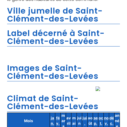
Ville jumelle de Saint-
Clément-des-Levées
Label décerné à Saint-
Clément-des-Levées
Images de Saint-
Clément-des-Levées
Climat de Saint-
Clément-des-Levées
m
an
ja
fé
av
m
jui
jui
ao
se
oc
no
dé
Mois
ar
né
n.
v.
ril
ai
n
.
ût
p.
t.
v.
c.
s
e