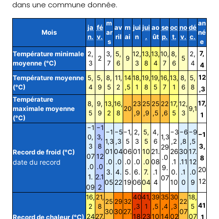
dans une commune donnée.
m
an
ja
fé
av
m
jui
jui
ao
se
oc
no
dé
Mois
ar
né
n.
v.
ril
ai
n
.
ût
p.
t.
v.
c.
s
e
7,
Température minimale
2,
3,
5,
12,
13,
13,
10,
8,
2,
2
9
5
moyenne (°C)
3
7
6
3
8
4
7
6
4
4
12
Température moyenne
5,
5,
8,
11,
14
18,
19,
19,
16,
13,
8,
5,
(°C)
4
9
5
2
,5
1
8
5
7
1
6
8
,3
Température
17,
8,
9,
13,
16,
23
25
25
22
17,
12,
maximale moyenne
20
9,1
5
9
2
8
,9
,9
,5
,6
5
3
1
(°C)
−1
−1
−1
−5
−1,
2,
5,
4,
−3
−6
−9
−1
0,
3,
1,3
1,3
,3
5
3
5
6
,2
,8
,5
3
8
3,
29
01
04
06
01
10
21.
26
30
17.
Record de froid (°C)
07
12
.0
8
.0
.0
.0
.0
.0
08
.1
.11
12
date du record
.0
.0
9.
20
3.
4.
5.
6.
7.
.1
0.
.1
.0
1.
2.1
07
12
05
22
19
06
04
4
10
0
9
09
2
16,
21,
40
41,
39
35
30
18,
25
29
32
22
41
2
8
,3
1
,5
,4
,3
5
30
30
27.
07
24
27.
18
23
10
14
02
07
Record de chaleur (°C)
,1