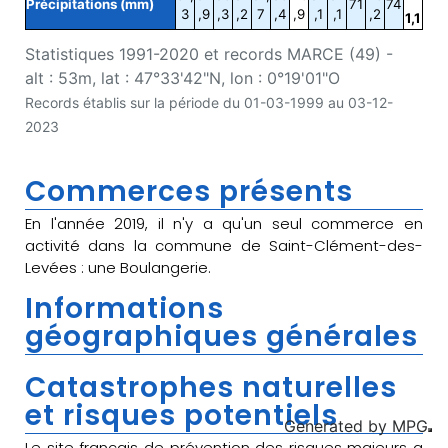
Précipitations (mm)
71
74
3
,9
,3
,2
7
,4
,9
,1
,1
,2
1,1
Statistiques 1991-2020 et records MARCE (49) -
alt : 53m, lat : 47°33'42"N, lon : 0°19'01"O
Records établis sur la période du 01-03-1999 au 03-12-
2023
Commerces présents
En l'année 2019, il n'y a qu'un seul commerce en
activité dans la commune de Saint-Clément-des-
Levées : une Boulangerie.
Informations
géographiques générales
Catastrophes naturelles
et risques potentiels
Generated by
MPG
Le site français de prévention des risques majeurs a