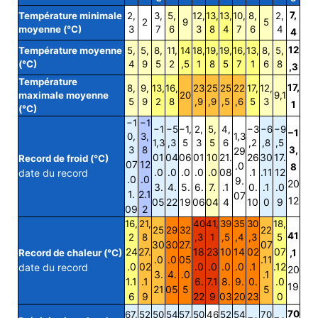
7,
Température minimale
2,
3,
5,
12,
13,
13,
10,
8,
2,
2
9
5
moyenne (°C)
3
7
6
3
8
4
7
6
4
4
12
Température moyenne
5,
5,
8,
11,
14
18,
19,
19,
16,
13,
8,
5,
(°C)
4
9
5
2
,5
1
8
5
7
1
6
8
,3
Température
17,
8,
9,
13,
16,
23
25
25
22
17,
12,
maximale moyenne
20
9,1
5
9
2
8
,9
,9
,5
,6
5
3
1
(°C)
−1
−1
−1
−5
−1,
2,
5,
4,
−3
−6
−9
−1
0,
3,
1,3
1,3
,3
5
3
5
6
,2
,8
,5
3
8
3,
29
01
04
06
01
10
21.
26
30
17.
Record de froid (°C)
07
12
.0
8
.0
.0
.0
.0
.0
08
.1
.11
12
date du record
.0
.0
9.
20
3.
4.
5.
6.
7.
.1
0.
.1
.0
1.
2.1
07
12
05
22
19
06
04
4
10
0
9
09
2
16,
21,
40
41,
39
35
30
18,
25
29
32
22
41
2
8
,3
1
,5
,4
,3
5
30
30
27.
07
24
27.
18
23
10
14
02
07
Record de chaleur (°C)
,1
.0
.0
05
.11
.0
02
.0
.0
.0
.0
.1
.12
date du record
20
3.
4.
.0
.1
1.1
.1
6.
7.1
8.
9.
0.
.0
19
21
05
5
5
6
9
22
9
03
20
23
0
70
67,
52
50
54
57,
50
46
52
54
70