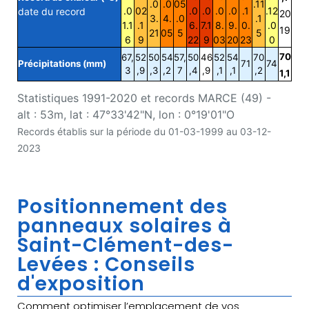
.0
.0
05
.11
.0
02
.0
.0
.0
.0
.1
.12
date du record
20
3.
4.
.0
.1
1.1
.1
6.
7.1
8.
9.
0.
.0
19
21
05
5
5
6
9
22
9
03
20
23
0
70
67,
52
50
54
57,
50
46
52
54
70
Précipitations (mm)
71
74
3
,9
,3
,2
7
,4
,9
,1
,1
,2
1,1
Statistiques 1991-2020 et records MARCE (49) -
alt : 53m, lat : 47°33'42"N, lon : 0°19'01"O
Records établis sur la période du 01-03-1999 au 03-12-
2023
Positionnement des
panneaux solaires à
Saint-Clément-des-
Levées : Conseils
d'exposition
Comment optimiser l’emplacement de vos