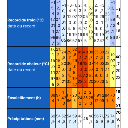
−1
−1
−1
−3
−1,
2,
4,
2,
−3
−1
5,
2,
5,1
−8
3,
−1
,4
6
3
5
5
,2
0,
4
8
4
05
23
6
12
07
12
05
19
29
5,
17.
04
29
.0
.11
Record de froid (°C)
01
.0
.0
.0
.0
.0
.1
4
01
.0
.12
date du record
8.
.1
.0
4.
5.
6.
7.1
9.
0.
19
.1
2.1
.1
19
95
3.
19
19
19
96
19
19
87
98
96
96
67
6
05
86
57
57
5
52
47
7
3
4
17,
21,
32
24
29
40
40
38
35
30
22
1
2
,8
19
40
,8
,7
,1
,7
,7
,7
,5
,2
15
15
29
07
30
30
18
18
07
14
02
08
Record de chaleur (°C)
,7
.0
.0
.0
.12
.0
.0
.0
.0
.0
.0
.1
.11
date du record
20
1.1
2.1
5.
.0
3.
4.
6.
7.2
8.
9.
0.
.1
22
97
95
19
0
21
05
22
2
20
20
23
5
5
8
47
18
1
2
2
2
68
97
1 7
20
1 9
1 2
84
70
Ensoleillement (h)
42
24
35
25
4
4
7
96
5
17
09
1
8
3
2
3
3
51
70
69
54
52
54
59
48
48
56
71,
72
74
Précipitations (mm)
45
9,
,9
,4
,8
,7
,4
,7
,2
,5
9
,9
,9
3