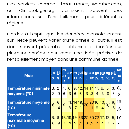
Des services comme Climat-France, Weather.com,
ou Climatologie.org fournissent souvent des
informations sur l’ensoleillement pour différentes
régions.
Gardez à l’esprit que les données d’ensoleillement
sur Tiercé peuvent varier d’une année à l’autre, il est
donc souvent préférable d’obtenir des données sur
plusieurs années pour avoir une idée précise de
l’ensoleillement moyen dans une commune donnée.
m
an
ja
fé
av
m
jui
jui
ao
se
oc
no
dé
Mois
ar
né
n.
v.
ril
ai
n
.
ût
p.
t.
v.
c.
s
e
8,
Température minimale
3,
2,
4,
6,
9,
12,
14
14
11,
9,
5,
3,
moyenne (°C)
3
9
6
3
6
6
,3
,3
4
3
9
5
2
12
Température moyenne
6,
11,
14
18,
20
16,
13,
6,
6
9
20
9,1
(°C)
4
3
,7
1
,1
9
4
3
,6
Température
17,
8,
9,
13,
16,
19,
23
25
25
22
17,
12,
9,
maximale moyenne
8
9
3
4
9
,5
,8
,9
,4
4
3
2
1
(°C)