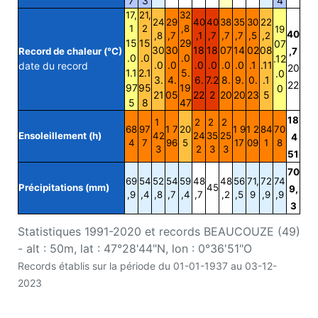
7
3
4
17,
21,
32
24
29
40
40
38
35
30
22
1
2
,8
19
40
,8
,7
,1
,7
,7
,7
,5
,2
15
15
29
07
30
30
18
18
07
14
02
08
Record de chaleur (°C)
,7
.0
.0
.0
.12
.0
.0
.0
.0
.0
.0
.1
.11
date du record
20
1.1
2.1
5.
.0
3.
4.
6.
7.2
8.
9.
0.
.1
22
97
95
19
0
21
05
22
2
20
20
23
5
5
8
47
18
1
2
2
2
68
97
1 7
20
1 9
1 2
84
70
Ensoleillement (h)
42
24
35
25
4
4
7
96
5
17
09
1
8
3
2
3
3
51
70
69
54
52
54
59
48
48
56
71,
72
74
Précipitations (mm)
45
9,
,9
,4
,8
,7
,4
,7
,2
,5
9
,9
,9
3
Statistiques 1991-2020 et records BEAUCOUZE (49)
- alt : 50m, lat : 47°28'44"N, lon : 0°36'51"O
Records établis sur la période du 01-01-1937 au 03-12-
2023