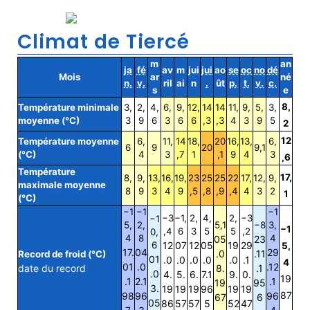
Climat de Tiercé
m
an
ja
fé
av
m
jui
jui
ao
se
oc
no
dé
Mois
ar
né
n.
v.
ril
ai
n
.
ût
p.
t.
v.
c.
s
e
8,
Température minimale
3,
2,
4,
6,
9,
12,
14
14
11,
9,
5,
3,
moyenne (°C)
3
9
6
3
6
6
,3
,3
4
3
9
5
2
12
Température moyenne
6,
11,
14
18,
20
16,
13,
6,
6
9
20
9,1
(°C)
4
3
,7
1
,1
9
4
3
,6
Température
17,
8,
9,
13,
16,
19,
23
25
25
22
17,
12,
9,
maximale moyenne
8
9
3
4
9
,5
,8
,9
,4
4
3
2
1
(°C)
−1
−1
−1
−3
−1,
2,
4,
2,
−3
−1
5,
2,
5,1
−8
3,
−1
,4
6
3
5
5
,2
0,
4
8
4
05
23
6
12
07
12
05
19
29
5,
17.
04
29
.0
.11
Record de froid (°C)
01
.0
.0
.0
.0
.0
.1
4
01
.0
.12
date du record
8.
.1
.0
4.
5.
6.
7.1
9.
0.
19
.1
2.1
.1
19
95
3.
19
19
19
96
19
19
87
98
96
96
67
6
05
86
57
57
5
52
47