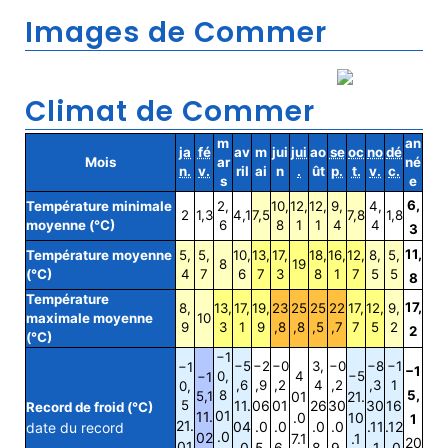
Images de Commer
Climat de Commer
m
an
ja
fé
av
m
jui
jui
ao
se
oc
no
dé
Mois
ar
né
n.
v.
ril
ai
n
.
ût
p.
t.
v.
c.
s
e
6,
Température minimale
2,
10,
12,
12,
9,
4,
2
1,3
4,1
7,5
7,8
1,8
moyenne (°C)
6
8
1
1
4
4
3
11,
Température moyenne
5,
5,
10,
13,
17,
18,
16,
12,
8,
5,
8
19
(°C)
4
7
6
7
3
8
1
7
5
5
8
Température
17,
8,
13,
17,
19,
23
25
25
22
17,
12,
9,
maximale moyenne
10
9
3
1
9
,8
,8
,5
,7
7
5
2
2
(°C)
−1
−5
−2
−0
3,
−0
−8
−1
−1
−1
0,
4
−5
−1
,6
,9
,2
4
,2
,3
1
0,
8
5,
5,1
01
21.
5
11.
06
01
26
30
30
16
Record de froid (°C)
01
11.
.0
10
1
21.
04
.0
.0
.0
.0
.11
.12
date du record
.0
02
7.1
.1
20
01
.0
5.
6.
8.
9.
.1
.0