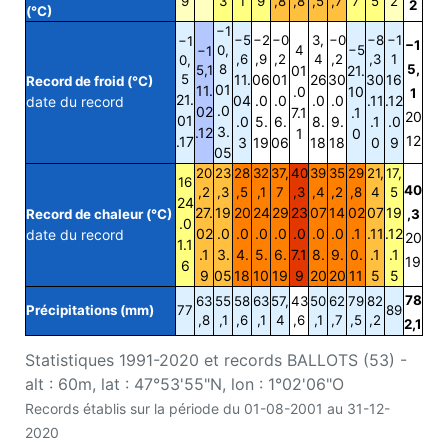
9
3
1
9
,8
,8
,5
,7
7
5
2
2
(°C)
−1
−5
−2
−0
3,
−0
−8
−1
−1
−1
0,
4
−5
−1
,6
,9
,2
4
,2
,3
1
0,
8
5,
5,1
01
21.
5
11.
06
01
26
30
30
16
Record de froid (°C)
01
11.
.0
10
1
21.
04
.0
.0
.0
.0
.11
.12
date du record
.0
02
7.1
.1
20
01
.0
5.
6.
8.
9.
.1
.0
3.
.12
1
0
12
.17
3
19
06
18
18
0
9
05
20
23
28
32
37,
40
39
35
29
21,
17,
16
40
,2
,3
,5
,1
7
,3
,4
,2
,8
4
5
24
27.
19
20
24
29
23
07
14
02
07
19
Record de chaleur (°C)
,3
.0
02
.0
.0
.0
.0
.0
.0
.0
.1
.11
.12
date du record
20
1.1
.1
3.
4.
5.
6.
7.1
8.
9.
0.
.1
.1
19
6
9
05
18
10
19
9
20
20
11
5
5
78
63
55
58
63
57,
43
50
62
79
82
Précipitations (mm)
77
89
,8
,1
,6
,1
4
,6
,1
,7
,5
,2
2,1
Statistiques 1991-2020 et records BALLOTS (53) -
alt : 60m, lat : 47°53'55"N, lon : 1°02'06"O
Records établis sur la période du 01-08-2001 au 31-12-
2020