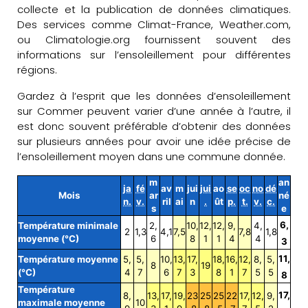
collecte et la publication de données climatiques.
Des services comme Climat-France, Weather.com,
ou Climatologie.org fournissent souvent des
informations sur l’ensoleillement pour différentes
régions.
Gardez à l’esprit que les données d’ensoleillement
sur Commer peuvent varier d’une année à l’autre, il
est donc souvent préférable d’obtenir des données
sur plusieurs années pour avoir une idée précise de
l’ensoleillement moyen dans une commune donnée.
m
an
ja
fé
av
m
jui
jui
ao
se
oc
no
dé
Mois
ar
né
n.
v.
ril
ai
n
.
ût
p.
t.
v.
c.
s
e
6,
Température minimale
2,
10,
12,
12,
9,
4,
2
1,3
4,1
7,5
7,8
1,8
moyenne (°C)
6
8
1
1
4
4
3
11,
Température moyenne
5,
5,
10,
13,
17,
18,
16,
12,
8,
5,
8
19
(°C)
4
7
6
7
3
8
1
7
5
5
8
Température
17,
8,
13,
17,
19,
23
25
25
22
17,
12,
9,
maximale moyenne
10