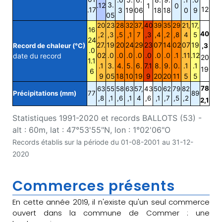
3.
.12
1
0
12
.17
3
19
06
18
18
0
9
05
20
23
28
32
37,
40
39
35
29
21,
17,
16
40
,2
,3
,5
,1
7
,3
,4
,2
,8
4
5
24
27.
19
20
24
29
23
07
14
02
07
19
Record de chaleur (°C)
,3
.0
02
.0
.0
.0
.0
.0
.0
.0
.1
.11
.12
date du record
20
1.1
.1
3.
4.
5.
6.
7.1
8.
9.
0.
.1
.1
19
6
9
05
18
10
19
9
20
20
11
5
5
78
63
55
58
63
57,
43
50
62
79
82
Précipitations (mm)
77
89
,8
,1
,6
,1
4
,6
,1
,7
,5
,2
2,1
Statistiques 1991-2020 et records BALLOTS (53) -
alt : 60m, lat : 47°53'55"N, lon : 1°02'06"O
Records établis sur la période du 01-08-2001 au 31-12-
2020
Commerces présents
En cette année 2019, il n'existe qu'un seul commerce
ouvert dans la commune de Commer : une