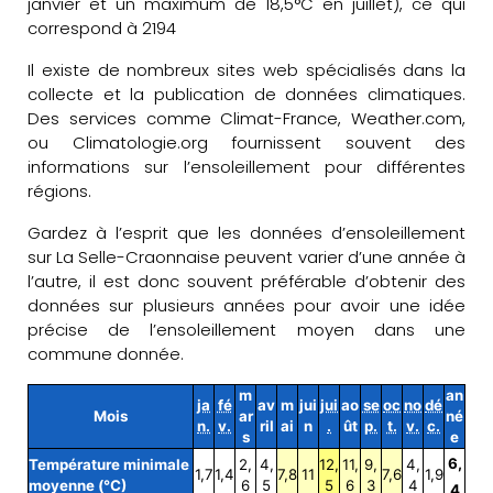
janvier et un maximum de 18,5°C en juillet), ce qui
correspond à 2194
Il existe de nombreux sites web spécialisés dans la
collecte et la publication de données climatiques.
Des services comme Climat-France, Weather.com,
ou Climatologie.org fournissent souvent des
informations sur l’ensoleillement pour différentes
régions.
Gardez à l’esprit que les données d’ensoleillement
sur La Selle-Craonnaise peuvent varier d’une année à
l’autre, il est donc souvent préférable d’obtenir des
données sur plusieurs années pour avoir une idée
précise de l’ensoleillement moyen dans une
commune donnée.
m
an
ja
fé
av
m
jui
jui
ao
se
oc
no
dé
Mois
ar
né
n.
v.
ril
ai
n
.
ût
p.
t.
v.
c.
s
e
6,
Température minimale
2,
4,
12,
11,
9,
4,
1,7
1,4
7,8
11
7,6
1,9
moyenne (°C)
6
5
5
6
3
4
4