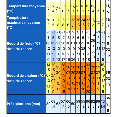
11,
Température moyenne
5,
10,
13,
17,
18,
18,
15,
12,
8,
5,
5
7,7
(°C)
4
6
7
1
9
1
7
4
2
3
5
Température
16
8,
9,
12,
16,
19,
23
25
24
22
17,
8,
maximale moyenne
12
2
5
8
8
6
,1
,3
,6
,2
2
7
,7
(°C)
−1
−1
−6
−3
−3
0,
3,
3,
−1,
−7
−1
−4
−1
1
5
,5
,7
,5
2
6
5
1
,8
1
26
08
09
13
26
06
01
01
21.
30
29
29
Record de froid (°C)
5
.1
.0
.0
.0
.0
.0
.0
.0
08
.0
.11
.12
date du record
20
0.
1.1
2.1
3.
4.
5.
6.
7.1
.1
9.
.1
.0
12
10
0
2
13
17
19
06
1
4
18
0
5
14
20
28
33
15,
23
30
36
38
37
29
21
,5
,5
,5
,2
5
30
07
29
23
07
02
07
38
07
27.
15
14
19
Record de chaleur (°C)
.0
.0
.0
.0
.0
.1
.11
20
.0
02
.0
.0
.12
date du record
3.
5.
6.
7.1
8.
0.
.1
19
1.1
.1
4.
9.
.1
17
18
19
9
20
11
5
1
9
15
20
5
85
69
57,
66
59
55
66
82
89
10
Précipitations (mm)
89
63
59
9,
,4
7
,5
,1
,9
,8
,5
,2
1,4
5