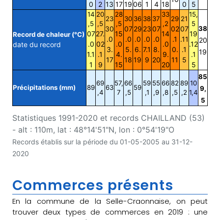
0
2
13
17
19
06
1
4
18
0
5
14
20
28
33
15,
23
30
36
38
37
29
21
,5
,5
,5
,2
5
30
07
29
23
07
02
07
38
07
27.
15
14
19
Record de chaleur (°C)
.0
.0
.0
.0
.0
.1
.11
20
.0
02
.0
.0
.12
date du record
3.
5.
6.
7.1
8.
0.
.1
19
1.1
.1
4.
9.
.1
17
18
19
9
20
11
5
1
9
15
20
5
85
69
57,
66
59
55
66
82
89
10
Précipitations (mm)
89
63
59
9,
,4
7
,5
,1
,9
,8
,5
,2
1,4
5
Statistiques 1991-2020 et records CHAILLAND (53)
- alt : 110m, lat : 48°14'51"N, lon : 0°54'19"O
Records établis sur la période du 01-05-2005 au 31-12-
2020
Commerces présents
En la commune de la Selle-Craonnaise, on peut
trouver deux types de commerces en 2019 : une