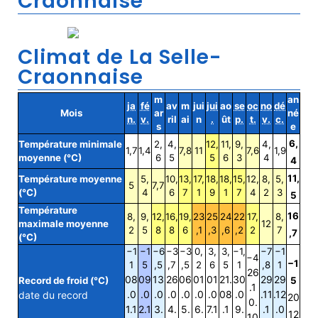
Craonnaise
Climat de La Selle-
Craonnaise
m
an
ja
fé
av
m
jui
jui
ao
se
oc
no
dé
Mois
ar
né
n.
v.
ril
ai
n
.
ût
p.
t.
v.
c.
s
e
6,
Température minimale
2,
4,
12,
11,
9,
4,
1,7
1,4
7,8
11
7,6
1,9
moyenne (°C)
6
5
5
6
3
4
4
11,
Température moyenne
5,
10,
13,
17,
18,
18,
15,
12,
8,
5,
5
7,7
(°C)
4
6
7
1
9
1
7
4
2
3
5
Température
16
8,
9,
12,
16,
19,
23
25
24
22
17,
8,
maximale moyenne
12
2
5
8
8
6
,1
,3
,6
,2
2
7
,7
(°C)
−1
−1
−6
−3
−3
0,
3,
3,
−1,
−7
−1
−4
−1
1
5
,5
,7
,5
2
6
5
1
,8
1
26
08
09
13
26
06
01
01
21.
30
29
29
Record de froid (°C)
5
.1
.0
.0
.0
.0
.0
.0
.0
08
.0
.11
.12
date du record
20
0.
1.1
2.1
3.
4.
5.
6.
7.1
.1
9.
.1
.0
12
10