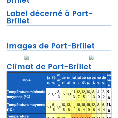
Brillet
Label décerné à Port-
Brillet
Images de Port-Brillet
Climat de Port-Brillet
m
an
ja
fé
av
m
jui
jui
ao
se
oc
no
dé
Mois
ar
né
n.
v.
ril
ai
n
.
ût
p.
t.
v.
c.
s
e
6,
Température minimale
3,
11,
12,
12,
10,
8,
4,
2,
2
1,7
5
8,1
moyenne (°C)
3
3
7
5
1
3
9
2
8
11,
Température moyenne
5,
10,
13,
18,
18,
15,
12,
8,
5,
5,1
7,9
17
(°C)
5
5
6
6
4
9
6
4
4
6
Température