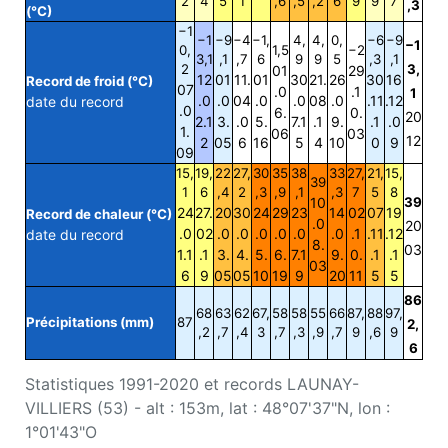
2
4
5
1
,6
,5
,2
6
9
9
7
,3
(°C)
−1
−1
−9
−4
−1,
4,
4,
0,
−6
−9
−1
0,
1,5
−2
3,1
,1
,7
6
9
9
5
,3
,1
2
3,
01
29
12
01
11.
01
30
21.
26
30
16
Record de froid (°C)
07
.0
.1
1
.0
.0
04
.0
.0
08
.0
.11
.12
date du record
.0
6.
0.
20
2.1
3.
.0
5.
7.1
.1
9.
.1
.0
1.
06
03
12
2
05
6
16
5
4
10
0
9
09
15,
19,
22
27,
30
35
38
33
27,
21,
15,
39
1
6
,4
2
,3
,9
,1
,3
7
5
8
10
39
24
27.
20
30
24
29
23
14
02
07
19
Record de chaleur (°C)
.0
20
.0
02
.0
.0
.0
.0
.0
.0
.1
.11
.12
date du record
8.
03
1.1
.1
3.
4.
5.
6.
7.1
9.
0.
.1
.1
03
6
9
05
05
10
19
9
20
11
5
5
86
68
63
62
67,
58
58
55
66
87,
88
97,
Précipitations (mm)
87
2,
,2
,7
,4
3
,7
,3
,9
,7
9
,6
9
6
Statistiques 1991-2020 et records LAUNAY-
VILLIERS (53) - alt : 153m, lat : 48°07'37"N, lon :
1°01'43"O