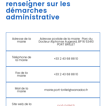
renseigner sur les
démarches
administrative
Adresse de la
Adresse postale de la mairie : Parc du
mairie
Docteur Alphonse Augeard, BP 16 53410
PORT BRILLET
Téléphone de
+33 2 43 68 88 10
la mairie
Fax de la
+33 2 43 68 88 10
mairie
Mail de la
mairie.port-brillet@wanadoo.fr
mairie
Site web de la
port-brillet.fr