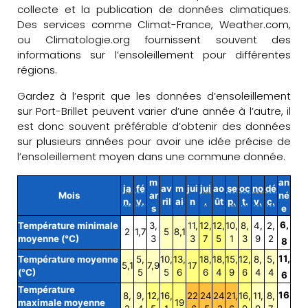
collecte et la publication de données climatiques.
Des services comme Climat-France, Weather.com,
ou Climatologie.org fournissent souvent des
informations sur l’ensoleillement pour différentes
régions.
Gardez à l’esprit que les données d’ensoleillement
sur Port-Brillet peuvent varier d’une année à l’autre, il
est donc souvent préférable d’obtenir des données
sur plusieurs années pour avoir une idée précise de
l’ensoleillement moyen dans une commune donnée.
m
an
ja
fé
av
m
jui
jui
ao
se
oc
no
dé
Mois
ar
né
n.
v.
ril
ai
n
.
ût
p.
t.
v.
c.
s
e
6,
Température minimale
3,
11,
12,
12,
10,
8,
4,
2,
2
1,7
5
8,1
moyenne (°C)
3
3
7
5
1
3
9
2
8
11,
Température moyenne
5,
10,
13,
18,
18,
15,
12,
8,
5,
5,1
7,9
17
(°C)
5
5
6
6
4
9
6
4
4
6
Température
16
8,
9,
12,
16,
22
24
24
21,
16,
11,
8,
maximale moyenne
19