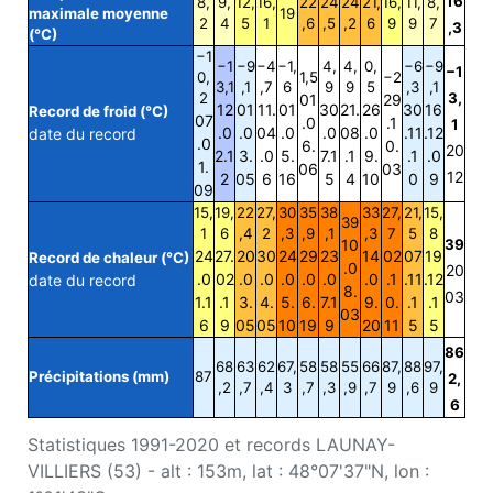
16
8,
9,
12,
16,
22
24
24
21,
16,
11,
8,
maximale moyenne
19
2
4
5
1
,6
,5
,2
6
9
9
7
,3
(°C)
−1
−1
−9
−4
−1,
4,
4,
0,
−6
−9
−1
0,
1,5
−2
3,1
,1
,7
6
9
9
5
,3
,1
2
3,
01
29
12
01
11.
01
30
21.
26
30
16
Record de froid (°C)
07
.0
.1
1
.0
.0
04
.0
.0
08
.0
.11
.12
date du record
.0
6.
0.
20
2.1
3.
.0
5.
7.1
.1
9.
.1
.0
1.
06
03
12
2
05
6
16
5
4
10
0
9
09
15,
19,
22
27,
30
35
38
33
27,
21,
15,
39
1
6
,4
2
,3
,9
,1
,3
7
5
8
10
39
24
27.
20
30
24
29
23
14
02
07
19
Record de chaleur (°C)
.0
20
.0
02
.0
.0
.0
.0
.0
.0
.1
.11
.12
date du record
8.
03
1.1
.1
3.
4.
5.
6.
7.1
9.
0.
.1
.1
03
6
9
05
05
10
19
9
20
11
5
5
86
68
63
62
67,
58
58
55
66
87,
88
97,
Précipitations (mm)
87
2,
,2
,7
,4
3
,7
,3
,9
,7
9
,6
9
6
Statistiques 1991-2020 et records LAUNAY-
VILLIERS (53) - alt : 153m, lat : 48°07'37"N, lon :