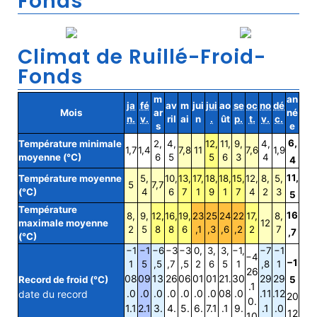
Fonds
Climat de Ruillé-Froid-
Fonds
m
an
ja
fé
av
m
jui
jui
ao
se
oc
no
dé
Mois
ar
né
n.
v.
ril
ai
n
.
ût
p.
t.
v.
c.
s
e
6,
Température minimale
2,
4,
12,
11,
9,
4,
1,7
1,4
7,8
11
7,6
1,9
moyenne (°C)
6
5
5
6
3
4
4
11,
Température moyenne
5,
10,
13,
17,
18,
18,
15,
12,
8,
5,
5
7,7
(°C)
4
6
7
1
9
1
7
4
2
3
5
Température
16
8,
9,
12,
16,
19,
23
25
24
22
17,
8,
maximale moyenne
12
2
5
8
8
6
,1
,3
,6
,2
2
7
,7
(°C)
−1
−1
−6
−3
−3
0,
3,
3,
−1,
−7
−1
−4
−1
1
5
,5
,7
,5
2
6
5
1
,8
1
26
08
09
13
26
06
01
01
21.
30
29
29
Record de froid (°C)
5
.1
.0
.0
.0
.0
.0
.0
.0
08
.0
.11
.12
date du record
20
0.
1.1
2.1
3.
4.
5.
6.
7.1
.1
9.
.1
.0
12
10