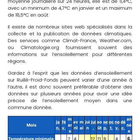
moyenne journalière sur 24 heures, elle est de 11,4°C,
avec un minimum de 4,7°C en janvier et un maximum
de 18,5°C en août
Il existe de nombreux sites web spécialisés dans la
collecte et la publication de données climatiques.
Des services comme Climat-France, Weather.com,
ou Climatologie.org fournissent souvent des
informations sur l’ensoleillement pour différentes
régions.
Gardez à l’esprit que les données d’ensoleillement
sur Ruillé-Froid-Fonds peuvent varier d’une année à
l’autre, il est donc souvent préférable d’obtenir des
données sur plusieurs années pour avoir une idée
précise de l’ensoleillement moyen dans une
commune donnée.
m
an
ja
fé
av
m
jui
jui
ao
se
oc
no
dé
Mois
ar
né
n.
v.
ril
ai
n
.
ût
p.
t.
v.
c.
s
e
6,
Température minimale
2,
4,
12,
11,
9,
4,