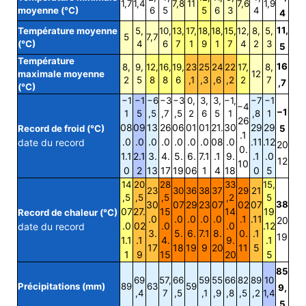
1,7
1,4
7,8
11
7,6
1,9
moyenne (°C)
6
5
5
6
3
4
4
11,
Température moyenne
5,
10,
13,
17,
18,
18,
15,
12,
8,
5,
5
7,7
(°C)
4
6
7
1
9
1
7
4
2
3
5
Température
16
8,
9,
12,
16,
19,
23
25
24
22
17,
8,
maximale moyenne
12
2
5
8
8
6
,1
,3
,6
,2
2
7
,7
(°C)
−1
−1
−6
−3
−3
0,
3,
3,
−1,
−7
−1
−4
−1
1
5
,5
,7
,5
2
6
5
1
,8
1
26
08
09
13
26
06
01
01
21.
30
29
29
Record de froid (°C)
5
.1
.0
.0
.0
.0
.0
.0
.0
08
.0
.11
.12
date du record
20
0.
1.1
2.1
3.
4.
5.
6.
7.1
.1
9.
.1
.0
12
10
0
2
13
17
19
06
1
4
18
0
5
14
20
28
33
15,
23
30
36
38
37
29
21
,5
,5
,5
,2
5
30
07
29
23
07
02
07
38
07
27.
15
14
19
Record de chaleur (°C)
.0
.0
.0
.0
.0
.1
.11
20
.0
02
.0
.0
.12
date du record
3.
5.
6.
7.1
8.
0.
.1
19
1.1
.1
4.
9.
.1
17
18
19
9
20
11
5
1
9
15
20
5
85
69
57,
66
59
55
66
82
89
10
Précipitations (mm)
89
63
59
9,
,4
7
,5
,1
,9
,8
,5
,2
1,4
5