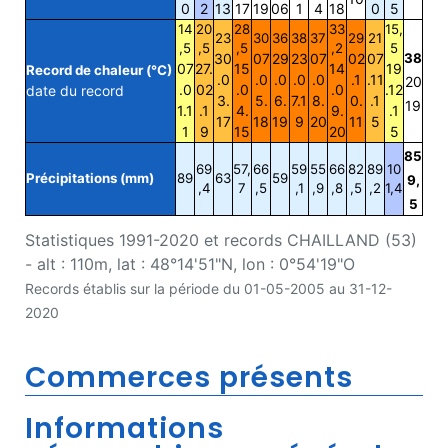
0
2
13
17
19
06
1
4
18
0
5
14
20
28
33
15,
23
30
36
38
37
29
21
,5
,5
,5
,2
5
30
07
29
23
07
02
07
38
07
27.
15
14
19
Record de chaleur (°C)
.0
.0
.0
.0
.0
.1
.11
20
.0
02
.0
.0
.12
date du record
3.
5.
6.
7.1
8.
0.
.1
19
1.1
.1
4.
9.
.1
17
18
19
9
20
11
5
1
9
15
20
5
85
69
57,
66
59
55
66
82
89
10
Précipitations (mm)
89
63
59
9,
,4
7
,5
,1
,9
,8
,5
,2
1,4
5
Statistiques 1991-2020 et records CHAILLAND (53)
- alt : 110m, lat : 48°14'51"N, lon : 0°54'19"O
Records établis sur la période du 01-05-2005 au 31-12-
2020
Commerces présents
Informations