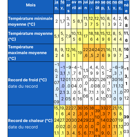
ja
fé
av
m
jui
jui
ao
se
oc
no
dé
Mois
ar
né
n.
v.
ril
ai
n
.
ût
p.
t.
v.
c.
s
e
6,
Température minimale
3,
11,
12,
12,
10,
8,
4,
2,
2
1,7
5
8,1
moyenne (°C)
3
3
7
5
1
3
9
2
8
11,
Température moyenne
5,
10,
13,
18,
18,
15,
12,
8,
5,
5,1
7,9
17
(°C)
5
5
6
6
4
9
6
4
4
6
Température
16
8,
9,
12,
16,
22
24
24
21,
16,
11,
8,
maximale moyenne
19
2
4
5
1
,6
,5
,2
6
9
9
7
,3
(°C)
−1
−1
−9
−4
−1,
4,
4,
0,
−6
−9
−1
0,
1,5
−2
3,1
,1
,7
6
9
9
5
,3
,1
2
3,
01
29
12
01
11.
01
30
21.
26
30
16
Record de froid (°C)
07
.0
.1
1
.0
.0
04
.0
.0
08
.0
.11
.12
date du record
.0
6.
0.
20
2.1
3.
.0
5.
7.1
.1
9.
.1
.0
1.
06
03
12
2
05
6
16
5
4
10
0
9
09
15,
19,
22
27,
30
35
38
33
27,
21,
15,
39
1
6
,4
2
,3
,9
,1
,3
7
5
8
10
39
24
27.
20
30
24
29
23
14
02
07
19
Record de chaleur (°C)
.0
20
.0
02
.0
.0
.0
.0
.0
.0
.1
.11
.12
date du record
8.
03
1.1
.1
3.
4.
5.
6.
7.1
9.
0.
.1
.1
03