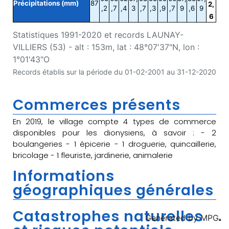
Précipitations (mm)
87
2,
,2
,7
,4
3
,7
,3
,9
,7
9
,6
9
6
Statistiques 1991-2020 et records LAUNAY-
VILLIERS (53) - alt : 153m, lat : 48°07'37"N, lon :
1°01'43"O
Records établis sur la période du 01-02-2001 au 31-12-2020
Commerces présents
En 2019, le village compte 4 types de commerce
disponibles pour les dionysiens, à savoir : - 2
boulangeries - 1 épicerie - 1 droguerie, quincaillerie,
bricolage - 1 fleuriste, jardinerie, animalerie
Informations
géographiques générales
Catastrophes naturelles
Generated by
MPG