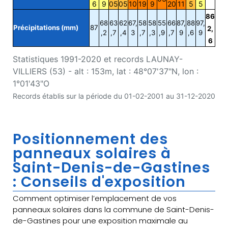
6
9
05
05
10
19
9
20
11
5
5
86
68
63
62
67,
58
58
55
66
87,
88
97,
Précipitations (mm)
87
2,
,2
,7
,4
3
,7
,3
,9
,7
9
,6
9
6
Statistiques 1991-2020 et records LAUNAY-
VILLIERS (53) - alt : 153m, lat : 48°07'37"N, lon :
1°01'43"O
Records établis sur la période du 01-02-2001 au 31-12-2020
Positionnement des
panneaux solaires à
Saint-Denis-de-Gastines
: Conseils d'exposition
Comment optimiser l’emplacement de vos
panneaux solaires dans la commune de Saint-Denis-
de-Gastines pour une exposition maximale au