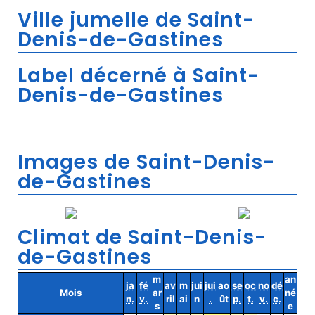
Ville jumelle de Saint-
Denis-de-Gastines
Label décerné à Saint-
Denis-de-Gastines
Images de Saint-Denis-
de-Gastines
Climat de Saint-Denis-
de-Gastines
m
an
ja
fé
av
m
jui
jui
ao
se
oc
no
dé
Mois
ar
né
n.
v.
ril
ai
n
.
ût
p.
t.
v.
c.
s
e