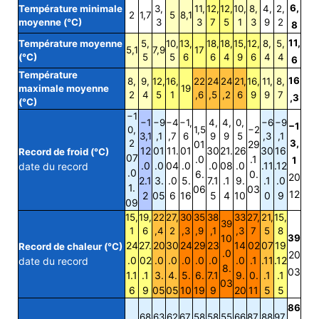
6,
Température minimale
3,
11,
12,
12,
10,
8,
4,
2,
2
1,7
5
8,1
moyenne (°C)
3
3
7
5
1
3
9
2
8
11,
Température moyenne
5,
10,
13,
18,
18,
15,
12,
8,
5,
5,1
7,9
17
(°C)
5
5
6
6
4
9
6
4
4
6
Température
16
8,
9,
12,
16,
22
24
24
21,
16,
11,
8,
maximale moyenne
19
2
4
5
1
,6
,5
,2
6
9
9
7
,3
(°C)
−1
−1
−9
−4
−1,
4,
4,
0,
−6
−9
−1
0,
1,5
−2
3,1
,1
,7
6
9
9
5
,3
,1
2
3,
01
29
12
01
11.
01
30
21.
26
30
16
Record de froid (°C)
07
.0
.1
1
.0
.0
04
.0
.0
08
.0
.11
.12
date du record
.0
6.
0.
20
2.1
3.
.0
5.
7.1
.1
9.
.1
.0
1.
06
03
12
2
05
6
16
5
4
10
0
9
09
15,
19,
22
27,
30
35
38
33
27,
21,
15,
39
1
6
,4
2
,3
,9
,1
,3
7
5
8
10
39
24
27.
20
30
24
29
23
14
02
07
19
Record de chaleur (°C)
.0
20
.0
02
.0
.0
.0
.0
.0
.0
.1
.11
.12
date du record
8.
03
1.1
.1
3.
4.
5.
6.
7.1
9.
0.
.1
.1
03
6
9
05
05
10
19
9
20
11
5
5
86
68
63
62
67,
58
58
55
66
87,
88
97,