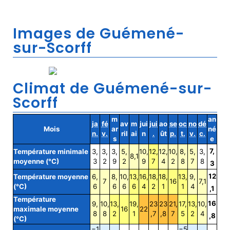
Images de Guémené-
sur-Scorff
Climat de Guémené-sur-
Scorff
m
an
ja
fé
av
m
jui
jui
ao
se
oc
no
dé
Mois
ar
né
n.
v.
ril
ai
n
.
ût
p.
t.
v.
c.
s
e
7,
Température minimale
3,
3,
3,
5,
10,
12,
12,
10,
8,
5,
3,
8,1
moyenne (°C)
3
2
9
2
9
7
4
2
8
7
8
3
12
Température moyenne
6,
8,
10,
13,
16,
18,
18,
13,
9,
7
16
7,1
(°C)
6
6
6
6
4
2
1
1
4
,1
Température
16
9,
10,
13,
19,
23
23
21,
17,
13,
10,
maximale moyenne
16
22
8
8
2
1
,7
,8
7
5
2
4
,8
(°C)
−1
−5