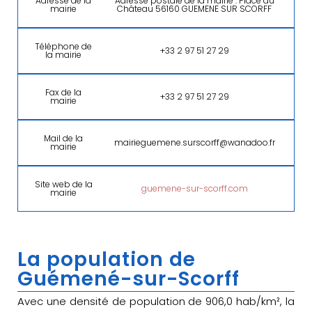
Adresse de la
Adresse postale de la mairie : Place du
mairie
Château 56160 GUEMENE SUR SCORFF
Téléphone de
+33 2 97 51 27 29
la mairie
Fax de la
+33 2 97 51 27 29
mairie
Mail de la
mairieguemene.surscorff@wanadoo.fr
mairie
Site web de la
guemene-sur-scorff.com
mairie
La population de
Guémené-sur-Scorff
Avec une densité de population de 906,0 hab/km², la