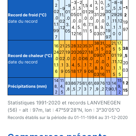
−3
−2
3,
0,
−8
−8
2
,5
−9
1,5
4
−1
,5
,5
5
5
,5
,5
−9
02
30
01
01
29
05
01
31
29
29
26
11.
Record de froid (°C)
2
.0
.1
.0
.0
.0
.0
.0
.0
.0
.11
.12
date du record
02
19
1.1
0.
3.
6.
7.1
4.
5.
8.
9.
.1
.1
.12
97
99
19
05
11
5
12
16
03
07
0
0
7
97
38
31,
21,
17,
16
21
25
28
32
35
37
29
38
,5
5
5
5
24
27.
19
20
26
27.
18
02
09
07
01
19
Record de chaleur (°C)
,5
.0
02
.0
.0
.0
06
.0
.1
.0
.0
.11
.12
date du record
20
1.1
.1
3.
4.
5.
.1
7.
0.
8.
9.
.1
.1
03
6
9
05
18
17
9
06
11
03
16
5
5
14
11
15
1 2
83
86
75
61,
61,
69
76
13
14
Précipitations (mm)
8,
4,
9,
,8
,5
,7
3
7
,9
,2
7,9
0,1
15
2
5
2
Statistiques 1991-2020 et records LANVENEGEN
(56) - alt : 97m, lat : 47°59'28"N, lon : 3°30'05"O
Records établis sur la période du 01-11-1994 au 31-12-2020