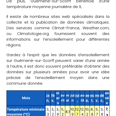
De plus, Guémené-sur-Scorff bénéficie d'une
température moyenne journalière de 11,
Il existe de nombreux sites web spécialisés dans la
collecte et la publication de données climatiques.
Des services comme Climat-France, Weather.com,
ou Climatologie.org fournissent souvent des
informations sur l’ensoleillement pour différentes
régions.
Gardez à l’esprit que les données d’ensoleillement
sur Guémené-sur-Scorff peuvent varier d’une année
à l’autre, il est donc souvent préférable d’obtenir des
données sur plusieurs années pour avoir une idée
précise de l’ensoleillement moyen dans une
commune donnée.
m
an
ja
fé
av
m
jui
jui
ao
se
oc
no
dé
Mois
ar
né
n.
v.
ril
ai
n
.
ût
p.
t.
v.
c.
s
e
7,
Température minimale
3,
3,
3,
5,
10,
12,
12,
10,
8,
5,
3,
8,1
moyenne (°C)
3
2
9
2
9
7
4
2
8
7
8
3