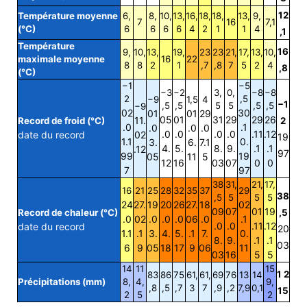
12
Température moyenne
6,
8,
10,
13,
16,
18,
18,
13,
9,
7
16
7,1
(°C)
6
6
6
6
4
2
1
1
4
,1
Température
16
9,
10,
13,
19,
23
23
21,
17,
13,
10,
maximale moyenne
16
22
8
8
2
1
,7
,8
7
5
2
4
,8
(°C)
−1
−5
−3
−2
3,
0,
−8
−8
2
,5
−9
1,5
4
−1
,5
,5
5
5
,5
,5
−9
02
30
01
01
29
05
01
31
29
29
26
11.
Record de froid (°C)
2
.0
.1
.0
.0
.0
.0
.0
.0
.0
.11
.12
date du record
02
19
1.1
0.
3.
6.
7.1
4.
5.
8.
9.
.1
.1
.12
97
99
19
05
11
5
12
16
03
07
0
0
7
97
38
31,
21,
17,
16
21
25
28
32
35
37
29
38
,5
5
5
5
24
27.
19
20
26
27.
18
02
09
07
01
19
Record de chaleur (°C)
,5
.0
02
.0
.0
.0
06
.0
.1
.0
.0
.11
.12
date du record
20
1.1
.1
3.
4.
5.
.1
7.
0.
8.
9.
.1
.1
03
6
9
05
18
17
9
06
11
03
16
5
5
14
11
15
1 2
83
86
75
61,
61,
69
76
13
14
Précipitations (mm)
8,
4,
9,
,8
,5
,7
3
7
,9
,2
7,9
0,1
15
2
5
2