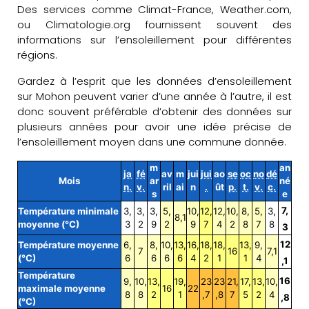
Des services comme Climat-France, Weather.com,
ou Climatologie.org fournissent souvent des
informations sur l’ensoleillement pour différentes
régions.
Gardez à l’esprit que les données d’ensoleillement
sur Mohon peuvent varier d’une année à l’autre, il est
donc souvent préférable d’obtenir des données sur
plusieurs années pour avoir une idée précise de
l’ensoleillement moyen dans une commune donnée.
m
an
ja
fé
av
m
jui
jui
ao
se
oc
no
dé
Mois
ar
né
n.
v.
ril
ai
n
.
ût
p.
t.
v.
c.
s
e
7,
Température minimale
3,
3,
3,
5,
10,
12,
12,
10,
8,
5,
3,
8,1
moyenne (°C)
3
2
9
2
9
7
4
2
8
7
8
3
12
Température moyenne
6,
8,
10,
13,
16,
18,
18,
13,
9,
7
16
7,1
(°C)
6
6
6
6
4
2
1
1
4
,1
Température
16
9,
10,
13,
19,
23
23
21,
17,
13,
10,
maximale moyenne
16
22
8
8
2
1
,7
,8
7
5
2
4
,8
(°C)