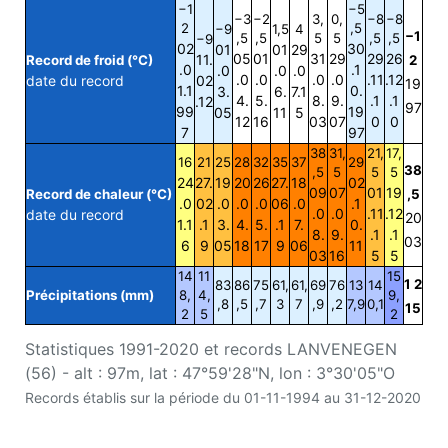
−1
−5
−3
−2
3,
0,
−8
−8
2
,5
−9
1,5
4
−1
,5
,5
5
5
,5
,5
−9
02
30
01
01
29
05
01
31
29
29
26
11.
Record de froid (°C)
2
.0
.1
.0
.0
.0
.0
.0
.0
.0
.11
.12
date du record
02
19
1.1
0.
3.
6.
7.1
4.
5.
8.
9.
.1
.1
.12
97
99
19
05
11
5
12
16
03
07
0
0
7
97
38
31,
21,
17,
16
21
25
28
32
35
37
29
38
,5
5
5
5
24
27.
19
20
26
27.
18
02
09
07
01
19
Record de chaleur (°C)
,5
.0
02
.0
.0
.0
06
.0
.1
.0
.0
.11
.12
date du record
20
1.1
.1
3.
4.
5.
.1
7.
0.
8.
9.
.1
.1
03
6
9
05
18
17
9
06
11
03
16
5
5
14
11
15
1 2
83
86
75
61,
61,
69
76
13
14
Précipitations (mm)
8,
4,
9,
,8
,5
,7
3
7
,9
,2
7,9
0,1
15
2
5
2
Statistiques 1991-2020 et records LANVENEGEN
(56) - alt : 97m, lat : 47°59'28"N, lon : 3°30'05"O
Records établis sur la période du 01-11-1994 au 31-12-2020