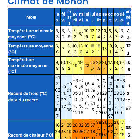
Climat de Mohon
m
an
ja
fé
av
m
jui
jui
ao
se
oc
no
dé
Mois
ar
né
n.
v.
ril
ai
n
.
ût
p.
t.
v.
c.
s
e
7,
Température minimale
3,
3,
3,
5,
10,
12,
12,
10,
8,
5,
3,
8,1
moyenne (°C)
3
2
9
2
9
7
4
2
8
7
8
3
12
Température moyenne
6,
8,
10,
13,
16,
18,
18,
13,
9,
7
16
7,1
(°C)
6
6
6
6
4
2
1
1
4
,1
Température
16
9,
10,
13,
19,
23
23
21,
17,
13,
10,
maximale moyenne
16
22
8
8
2
1
,7
,8
7
5
2
4
,8
(°C)
−1
−5
−3
−2
3,
0,
−8
−8
2
,5
−9
1,5
4
−1
,5
,5
5
5
,5
,5
−9
02
30
01
01
29
05
01
31
29
29
26
11.
Record de froid (°C)
2
.0
.1
.0
.0
.0
.0
.0
.0
.0
.11
.12
date du record
02
19
1.1
0.
3.
6.
7.1
4.
5.
8.
9.
.1
.1
.12
97
99
19
05
11
5
12
16
03
07
0
0
7
97
38
31,
21,
17,
16
21
25
28
32
35
37
29
38
,5
5
5
5
24
27.
19
20
26
27.
18
02
09
07
01
19
Record de chaleur (°C)
,5
.0
02
.0
.0
.0
06
.0
.1