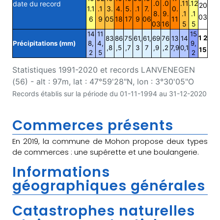
.0
.0
.11
.12
date du record
20
1.1
.1
3.
4.
5.
.1
7.
0.
8.
9.
.1
.1
03
6
9
05
18
17
9
06
11
03
16
5
5
14
11
15
1 2
83
86
75
61,
61,
69
76
13
14
Précipitations (mm)
8,
4,
9,
,8
,5
,7
3
7
,9
,2
7,9
0,1
15
2
5
2
Statistiques 1991-2020 et records LANVENEGEN
(56) - alt : 97m, lat : 47°59'28"N, lon : 3°30'05"O
Records établis sur la période du 01-11-1994 au 31-12-2020
Commerces présents
En 2019, la commune de Mohon propose deux types
de commerces : une supérette et une boulangerie.
Informations
géographiques générales
Catastrophes naturelles