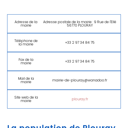
Adresse de la
Adresse postale de la mairie : 9 Rue de l'Ellé
mairie
56770 PLOURAY
Téléphone de
+33 2 97 34 84 75
la mairie
Fax de la
+33 2 97 34 84 75
mairie
Mail de la
mairie-de-plouray@wanadoo.fr
mairie
Site web de la
plouray.fr
mairie