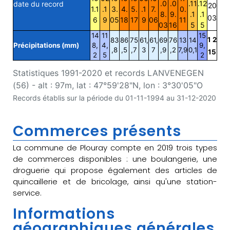
.0
.0
.11
.12
date du record
20
1.1
.1
3.
4.
5.
.1
7.
0.
8.
9.
.1
.1
03
6
9
05
18
17
9
06
11
03
16
5
5
14
11
15
1 2
83
86
75
61,
61,
69
76
13
14
Précipitations (mm)
8,
4,
9,
,8
,5
,7
3
7
,9
,2
7,9
0,1
15
2
5
2
Statistiques 1991-2020 et records LANVENEGEN
(56) - alt : 97m, lat : 47°59'28"N, lon : 3°30'05"O
Records établis sur la période du 01-11-1994 au 31-12-2020
Commerces présents
La commune de Plouray compte en 2019 trois types
de commerces disponibles : une boulangerie, une
droguerie qui propose également des articles de
quincaillerie et de bricolage, ainsi qu'une station-
service.
Informations
géographiques générales