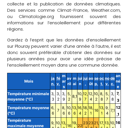
collecte et la publication de données climatiques.
Des services comme Climat-France, Weather.com,
ou Climatologie.org fournissent souvent des
informations sur l’ensoleillement pour différentes
régions.
Gardez à l’esprit que les données d’ensoleillement
sur Plouray peuvent varier d’une année à l’autre, il est
donc souvent préférable d’obtenir des données sur
plusieurs années pour avoir une idée précise de
l’ensoleillement moyen dans une commune donnée.
m
an
ja
fé
av
m
jui
jui
ao
se
oc
no
dé
Mois
ar
né
n.
v.
ril
ai
n
.
ût
p.
t.
v.
c.
s
e
7,
Température minimale
3,
3,
3,
5,
10,
12,
12,
10,
8,
5,
3,
8,1
moyenne (°C)
3
2
9
2
9
7
4
2
8
7
8
3
12
Température moyenne
6,
8,
10,
13,
16,
18,
18,
13,
9,
7
16
7,1
(°C)
6
6
6
6
4
2
1
1
4
,1
Température
16
9,
10,
13,
19,
23
23
21,
17,
13,
10,
maximale moyenne
16
22