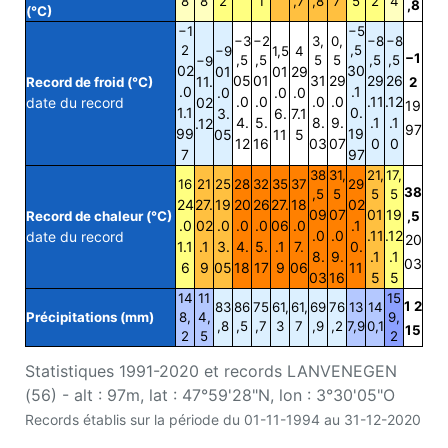
8
8
2
1
,7
,8
7
5
2
4
,8
(°C)
−1
−5
−3
−2
3,
0,
−8
−8
2
,5
−9
1,5
4
−1
,5
,5
5
5
,5
,5
−9
02
30
01
01
29
05
01
31
29
29
26
11.
Record de froid (°C)
2
.0
.1
.0
.0
.0
.0
.0
.0
.0
.11
.12
date du record
02
19
1.1
0.
3.
6.
7.1
4.
5.
8.
9.
.1
.1
.12
97
99
19
05
11
5
12
16
03
07
0
0
7
97
38
31,
21,
17,
16
21
25
28
32
35
37
29
38
,5
5
5
5
24
27.
19
20
26
27.
18
02
09
07
01
19
Record de chaleur (°C)
,5
.0
02
.0
.0
.0
06
.0
.1
.0
.0
.11
.12
date du record
20
1.1
.1
3.
4.
5.
.1
7.
0.
8.
9.
.1
.1
03
6
9
05
18
17
9
06
11
03
16
5
5
14
11
15
1 2
83
86
75
61,
61,
69
76
13
14
Précipitations (mm)
8,
4,
9,
,8
,5
,7
3
7
,9
,2
7,9
0,1
15
2
5
2
Statistiques 1991-2020 et records LANVENEGEN
(56) - alt : 97m, lat : 47°59'28"N, lon : 3°30'05"O
Records établis sur la période du 01-11-1994 au 31-12-2020