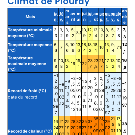
Climat de Plouray
m
an
ja
fé
av
m
jui
jui
ao
se
oc
no
dé
Mois
ar
né
n.
v.
ril
ai
n
.
ût
p.
t.
v.
c.
s
e
7,
Température minimale
3,
3,
3,
5,
10,
12,
12,
10,
8,
5,
3,
8,1
moyenne (°C)
3
2
9
2
9
7
4
2
8
7
8
3
12
Température moyenne
6,
8,
10,
13,
16,
18,
18,
13,
9,
7
16
7,1
(°C)
6
6
6
6
4
2
1
1
4
,1
Température
16
9,
10,
13,
19,
23
23
21,
17,
13,
10,
maximale moyenne
16
22
8
8
2
1
,7
,8
7
5
2
4
,8
(°C)
−1
−5
−3
−2
3,
0,
−8
−8
2
,5
−9
1,5
4
−1
,5
,5
5
5
,5
,5
−9
02
30
01
01
29
05
01
31
29
29
26
11.
Record de froid (°C)
2
.0
.1
.0
.0
.0
.0
.0
.0
.0
.11
.12
date du record
02
19
1.1
0.
3.
6.
7.1
4.
5.
8.
9.
.1
.1
.12
97
99
19
05
11
5
12
16
03
07
0
0
7
97
38
31,
21,
17,
16
21
25
28
32
35
37
29
38
,5
5
5
5
24
27.
19
20
26
27.
18
02
09
07
01
19
Record de chaleur (°C)
,5
.0
02
.0
.0
.0
06
.0
.1