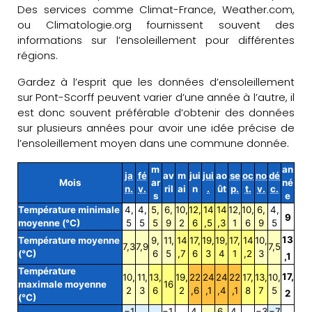
Des services comme Climat-France, Weather.com,
ou Climatologie.org fournissent souvent des
informations sur l’ensoleillement pour différentes
régions.
Gardez à l’esprit que les données d’ensoleillement
sur Pont-Scorff peuvent varier d’une année à l’autre, il
est donc souvent préférable d’obtenir des données
sur plusieurs années pour avoir une idée précise de
l’ensoleillement moyen dans une commune donnée.
m
an
ja
fé
av
m
jui
jui
ao
se
oc
no
dé
Mois
ar
né
n.
v.
ril
ai
n
.
ût
p.
t.
v.
c.
s
e
Température minimale
4,
4,
5,
6,
10,
12,
14
14
12,
10,
6,
4,
9
moyenne (°C)
5
5
5
9
2
6
,5
,3
1
6
9
5
13
Température moyenne
9,
11,
14
17,
19,
19,
17,
14
10,
7,3
7,9
7,5
(°C)
6
5
,7
6
3
4
1
,2
3
,1
Température
17,
10,
11,
13,
19,
22
24
24
22
17,
13,
10,
maximale moyenne
16
2
3
6
2
,6
,1
,4
,1
8
7
5
2
(°C)
−1
−1,
4,
6,
4,
−3
−7