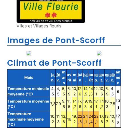
Villes et Villages fleuris
Images de Pont-Scorff
Climat de Pont-Scorff
m
an
ja
fé
av
m
jui
jui
ao
se
oc
no
dé
Mois
ar
né
n.
v.
ril
ai
n
.
ût
p.
t.
v.
c.
s
e
Température minimale
4,
4,
5,
6,
10,
12,
14
14
12,
10,
6,
4,
9
moyenne (°C)
5
5
5
9
2
6
,5
,3
1
6
9
5
13
Température moyenne
9,
11,
14
17,
19,
19,
17,
14
10,
7,3
7,9
7,5
(°C)
6
5
,7
6
3
4
1
,2
3
,1
Température
17,
10,
11,
13,
19,
22
24
24
22
17,
13,
10,
maximale moyenne
16
2
3
6
2
,6
,1
,4
,1
8
7
5
2
(°C)