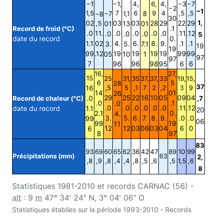
−1
−1,
4,
6,
4,
−3
−7
−2
−1
1,5
7
6
9
4
,5
,5
−7
1,1
8
−8
30
02
03
03
28
29
22
29
1,
,5
01
13
01
.1
Record de froid (°C)
.0
11.
.0
.0
.0
.0
.11
.12
.0
.0
.0
5
date du record
0.
1.1
02
4.
6.
8.
9.
.1
.1
3.
5.
7.1
19
19
99
.12
19
19
19
19
99
99
05
10
1
97
97
7
96
96
98
95
6
6
16,
27,
15
25
31,
35
37,
37,
33
19,
15,
6
5
28
37
16
,5
5
,1
7
2
,2
3
9
14
01
26
29
25
22
16
10
05
09
04
.0
Record de chaleur (°C)
,7
.0
.1
.0
.0
.0
.0
.0
.0
.0
.11
.12
date du record
1.1
20
2.1
0.
4.
3.
5.
6.
7.
8.
9.
.0
.0
99
06
99
19
11
12
12
03
06
03
04
6
0
6
8
97
83
93
69
60
65
62
36
42
47
89
10
99
Précipitations (mm)
63
2,
,8
,9
,8
,4
,4
,8
,5
,6
,5
1,5
,6
8
Statistiques 1981-2010 et records CARNAC (56) -
alt
: 9
m
47° 34′ 24″ N, 3° 04′ 06″ O
Statistiques établies sur la période 1993-2010 - Records