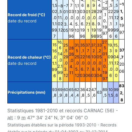
−2
−1
1,5
7
6
9
4
,5
,5
−7
1,1
8
−8
30
02
03
03
28
29
22
29
1,
,5
01
13
01
.1
Record de froid (°C)
.0
11.
.0
.0
.0
.0
.11
.12
.0
.0
.0
5
date du record
0.
1.1
02
4.
6.
8.
9.
.1
.1
3.
5.
7.1
19
19
99
.12
19
19
19
19
99
99
05
10
1
97
97
7
96
96
98
95
6
6
16,
27,
15
25
31,
35
37,
37,
33
19,
15,
6
5
28
37
16
,5
5
,1
7
2
,2
3
9
14
01
26
29
25
22
16
10
05
09
04
.0
Record de chaleur (°C)
,7
.0
.1
.0
.0
.0
.0
.0
.0
.0
.11
.12
date du record
1.1
20
2.1
0.
4.
3.
5.
6.
7.
8.
9.
.0
.0
99
06
99
19
11
12
12
03
06
03
04
6
0
6
8
97
83
93
69
60
65
62
36
42
47
89
10
99
Précipitations (mm)
63
2,
,8
,9
,8
,4
,4
,8
,5
,6
,5
1,5
,6
8
Statistiques 1981-2010 et records CARNAC (56) -
alt
: 9
m
47° 34′ 24″ N, 3° 04′ 06″ O
Statistiques établies sur la période 1993-2010 - Records
établis sur la période du 01-04-1993 au 31-12-2014