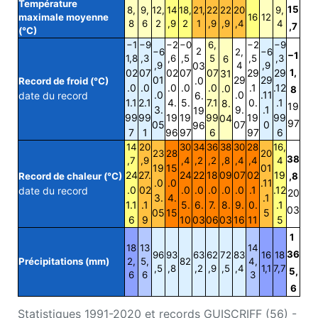
Température
15
8,
9,
12,
14
18,
21,
22
22
20
9,
maximale moyenne
16
12
8
6
2
,9
2
1
,9
,9
,4
4
,7
(°C)
−1
−9
−2
−0
6,
−2
−9
2
−6
2,
−6
−1
1,8
,3
,6
,5
5
,5
,3
6
,9
03
4
,9
02
07
02
07
07
29
29
1,
31
01
29
29
.0
Record de froid (°C)
.0
.0
.0
.0
.0
.1
.12
.0
8
.0
.0
.11
date du record
6.
1.1
2.1
4.
5.
7.1
0.
.1
8.
19
3.
9.
.1
19
99
99
19
19
99
19
99
04
97
05
07
0
96
7
1
96
97
6
97
6
14
20
30
34
36
38
30
28
16,
23
28
20
38
,7
,9
,4
,2
,2
,8
,4
,4
4
19
15
01
24
27.
24
22
18
09
07
02
19
Record de chaleur (°C)
,8
.0
.0
.11
.0
02
.0
.0
.0
.0
.0
.1
.12
date du record
20
3.
4.
.1
1.1
.1
5.
6.
7.
8.
9.
0.
.1
03
05
15
5
6
9
10
03
06
03
16
11
5
1
18
13
14
36
96
93
63
62
72
83
16
18
Précipitations (mm)
2,
5,
82
4,
,5
,8
,2
,9
,5
,4
1,1
7,7
5,
6
6
3
6
Statistiques 1991-2020 et records GUISCRIFF (56) -