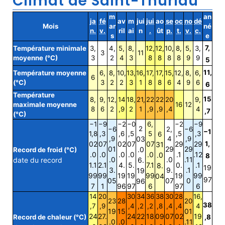
Climat de Saint-Thuriau
m
an
ja
fé
av
m
jui
jui
ao
se
oc
no
dé
Mois
ar
né
n.
v.
ril
ai
n
.
ût
p.
t.
v.
c.
s
e
7,
Température minimale
3,
4,
5,
8,
12,
12,
10,
8,
5,
3,
3
11
moyenne (°C)
3
2
4
3
8
8
8
8
9
9
5
11,
Température moyenne
6,
8,
10,
13,
16,
17,
17,
15,
12,
8,
6,
6
(°C)
3
2
2
3
1
8
8
6
4
9
6
6
Température
15
8,
9,
12,
14
18,
21,
22
22
20
9,
maximale moyenne
16
12
8
6
2
,9
2
1
,9
,9
,4
4
,7
(°C)
−1
−9
−2
−0
6,
−2
−9
2
−6
2,
−6
−1
1,8
,3
,6
,5
5
,5
,3
6
,9
03
4
,9
02
07
02
07
07
29
29
1,
31
01
29
29
.0
Record de froid (°C)
.0
.0
.0
.0
.0
.1
.12
.0
8
.0
.0
.11
date du record
6.
1.1
2.1
4.
5.
7.1
0.
.1
8.
19
3.
9.
.1
19
99
99
19
19
99
19
99
04
97
05
07
0
96
7
1
96
97
6
97
6
14
20
30
34
36
38
30
28
16,
23
28
20
38
,7
,9
,4
,2
,2
,8
,4
,4
4
19
15
01
24
27.
24
22
18
09
07
02
19
Record de chaleur (°C)
,8
.0
.0
.11