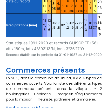
.0
02
.0
.0
.0
.0
.0
.1
.12
date du record
20
3.
4.
.1
1.1
.1
5.
6.
7.
8.
9.
0.
.1
03
05
15
5
6
9
10
03
06
03
16
11
5
1
18
13
14
36
96
93
63
62
72
83
16
18
Précipitations (mm)
2,
5,
82
4,
,5
,8
,2
,9
,5
,4
1,1
7,7
5,
6
6
3
6
Statistiques 1991-2020 et records GUISCRIFF (56) -
alt : 180m, lat : 48°03'13"N, lon : 3°36'17"O
Records établis sur la période du 01-01-1987 au 31-12-2020
Commerces présents
En 2019, dans la commune de Thurial, il y a 4 types de
commerces ouverts. Voici la liste des différents types
de commerce présents dans le village : - 2
boulangeries - 1 épicerie - 1 magasin d'équipements
pour la maison - 1 fleuriste, jardinerie et animalerie.