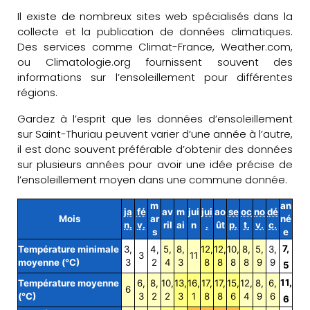
Il existe de nombreux sites web spécialisés dans la
collecte et la publication de données climatiques.
Des services comme Climat-France, Weather.com,
ou Climatologie.org fournissent souvent des
informations sur l’ensoleillement pour différentes
régions.
Gardez à l’esprit que les données d’ensoleillement
sur Saint-Thuriau peuvent varier d’une année à l’autre,
il est donc souvent préférable d’obtenir des données
sur plusieurs années pour avoir une idée précise de
l’ensoleillement moyen dans une commune donnée.
m
an
ja
fé
av
m
jui
jui
ao
se
oc
no
dé
Mois
ar
né
n.
v.
ril
ai
n
.
ût
p.
t.
v.
c.
s
e
7,
Température minimale
3,
4,
5,
8,
12,
12,
10,
8,
5,
3,
3
11
moyenne (°C)
3
2
4
3
8
8
8
8
9
9
5
11,
Température moyenne
6,
8,
10,
13,
16,
17,
17,
15,
12,
8,
6,
6
(°C)
3
2
2
3
1
8
8
6
4
9
6
6