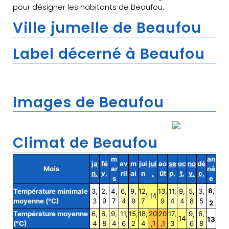
pour désigner les habitants de Beaufou.
Ville jumelle de Beaufou
Label décerné à Beaufou
Images de Beaufou
Climat de Beaufou
m
an
ja
fé
av
m
jui
jui
ao
se
oc
no
dé
Mois
ar
né
n.
v.
ril
ai
n
.
ût
p.
t.
v.
c.
s
e
8,
Température minimale
3,
2,
4,
6,
9,
12,
13,
11,
9,
5,
3,
14
moyenne (°C)
3
9
7
4
9
7
9
4
4
8
5
2
Température moyenne
6,
6,
9,
11,
15,
18,
20
20
17,
9,
6,
14
13
(°C)
4
8
4
6
2
4
,1
,1
3
6
8