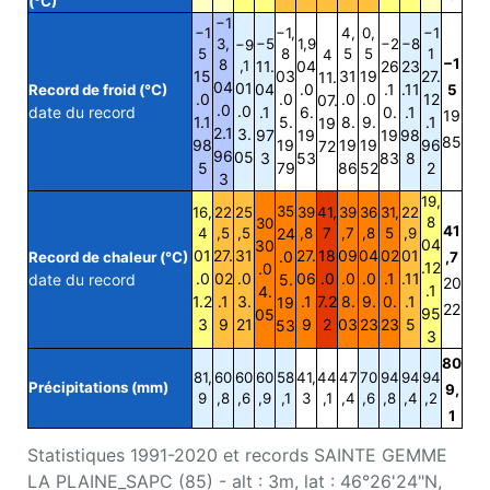
(°C)
−1
−1
−1,
4,
0,
−1
3,
−5
1,9
−2
−8
−9
5
8
5
5
1
4
−1
8
,1
11.
04
26
23
15
03
31
19
27.
11.
04
01
04
.0
.1
.11
Record de froid (°C)
5
.0
.0
.0
.0
12
07.
.0
.0
date du record
.1
6.
0.
.1
19
1.1
5.
8.
9.
.1
19
2.1
3.
97
19
19
98
85
98
19
19
19
96
72
96
05
3
53
83
8
5
79
86
52
2
3
19,
35
16,
22
25
39
41,
39
36
31,
22
8
30
41
4
,5
,5
24
,8
7
,7
,8
5
,9
04
30
01
27.
31
27.
18
09
04
02
01
.0
Record de chaleur (°C)
,7
.12
.0
.0
02
.0
06
.0
.0
.0
.1
.11
date du record
5.
20
.1
4.
1.2
.1
3.
.1
7.2
8.
9.
0.
.1
19
22
95
05
3
9
21
9
2
03
23
23
5
53
3
80
81,
60
60
60
58
41,
44
47
70
94
94
94
Précipitations (mm)
9,
9
,8
,6
,9
,1
3
,1
,4
,6
,8
,4
,2
1
Statistiques 1991-2020 et records SAINTE GEMME
LA PLAINE_SAPC (85) - alt : 3m, lat : 46°26'24"N,