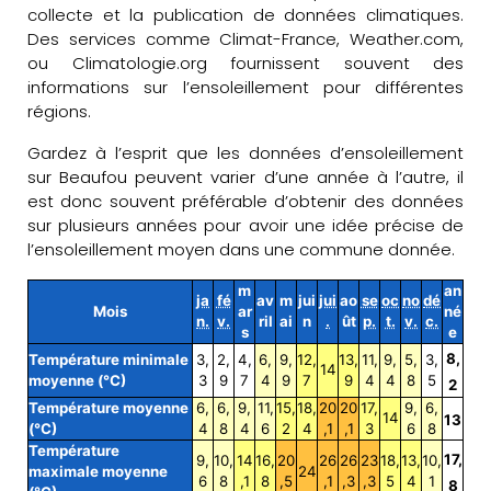
collecte et la publication de données climatiques.
Des services comme Climat-France, Weather.com,
ou Climatologie.org fournissent souvent des
informations sur l’ensoleillement pour différentes
régions.
Gardez à l’esprit que les données d’ensoleillement
sur Beaufou peuvent varier d’une année à l’autre, il
est donc souvent préférable d’obtenir des données
sur plusieurs années pour avoir une idée précise de
l’ensoleillement moyen dans une commune donnée.
m
an
ja
fé
av
m
jui
jui
ao
se
oc
no
dé
Mois
ar
né
n.
v.
ril
ai
n
.
ût
p.
t.
v.
c.
s
e
8,
Température minimale
3,
2,
4,
6,
9,
12,
13,
11,
9,
5,
3,
14
moyenne (°C)
3
9
7
4
9
7
9
4
4
8
5
2
Température moyenne
6,
6,
9,
11,
15,
18,
20
20
17,
9,
6,
14
13
(°C)
4
8
4
6
2
4
,1
,1
3
6
8
Température
17,
9,
10,
14
16,
20
26
26
23
18,
13,
10,
maximale moyenne
24
6
8
,1
8
,5
,1
,3
,3
5
4
1
8