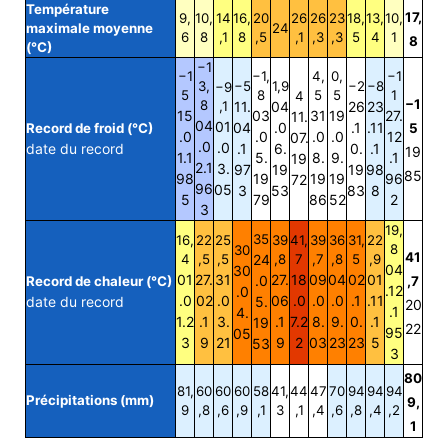
Température
17,
9,
10,
14
16,
20
26
26
23
18,
13,
10,
maximale moyenne
24
6
8
,1
8
,5
,1
,3
,3
5
4
1
8
(°C)
−1
−1
−1,
4,
0,
−1
3,
−5
1,9
−2
−8
−9
5
8
5
5
1
4
−1
8
,1
11.
04
26
23
15
03
31
19
27.
11.
04
01
04
.0
.1
.11
Record de froid (°C)
5
.0
.0
.0
.0
12
07.
.0
.0
date du record
.1
6.
0.
.1
19
1.1
5.
8.
9.
.1
19
2.1
3.
97
19
19
98
85
98
19
19
19
96
72
96
05
3
53
83
8
5
79
86
52
2
3
19,
35
16,
22
25
39
41,
39
36
31,
22
8
30
41
4
,5
,5
24
,8
7
,7
,8
5
,9
04
30
01
27.
31
27.
18
09
04
02
01
.0
Record de chaleur (°C)
,7
.12
.0
.0
02
.0
06
.0
.0
.0
.1
.11
date du record
5.
20
.1
4.
1.2
.1
3.
.1
7.2
8.
9.
0.
.1
19
22
95
05
3
9
21
9
2
03
23
23
5
53
3
80
81,
60
60
60
58
41,
44
47
70
94
94
94
Précipitations (mm)
9,
9
,8
,6
,9
,1
3
,1
,4
,6
,8
,4
,2
1