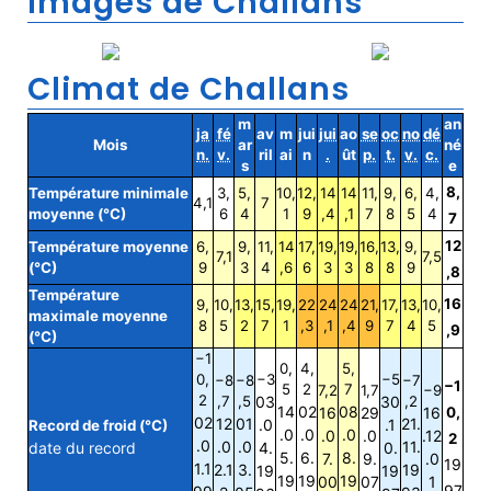
Images de Challans
Climat de Challans
m
an
ja
fé
av
m
jui
jui
ao
se
oc
no
dé
Mois
ar
né
n.
v.
ril
ai
n
.
ût
p.
t.
v.
c.
s
e
8,
Température minimale
3,
5,
10,
12,
14
14
11,
9,
6,
4,
4,1
7
moyenne (°C)
6
4
1
9
,4
,1
7
8
5
4
7
12
Température moyenne
6,
9,
11,
14
17,
19,
19,
16,
13,
9,
7,1
7,5
(°C)
9
3
4
,6
6
3
3
8
8
9
,8
Température
16
9,
10,
13,
15,
19,
22
24
24
21,
17,
13,
10,
maximale moyenne
8
5
2
7
1
,3
,1
,4
9
7
4
5
,9
(°C)
−1
0,
4,
5,
0,
−3
−5
−8
−8
−7
−1
5
2
7
7,2
1,7
−9
2
,7
,5
03
30
,2
14
02
08
16
29
16
0,
02
12
01
21.
.0
.1
Record de froid (°C)
.0
.0
.0
.0
.0
.12
2
.0
.0
.0
11.
date du record
4.
0.
5.
6.
8.
7.
9.
.0
19
1.1
2.1
3.
19
19
19
19
19
19
00
07
1
97