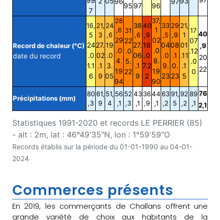
99
2
05
93
96
97
95
97
96
7
28
37,
16,
21,
24
38
40
33
29
21,
,6
1
31
17
40
5
3
,6
,6
,9
,5
,9
1
29
02
22
07
24
27.
19
27.
18
04
08
01
Record de chaleur (°C)
,9
.0
.0
.0
.12
.0
02
.0
06
.0
.0
.1
.11
date du record
20
4.
8.
5.
.0
1.1
.1
3.
.1
7.2
9.
0.
.1
22
19
19
22
0
6
9
05
9
2
23
23
5
94
90
76
80
61,
51,
56
52
43
36
44
63
91,
92
89
Précipitations (mm)
,3
9
4
,1
,3
,1
,9
,1
,2
5
,2
,1
2,1
Statistiques 1991-2020 et records LE PERRIER (85)
- alt : 2m, lat : 46°49'35"N, lon : 1°59'59"O
Records établis sur la période du 01-01-1990 au 04-01-
2024
Commerces présents
En 2019, les commerçants de Challans offrent une
grande variété de choix aux habitants de la