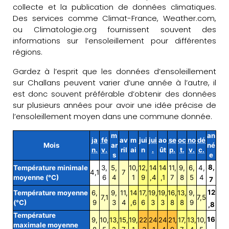
collecte et la publication de données climatiques.
Des services comme Climat-France, Weather.com,
ou Climatologie.org fournissent souvent des
informations sur l’ensoleillement pour différentes
régions.
Gardez à l’esprit que les données d’ensoleillement
sur Challans peuvent varier d’une année à l’autre, il
est donc souvent préférable d’obtenir des données
sur plusieurs années pour avoir une idée précise de
l’ensoleillement moyen dans une commune donnée.
m
an
ja
fé
av
m
jui
jui
ao
se
oc
no
dé
Mois
ar
né
n.
v.
ril
ai
n
.
ût
p.
t.
v.
c.
s
e
8,
Température minimale
3,
5,
10,
12,
14
14
11,
9,
6,
4,
4,1
7
moyenne (°C)
6
4
1
9
,4
,1
7
8
5
4
7
12
Température moyenne
6,
9,
11,
14
17,
19,
19,
16,
13,
9,
7,1
7,5
(°C)
9
3
4
,6
6
3
3
8
8
9
,8
Température
16
9,
10,
13,
15,
19,
22
24
24
21,
17,
13,
10,
maximale moyenne