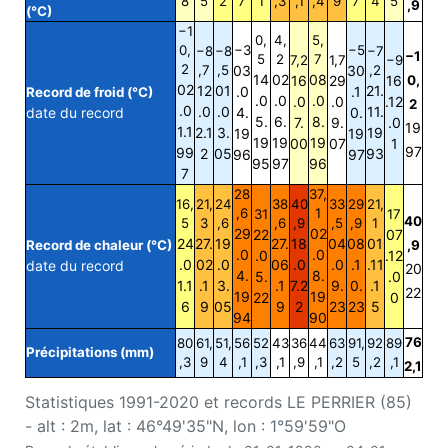
8
5
2
7
1
,3
,1
,4
9
7
4
5
,9
(°C)
−1
0,
4,
5,
0,
−3
−5
−8
−8
−7
−1
5
2
7
7,2
1,7
−9
2
,7
,5
03
30
,2
14
02
08
16
29
16
0,
02
12
01
21.
.0
.1
Record de froid (°C)
.0
.0
.0
.0
.0
.12
2
.0
.0
.0
11.
date du record
4.
0.
5.
6.
8.
7.
9.
.0
19
1.1
2.1
3.
19
19
19
19
19
19
00
07
1
97
99
2
05
93
96
97
95
97
96
7
28
37,
16,
21,
24
38
40
33
29
21,
,6
1
31
17
40
5
3
,6
,6
,9
,5
,9
1
29
02
22
07
24
27.
19
27.
18
04
08
01
Record de chaleur (°C)
,9
.0
.0
.0
.12
.0
02
.0
06
.0
.0
.1
.11
date du record
20
4.
8.
5.
.0
1.1
.1
3.
.1
7.2
9.
0.
.1
22
19
19
22
0
6
9
05
9
2
23
23
5
94
90
76
80
61,
51,
56
52
43
36
44
63
91,
92
89
Précipitations (mm)
,3
9
4
,1
,3
,1
,9
,1
,2
5
,2
,1
2,1
Statistiques 1991-2020 et records LE PERRIER (85)
- alt : 2m, lat : 46°49'35"N, lon : 1°59'59"O