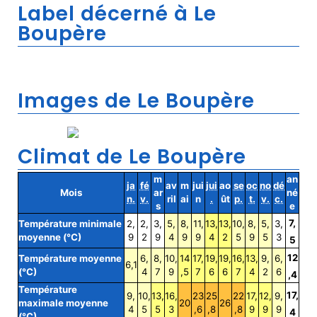
Label décerné à Le
Boupère
Images de Le Boupère
Climat de Le Boupère
m
an
ja
fé
av
m
jui
jui
ao
se
oc
no
dé
Mois
ar
né
n.
v.
ril
ai
n
.
ût
p.
t.
v.
c.
s
e
7,
Température minimale
2,
2,
3,
5,
8,
11,
13,
13,
10,
8,
5,
3,
moyenne (°C)
9
2
9
4
9
9
4
2
5
9
5
3
5
12
Température moyenne
6,
8,
10,
14
17,
19,
19,
16,
13,
9,
6,
6,1
(°C)
4
7
9
,5
7
6
6
7
4
2
6
,4
Température
17,
9,
10,
13,
16,
23
25
22
17,
12,
9,
maximale moyenne
20
26
4
5
5
3
,6
,8
,8
9
9
9
4
(°C)