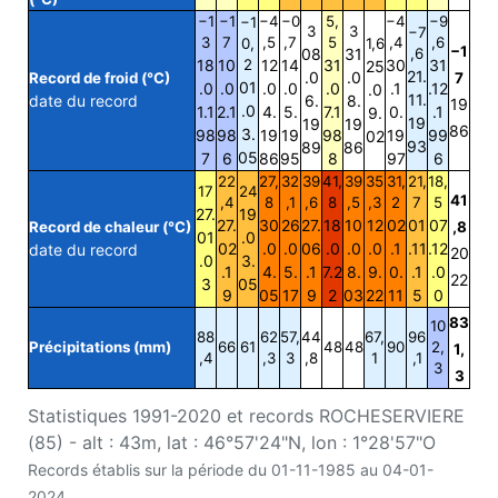
−1
−1
−4
−0
5,
−4
−9
−1
3
3
−7
3
7
,5
,7
5
,4
,6
0,
1,6
−1
08
31
,6
18
10
2
12
14
31
30
31
25
21.
.0
.0
Record de froid (°C)
7
01
.0
.0
.0
.0
.0
.1
.12
.0
11.
date du record
6.
8.
19
.0
1.1
2.1
4.
5.
7.1
0.
.1
9.
19
19
19
86
3.
98
98
19
19
98
19
99
02
93
89
86
05
7
6
86
95
8
97
6
22
27,
32
39
41,
39
35
31,
21,
18,
17
24
41
,4
8
,1
,6
8
,5
,3
2
7
5
27.
19
27.
30
26
27.
18
10
12
02
01
07
Record de chaleur (°C)
,8
01
.0
02
.0
.0
06
.0
.0
.0
.1
.11
.12
date du record
20
.0
3.
.1
4.
5.
.1
7.2
8.
9.
0.
.1
.0
22
3
05
9
05
17
9
2
03
22
11
5
0
83
10
88
62
57,
44
67,
96
Précipitations (mm)
66
61
48
48
90
2,
1,
,4
,3
3
,8
1
,1
3
3
Statistiques 1991-2020 et records ROCHESERVIERE
(85) - alt : 43m, lat : 46°57'24"N, lon : 1°28'57"O
Records établis sur la période du 01-11-1985 au 04-01-
2024