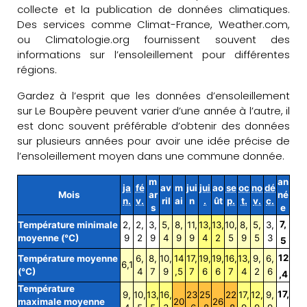
collecte et la publication de données climatiques.
Des services comme Climat-France, Weather.com,
ou Climatologie.org fournissent souvent des
informations sur l’ensoleillement pour différentes
régions.
Gardez à l’esprit que les données d’ensoleillement
sur Le Boupère peuvent varier d’une année à l’autre, il
est donc souvent préférable d’obtenir des données
sur plusieurs années pour avoir une idée précise de
l’ensoleillement moyen dans une commune donnée.
m
an
ja
fé
av
m
jui
jui
ao
se
oc
no
dé
Mois
ar
né
n.
v.
ril
ai
n
.
ût
p.
t.
v.
c.
s
e
7,
Température minimale
2,
2,
3,
5,
8,
11,
13,
13,
10,
8,
5,
3,
moyenne (°C)
9
2
9
4
9
9
4
2
5
9
5
3
5
12
Température moyenne
6,
8,
10,
14
17,
19,
19,
16,
13,
9,
6,
6,1
(°C)
4
7
9
,5
7
6
6
7
4
2
6
,4
Température
17,
9,
10,
13,
16,
23
25
22
17,
12,
9,
maximale moyenne
20
26