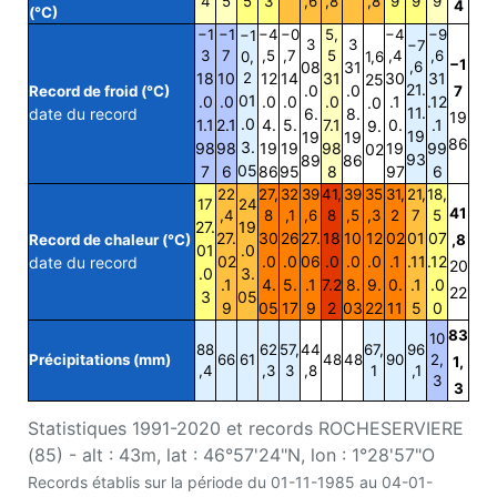
4
5
5
3
,6
,8
,8
9
9
9
4
(°C)
−1
−1
−4
−0
5,
−4
−9
−1
3
3
−7
3
7
,5
,7
5
,4
,6
0,
1,6
−1
08
31
,6
18
10
2
12
14
31
30
31
25
21.
.0
.0
Record de froid (°C)
7
01
.0
.0
.0
.0
.0
.1
.12
.0
11.
date du record
6.
8.
19
.0
1.1
2.1
4.
5.
7.1
0.
.1
9.
19
19
19
86
3.
98
98
19
19
98
19
99
02
93
89
86
05
7
6
86
95
8
97
6
22
27,
32
39
41,
39
35
31,
21,
18,
17
24
41
,4
8
,1
,6
8
,5
,3
2
7
5
27.
19
27.
30
26
27.
18
10
12
02
01
07
Record de chaleur (°C)
,8
01
.0
02
.0
.0
06
.0
.0
.0
.1
.11
.12
date du record
20
.0
3.
.1
4.
5.
.1
7.2
8.
9.
0.
.1
.0
22
3
05
9
05
17
9
2
03
22
11
5
0
83
10
88
62
57,
44
67,
96
Précipitations (mm)
66
61
48
48
90
2,
1,
,4
,3
3
,8
1
,1
3
3
Statistiques 1991-2020 et records ROCHESERVIERE
(85) - alt : 43m, lat : 46°57'24"N, lon : 1°28'57"O
Records établis sur la période du 01-11-1985 au 04-01-