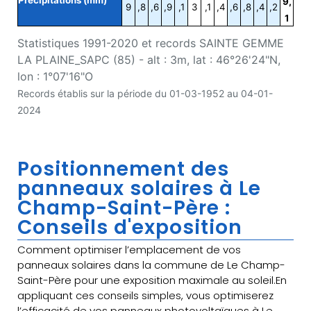
9,
9
,8
,6
,9
,1
3
,1
,4
,6
,8
,4
,2
1
Statistiques 1991-2020 et records SAINTE GEMME
LA PLAINE_SAPC (85) - alt : 3m, lat : 46°26'24"N,
lon : 1°07'16"O
Records établis sur la période du 01-03-1952 au 04-01-
2024
Positionnement des
panneaux solaires à Le
Champ-Saint-Père :
Conseils d'exposition
Comment optimiser l’emplacement de vos
panneaux solaires dans la commune de Le Champ-
Saint-Père pour une exposition maximale au soleil.En
appliquant ces conseils simples, vous optimiserez
l’efficacité de vos panneaux photovoltaïques à Le