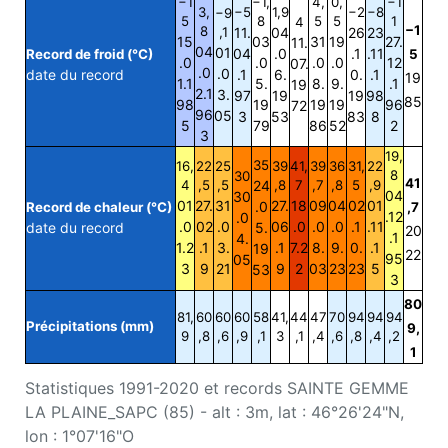
−1
−1,
4,
0,
−1
3,
−5
1,9
−2
−8
−9
5
8
5
5
1
4
−1
8
,1
11.
04
26
23
15
03
31
19
27.
11.
04
01
04
.0
.1
.11
Record de froid (°C)
5
.0
.0
.0
.0
12
07.
.0
.0
date du record
.1
6.
0.
.1
19
1.1
5.
8.
9.
.1
19
2.1
3.
97
19
19
98
85
98
19
19
19
96
72
96
05
3
53
83
8
5
79
86
52
2
3
19,
35
16,
22
25
39
41,
39
36
31,
22
8
30
41
4
,5
,5
24
,8
7
,7
,8
5
,9
04
30
01
27.
31
27.
18
09
04
02
01
.0
Record de chaleur (°C)
,7
.12
.0
.0
02
.0
06
.0
.0
.0
.1
.11
date du record
5.
20
.1
4.
1.2
.1
3.
.1
7.2
8.
9.
0.
.1
19
22
95
05
3
9
21
9
2
03
23
23
5
53
3
80
81,
60
60
60
58
41,
44
47
70
94
94
94
Précipitations (mm)
9,
9
,8
,6
,9
,1
3
,1
,4
,6
,8
,4
,2
1
Statistiques 1991-2020 et records SAINTE GEMME
LA PLAINE_SAPC (85) - alt : 3m, lat : 46°26'24"N,
lon : 1°07'16"O