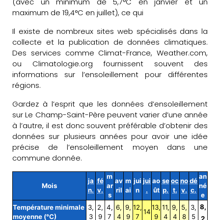
(avec un minimum de 5,7°C en janvier et un
maximum de 19,4°C en juillet), ce qui
Il existe de nombreux sites web spécialisés dans la
collecte et la publication de données climatiques.
Des services comme Climat-France, Weather.com,
ou Climatologie.org fournissent souvent des
informations sur l’ensoleillement pour différentes
régions.
Gardez à l’esprit que les données d’ensoleillement
sur Le Champ-Saint-Père peuvent varier d’une année
à l’autre, il est donc souvent préférable d’obtenir des
données sur plusieurs années pour avoir une idée
précise de l’ensoleillement moyen dans une
commune donnée.
m
an
ja
fé
av
m
jui
jui
ao
se
oc
no
dé
Mois
ar
né
n.
v.
ril
ai
n
.
ût
p.
t.
v.
c.
s
e
8,
Température minimale
3,
2,
4,
6,
9,
12,
13,
11,
9,
5,
3,
14
moyenne (°C)
3
9
7
4
9
7
9
4
4
8
5
2