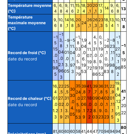
Température moyenne
6,
6,
9,
11,
15,
18,
20
20
17,
9,
6,
14
13
(°C)
4
8
4
6
2
4
,1
,1
3
6
8
Température
17,
9,
10,
14
16,
20
26
26
23
18,
13,
10,
maximale moyenne
24
6
8
,1
8
,5
,1
,3
,3
5
4
1
8
(°C)
−1
−1
−1,
4,
0,
−1
3,
−5
1,9
−2
−8
−9
5
8
5
5
1
4
−1
8
,1
11.
04
26
23
15
03
31
19
27.
11.
04
01
04
.0
.1
.11
Record de froid (°C)
5
.0
.0
.0
.0
12
07.
.0
.0
date du record
.1
6.
0.
.1
19
1.1
5.
8.
9.
.1
19
2.1
3.
97
19
19
98
85
98
19
19
19
96
72
96
05
3
53
83
8
5
79
86
52
2
3
19,
35
16,
22
25
39
41,
39
36
31,
22
8
30
41
4
,5
,5
24
,8
7
,7
,8
5
,9
04
30
01
27.
31
27.
18
09
04
02
01
.0
Record de chaleur (°C)
,7
.12
.0
.0
02
.0
06
.0
.0
.0
.1
.11
date du record
5.
20
.1
4.
1.2
.1
3.
.1
7.2
8.
9.
0.
.1
19
22
95
05
3
9
21
9
2
03
23
23
5
53
3
80
81,
60
60
60
58
41,
44
47
70
94
94
94
Précipitations (mm)