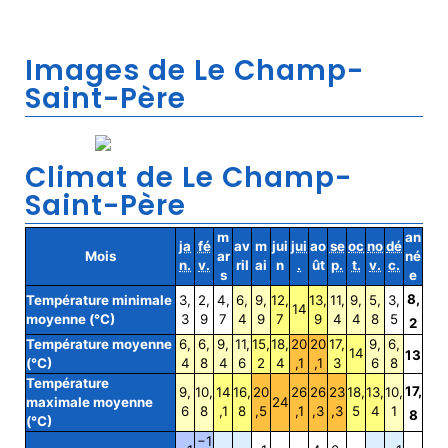
Images de Le Champ-
Saint-Père
Climat de Le Champ-
Saint-Père
m
an
ja
fé
av
m
jui
jui
ao
se
oc
no
dé
Mois
ar
né
n.
v.
ril
ai
n
.
ût
p.
t.
v.
c.
s
e
8,
Température minimale
3,
2,
4,
6,
9,
12,
13,
11,
9,
5,
3,
14
moyenne (°C)
3
9
7
4
9
7
9
4
4
8
5
2
Température moyenne
6,
6,
9,
11,
15,
18,
20
20
17,
9,
6,
14
13
(°C)
4
8
4
6
2
4
,1
,1
3
6
8
Température
17,
9,
10,
14
16,
20
26
26
23
18,
13,
10,
maximale moyenne
24
6
8
,1
8
,5
,1
,3
,3
5
4
1
8
(°C)
−1