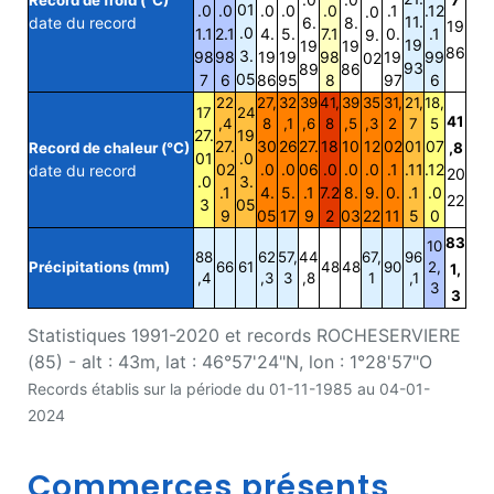
01
.0
.0
.0
.0
.0
.1
.12
.0
11.
date du record
6.
8.
19
.0
1.1
2.1
4.
5.
7.1
0.
.1
9.
19
19
19
86
3.
98
98
19
19
98
19
99
02
93
89
86
05
7
6
86
95
8
97
6
22
27,
32
39
41,
39
35
31,
21,
18,
17
24
41
,4
8
,1
,6
8
,5
,3
2
7
5
27.
19
27.
30
26
27.
18
10
12
02
01
07
Record de chaleur (°C)
,8
01
.0
02
.0
.0
06
.0
.0
.0
.1
.11
.12
date du record
20
.0
3.
.1
4.
5.
.1
7.2
8.
9.
0.
.1
.0
22
3
05
9
05
17
9
2
03
22
11
5
0
83
10
88
62
57,
44
67,
96
Précipitations (mm)
66
61
48
48
90
2,
1,
,4
,3
3
,8
1
,1
3
3
Statistiques 1991-2020 et records ROCHESERVIERE
(85) - alt : 43m, lat : 46°57'24"N, lon : 1°28'57"O
Records établis sur la période du 01-11-1985 au 04-01-
2024
Commerces présents