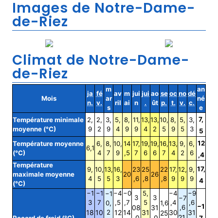
Images de Notre-Dame-
de-Riez
Climat de Notre-Dame-
de-Riez
m
an
ja
fé
av
m
jui
jui
ao
se
oc
no
dé
Mois
ar
né
n.
v.
ril
ai
n
.
ût
p.
t.
v.
c.
s
e
7,
Température minimale
2,
2,
3,
5,
8,
11,
13,
13,
10,
8,
5,
3,
moyenne (°C)
9
2
9
4
9
9
4
2
5
9
5
3
5
12
Température moyenne
6,
8,
10,
14
17,
19,
19,
16,
13,
9,
6,
6,1
(°C)
4
7
9
,5
7
6
6
7
4
2
6
,4
Température
17,
9,
10,
13,
16,
23
25
22
17,
12,
9,
maximale moyenne
20
26
4
5
5
3
,6
,8
,8
9
9
9
4
(°C)
−1
−1
−4
−0
5,
−4
−9
−1
3
3
−7
3
7
,5
,7
5
,4
,6
0,
1,6
−1
08
31
,6
18
10
2
12
14
31
30
31
25
21.
.0
.0
Record de froid (°C)
7