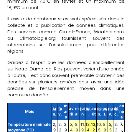
minimum de 7,0°C en février et un maximum de
18,9°C en août.
Il existe de nombreux sites web spécialisés dans la
collecte et la publication de données climatiques.
Des services comme Climat-France, Weather.com,
ou Climatologie.org fournissent souvent des
informations sur l’ensoleillement pour différentes
régions.
Gardez à l’esprit que les données d’ensoleillement
sur Notre-Dame-de-Riez peuvent varier d’une année
à l’autre, il est donc souvent préférable d’obtenir des
données sur plusieurs années pour avoir une idée
précise de l’ensoleillement moyen dans une
commune donnée.
m
an
ja
fé
av
m
jui
jui
ao
se
oc
no
dé
Mois
ar
né
n.
v.
ril
ai
n
.
ût
p.
t.
v.
c.
s
e
7,
Température minimale
2,
2,
3,
5,
8,
11,
13,
13,
10,
8,
5,
3,
moyenne (°C)
9
2
9
4
9
9
4
2
5
9
5
3
5