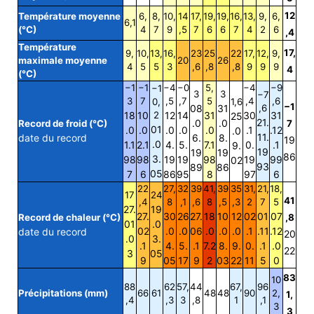
12
Température moyenne
6,
8,
10,
14
17,
19,
19,
16,
13,
9,
6,
6,1
(°C)
4
7
9
,5
7
6
6
7
4
2
6
,4
Température
17,
9,
10,
13,
16,
23
25
22
17,
12,
9,
maximale moyenne
20
26
4
5
5
3
,6
,8
,8
9
9
9
4
(°C)
−1
−1
−4
−0
5,
−4
−9
−1
3
3
−7
3
7
,5
,7
5
,4
,6
0,
1,6
−1
08
31
,6
18
10
2
12
14
31
30
31
25
21.
.0
.0
Record de froid (°C)
7
01
.0
.0
.0
.0
.0
.1
.12
.0
11.
date du record
6.
8.
19
.0
1.1
2.1
4.
5.
7.1
0.
.1
9.
19
19
19
86
3.
98
98
19
19
98
19
99
02
93
89
86
05
7
6
86
95
8
97
6
22
27,
32
39
41,
39
35
31,
21,
18,
17
24
41
,4
8
,1
,6
8
,5
,3
2
7
5
27.
19
27.
30
26
27.
18
10
12
02
01
07
Record de chaleur (°C)
,8
01
.0
02
.0
.0
06
.0
.0
.0
.1
.11
.12
date du record
20
.0
3.
.1
4.
5.
.1
7.2
8.
9.
0.
.1
.0
22
3
05
9
05
17
9
2
03
22
11
5
0
83
10
88
62
57,
44
67,
96
Précipitations (mm)
66
61
48
48
90
2,
1,
,4
,3
3
,8
1
,1
3
3