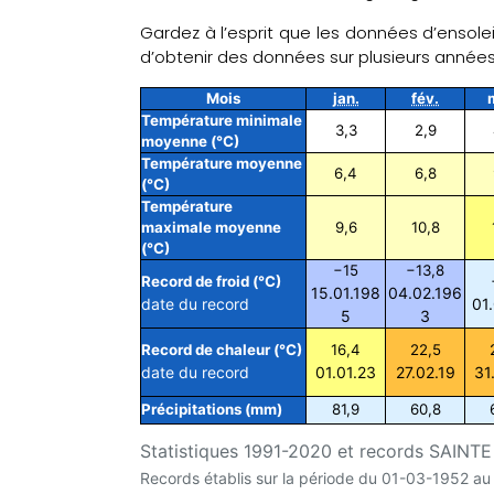
Gardez à l’esprit que les données d’ensole
d’obtenir des données sur plusieurs année
Mois
jan.
fév.
Température minimale
3,3
2,9
moyenne (°C)
Température moyenne
6,4
6,8
(°C)
Température
maximale moyenne
9,6
10,8
(°C)
−15
−13,8
Record de froid (°C)
15.01.198
04.02.196
date du record
01
5
3
Record de chaleur (°C)
16,4
22,5
date du record
01.01.23
27.02.19
31
Précipitations (mm)
81,9
60,8
Statistiques 1991-2020 et records SAINTE
Records établis sur la période du 01-03-1952 a