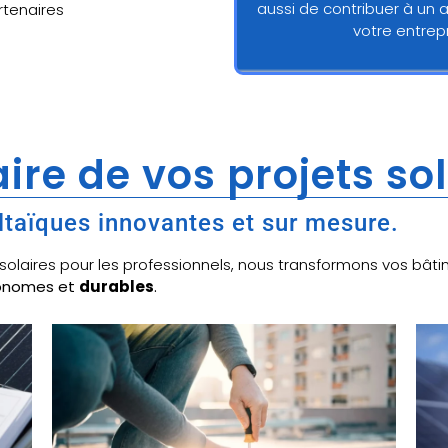
aussi de contribuer à un 
artenaires
votre entre
ire de vos projets so
ltaïques innovantes et sur mesure.
x solaires pour les professionnels, nous transformons vos b
tonomes et
durables
.