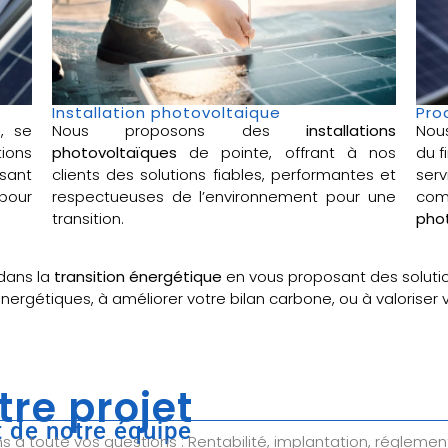
Installation photovoltaique
Pro
e
, se
Nous proposons des
installations
Nou
ions
photovoltaïques
de pointe, offrant à nos
du f
sant
clients des solutions fiables, performantes et
ser
pour
respectueuses de l’environnement pour une
com
transition.
phot
dans la
transition énergétique
en vous proposant des soluti
énergétiques, à améliorer votre bilan carbone, ou à valoriser
tre projet
 de notre équipe
à toute vos questions : Rentabilité, implantation, réglemen