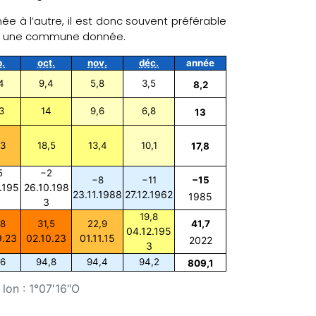
e à l’autre, il est donc souvent préférable
ans une commune donnée.
p.
oct.
nov.
déc.
année
4
9,4
5,8
3,5
8,2
3
14
9,6
6,8
13
,3
18,5
13,4
10,1
17,8
5
−2
−8
−11
−15
.195
26.10.198
23.11.1988
27.12.1962
1985
3
19,8
,8
31,5
22,9
41,7
04.12.195
9.23
02.10.23
01.11.15
2022
3
,6
94,8
94,4
94,2
809,1
lon : 1°07'16"O