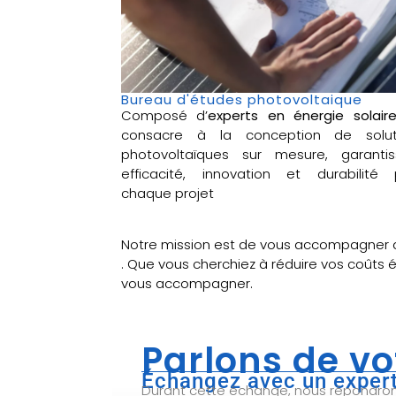
Bureau d'études photovoltaique
Composé d’
experts en énergie solair
consacre à la conception de solut
photovoltaïques sur mesure, garantis
efficacité, innovation et durabilité 
chaque projet
Notre mission est de vous accompagner 
. Que vous cherchiez à réduire vos coûts 
vous accompagner.
Parlons de vo
Échangez avec un expert
Durant cette échange, nous répondrons 