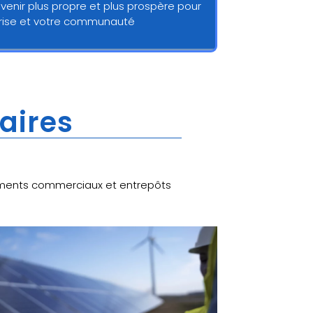
avenir plus propre et plus prospère pour
prise et votre communauté
laires
âtiments commerciaux et entrepôts