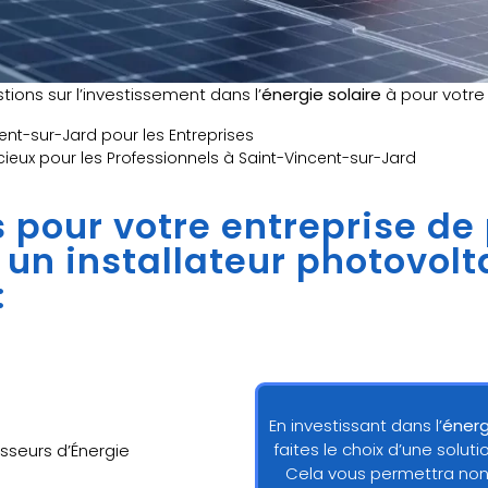
ions sur l’investissement dans l’
énergie solaire
à pour votr
ent-sur-Jard pour les Entreprises
icieux pour les Professionnels à Saint-Vincent-sur-Jard
ns pour votre entreprise de
à un installateur photovol
:
En investissant dans l’
énerg
faites le choix d’une solu
sseurs d’Énergie
Cela vous permettra non