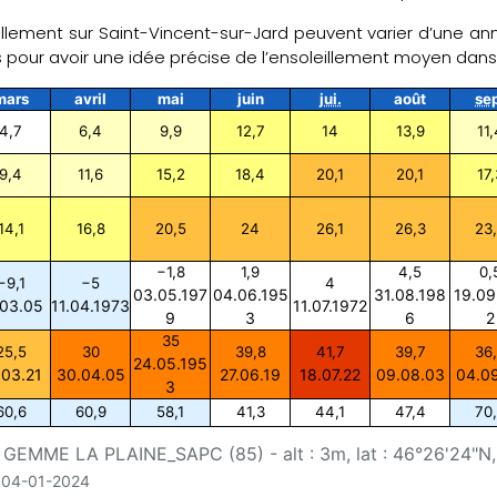
illement sur Saint-Vincent-sur-Jard peuvent varier d’une anné
s pour avoir une idée précise de l’ensoleillement moyen d
mars
avril
mai
juin
jui.
août
se
4,7
6,4
9,9
12,7
14
13,9
11,
9,4
11,6
15,2
18,4
20,1
20,1
17,
14,1
16,8
20,5
24
26,1
26,3
23
−1,8
1,9
4,5
0,
−9,1
−5
4
03.05.197
04.06.195
31.08.198
19.09
.03.05
11.04.1973
11.07.1972
9
3
6
2
35
25,5
30
39,8
41,7
39,7
36
24.05.195
.03.21
30.04.05
27.06.19
18.07.22
09.08.03
04.0
3
60,6
60,9
58,1
41,3
44,1
47,4
70
 GEMME LA PLAINE_SAPC (85) - alt : 3m, lat : 46°26'24"N, 
u 04-01-2024