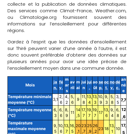
collecte et la publication de données climatiques.
Des services comme Climat-France, Weather.com,
ou Climatologie.org fournissent souvent des
informations sur l’ensoleillement pour différentes
régions.
Gardez à l’esprit que les données d’ensoleillement
sur Thiré peuvent varier d’une année à l’autre, il est
donc souvent préférable d’obtenir des données sur
plusieurs années pour avoir une idée précise de
l’ensoleillement moyen dans une commune donnée.
m
an
ja
fé
av
m
jui
jui
ao
se
oc
no
dé
Mois
ar
né
n.
v.
ril
ai
n
.
ût
p.
t.
v.
c.
s
e
Température minimale
2,
4,
5,
11,
13,
13,
10,
9,
5,
3,
3,1
9
7,7
moyenne (°C)
6
2
6
8
4
3
9
3
8
5
12
Température moyenne
6,
6,
8,
14
17,
19,
19,
13,
9,
6,
11
17
(°C)
3
6
9
,5
7
7
7
6
4
8
,6
Température
17,
9,
10,
13,
16,
20
23
25
26
13,
maximale moyenne
23
18
10
5
6
7
5
,1
,7
,9
,2
1
5