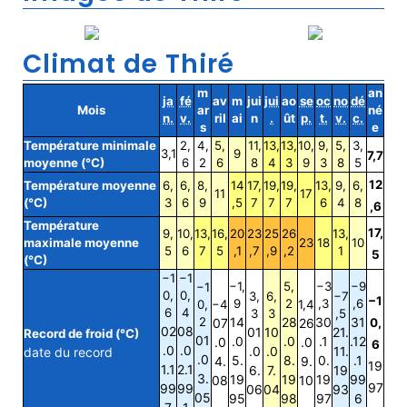
Climat de Thiré
m
an
ja
fé
av
m
jui
jui
ao
se
oc
no
dé
Mois
ar
né
n.
v.
ril
ai
n
.
ût
p.
t.
v.
c.
s
e
Température minimale
2,
4,
5,
11,
13,
13,
10,
9,
5,
3,
3,1
9
7,7
moyenne (°C)
6
2
6
8
4
3
9
3
8
5
12
Température moyenne
6,
6,
8,
14
17,
19,
19,
13,
9,
6,
11
17
(°C)
3
6
9
,5
7
7
7
6
4
8
,6
Température
17,
9,
10,
13,
16,
20
23
25
26
13,
maximale moyenne
23
18
10
5
6
7
5
,1
,7
,9
,2
1
5
(°C)
−1
−1
−1,
5,
−3
−9
−1
0,
0,
3,
6,
−7
−1
9
2
,3
,6
0,
−4
1,4
6
4
3
3
,5
2
14
28
30
31
07
26
0,
02
08
01
10
21.
Record de froid (°C)
01
.0
.0
.1
.12
.0
.0
6
.0
.0
.0
.0
11.
date du record
.0
5.
8.
0.
.1
4.
9.
19
1.1
2.1
6.
7.
19
3.
19
19
19
99
08
10
97
99
99
06
04
93
05
95
98
97
6