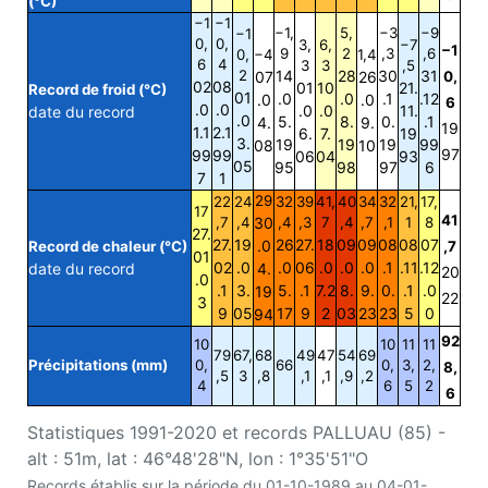
(°C)
−1
−1
−1,
5,
−3
−9
−1
0,
0,
3,
6,
−7
−1
9
2
,3
,6
0,
−4
1,4
6
4
3
3
,5
2
14
28
30
31
07
26
0,
02
08
01
10
21.
Record de froid (°C)
01
.0
.0
.1
.12
.0
.0
6
.0
.0
.0
.0
11.
date du record
.0
5.
8.
0.
.1
4.
9.
19
1.1
2.1
6.
7.
19
3.
19
19
19
99
08
10
97
99
99
06
04
93
05
95
98
97
6
7
1
29
22
24
32
39
41,
40
34
32
21,
17,
17
41
,7
,4
30
,4
,3
7
,4
,7
,1
1
8
27.
27.
19
26
27.
18
09
09
08
08
07
.0
Record de chaleur (°C)
,7
01
02
.0
.0
06
.0
.0
.0
.1
.11
.12
date du record
4.
20
.0
.1
3.
5.
.1
7.2
8.
9.
0.
.1
.0
19
22
3
9
05
17
9
2
03
23
23
5
0
94
92
10
10
11
11
79
67,
68
49
47
54
69
Précipitations (mm)
0,
66
0,
3,
2,
8,
,5
3
,8
,1
,1
,9
,2
4
6
5
2
6
Statistiques 1991-2020 et records PALLUAU (85) -
alt : 51m, lat : 46°48'28"N, lon : 1°35'51"O
Records établis sur la période du 01-10-1989 au 04-01-