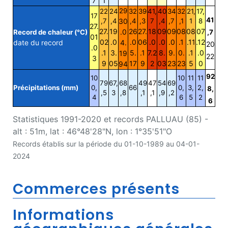
7
1
29
22
24
32
39
41,
40
34
32
21,
17,
17
41
,7
,4
30
,4
,3
7
,4
,7
,1
1
8
27.
27.
19
26
27.
18
09
09
08
08
07
.0
Record de chaleur (°C)
,7
01
02
.0
.0
06
.0
.0
.0
.1
.11
.12
date du record
4.
20
.0
.1
3.
5.
.1
7.2
8.
9.
0.
.1
.0
19
22
3
9
05
17
9
2
03
23
23
5
0
94
92
10
10
11
11
79
67,
68
49
47
54
69
Précipitations (mm)
0,
66
0,
3,
2,
8,
,5
3
,8
,1
,1
,9
,2
4
6
5
2
6
Statistiques 1991-2020 et records PALLUAU (85) -
alt : 51m, lat : 46°48'28"N, lon : 1°35'51"O
Records établis sur la période du 01-10-1989 au 04-01-
2024
Commerces présents
Informations