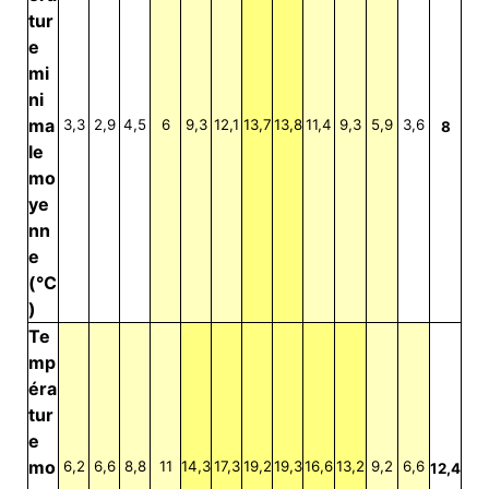
tur
e
mi
ni
ma
3,3
2,9
4,5
6
9,3
12,1
13,7
13,8
11,4
9,3
5,9
3,6
8
le
mo
ye
nn
e
(°C
)
Te
mp
éra
tur
e
mo
6,2
6,6
8,8
11
14,3
17,3
19,2
19,3
16,6
13,2
9,2
6,6
12,4