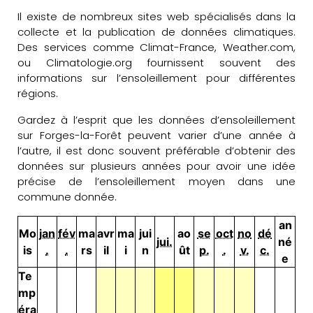
Il existe de nombreux sites web spécialisés dans la
collecte et la publication de données climatiques.
Des services comme Climat-France, Weather.com,
ou Climatologie.org fournissent souvent des
informations sur l’ensoleillement pour différentes
régions.
Gardez à l’esprit que les données d’ensoleillement
sur Forges-la-Forêt peuvent varier d’une année à
l’autre, il est donc souvent préférable d’obtenir des
données sur plusieurs années pour avoir une idée
précise de l’ensoleillement moyen dans une
commune donnée.
an
Mo
jan
fév
ma
avr
ma
jui
ao
se
oct
no
dé
jui.
né
is
.
.
rs
il
i
n
ût
p.
.
v.
c.
e
Te
mp
éra