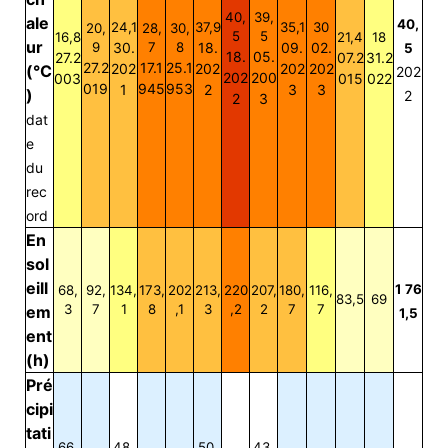
40,
39,
ale
40,
24,1
37,9
35,1
30
20,
28,
30,
5
5
16,8
21,4
18
ur
9
30.
7
8
18.
09.
02.
5
18.
05.
27.2
07.2
31.2
27.2
17.1
25.1
202
202
202
202
(°C
202
202
200
003
015
022
019
945
953
1
2
3
3
)
2
2
3
dat
e
du
rec
ord
En
sol
eill
1 76
68,
92,
134,
173,
202
213,
220
207,
180,
116,
83,5
69
3
7
1
8
,1
3
,2
2
7
7
em
1,5
ent
(h)
Pré
cipi
tati
66,
48,
50,
43,