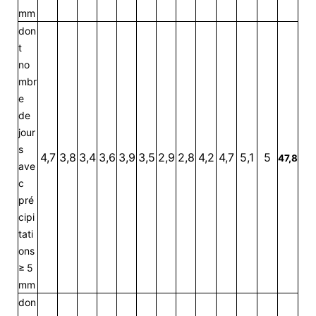
mm
don
t
no
mbr
e
de
jour
s
4,7
3,8
3,4
3,6
3,9
3,5
2,9
2,8
4,2
4,7
5,1
5
47,8
ave
c
pré
cipi
tati
ons
≥ 5
mm
don