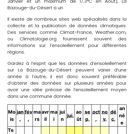
Janvier et un maximum de 17.3°C en Août), La
Bazouge-du-Désert a un
Il existe de nombreux sites web spécialisés dans la
collecte et la publication de données climatiques.
Des services comme Climat-France, Weather.com,
ou Climatologie.org fournissent souvent des
informations sur l’ensoleillement pour différentes
régions.
Gardez à l’esprit que les données d’ensoleillement
sur La Bazouge-du-Désert peuvent varier d’une
année à l’autre, il est donc souvent préférable
d’obtenir des données sur plusieurs années pour
avoir une idée précise de l’ensoleillement moyen
dans une commune donnée.
an
Mo
jan
fév
ma
avr
ma
jui
ao
se
oct
no
dé
jui.
né
is
.
.
rs
il
i
n
ût
p.
.
v.
c.
e
Te