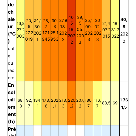
de
ch
40,
39,
ale
40,
24,1
37,9
35,1
30
20,
28,
30,
5
5
16,8
21,4
18
ur
9
30.
7
8
18.
09.
02.
5
18.
05.
27.2
07.2
31.2
27.2
17.1
25.1
202
202
202
202
(°C
202
202
200
003
015
022
019
945
953
1
2
3
3
)
2
2
3
dat
e
du
rec
ord
En
sol
eill
1 76
68,
92,
134,
173,
202
213,
220
207,
180,
116,
83,5
69
3
7
1
8
,1
3
,2
2
7
7
em
1,5
ent
(h)
Pré