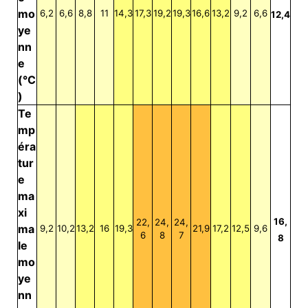
mo
6,2
6,6
8,8
11
14,3
17,3
19,2
19,3
16,6
13,2
9,2
6,6
12,4
ye
nn
e
(°C
)
Te
mp
éra
tur
e
ma
xi
16,
22,
24,
24,
ma
9,2
10,2
13,2
16
19,3
21,9
17,2
12,5
9,6
6
8
7
8
le
mo
ye
nn