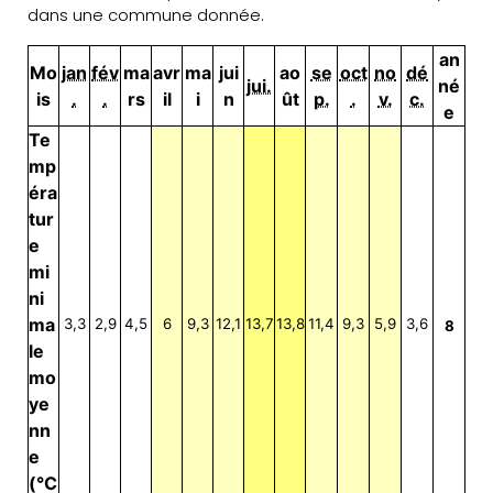
dans une commune donnée.
an
Mo
jan
fév
ma
avr
ma
jui
ao
se
oct
no
dé
jui.
né
is
.
.
rs
il
i
n
ût
p.
.
v.
c.
e
Te
mp
éra
tur
e
mi
ni
ma
3,3
2,9
4,5
6
9,3
12,1
13,7
13,8
11,4
9,3
5,9
3,6
8
le
mo
ye
nn
e
(°C