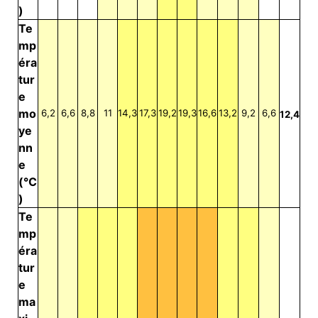
)
Te
mp
éra
tur
e
mo
6,2
6,6
8,8
11
14,3
17,3
19,2
19,3
16,6
13,2
9,2
6,6
12,4
ye
nn
e
(°C
)
Te
mp
éra
tur
e
ma