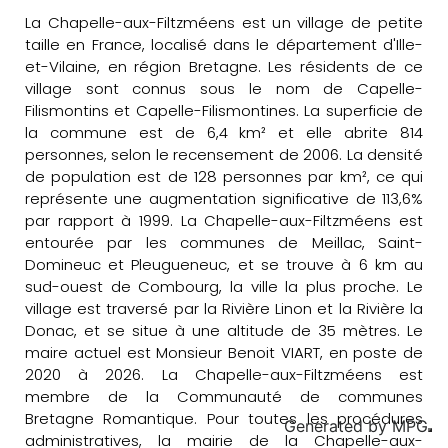
La Chapelle-aux-Filtzméens est un village de petite
taille en France, localisé dans le département d'Ille-
et-Vilaine, en région Bretagne. Les résidents de ce
village sont connus sous le nom de Capelle-
Filismontins et Capelle-Filismontines. La superficie de
la commune est de 6,4 km² et elle abrite 814
personnes, selon le recensement de 2006. La densité
de population est de 128 personnes par km², ce qui
représente une augmentation significative de 113,6%
par rapport à 1999. La Chapelle-aux-Filtzméens est
entourée par les communes de Meillac, Saint-
Domineuc et Pleugueneuc, et se trouve à 6 km au
sud-ouest de Combourg, la ville la plus proche. Le
village est traversé par la Rivière Linon et la Rivière la
Donac, et se situe à une altitude de 35 mètres. Le
maire actuel est Monsieur Benoit VIART, en poste de
2020 à 2026. La Chapelle-aux-Filtzméens est
membre de la Communauté de communes
Bretagne Romantique. Pour toutes les procédures
Generated by
MPG
administratives, la mairie de la Chapelle-aux-