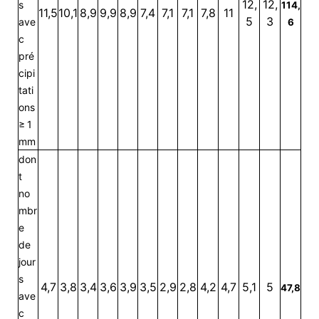
12,
12,
s
114,
11,5
10,1
8,9
9,9
8,9
7,4
7,1
7,1
7,8
11
5
3
ave
6
c
pré
cipi
tati
ons
≥ 1
mm
don
t
no
mbr
e
de
jour
s
4,7
3,8
3,4
3,6
3,9
3,5
2,9
2,8
4,2
4,7
5,1
5
47,8
ave
c