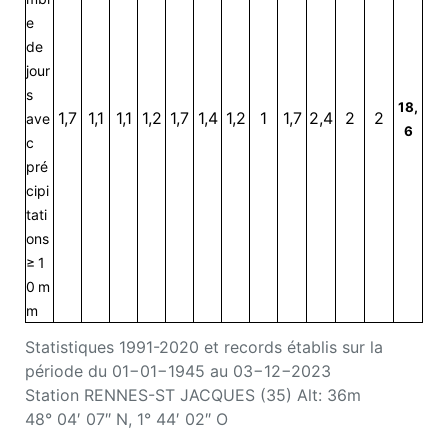
e
de
jour
s
18,
1,7
1,1
1,1
1,2
1,7
1,4
1,2
1
1,7
2,4
2
2
ave
6
c
pré
cipi
tati
ons
≥ 1
0 m
m
Statistiques 1991-2020 et records établis sur la
période du 01−01−1945 au 03−12−2023
Station RENNES-ST JACQUES (35) Alt: 36m
48° 04′ 07″ N, 1° 44′ 02″ O