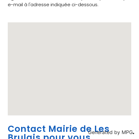
e-mail à l'adresse indiquée ci-dessous.
Contact Mairie de Les
Generated by
MPG
Brulais pour vous