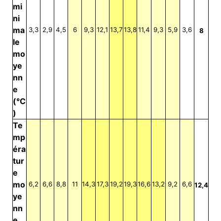
mi
ni
ma
3,3
2,9
4,5
6
9,3
12,1
13,7
13,8
11,4
9,3
5,9
3,6
8
le
mo
ye
nn
e
(°C
)
Te
mp
éra
tur
e
mo
6,2
6,6
8,8
11
14,3
17,3
19,2
19,3
16,6
13,2
9,2
6,6
12,4
ye
nn
e