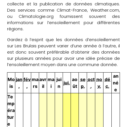
collecte et la publication de données climatiques.
Des services comme Climat-France, Weather.com,
ou Climatologie.org fournissent souvent des
informations sur l’ensoleillement pour différentes
régions.
Gardez à l’esprit que les données d’ensoleillement
sur Les Brulais peuvent varier d’une année à l’autre, il
est donc souvent préférable d’obtenir des données
sur plusieurs années pour avoir une idée précise de
l’ensoleillement moyen dans une commune donnée.
an
Mo
jan
fév
ma
avr
ma
jui
ao
se
oct
no
dé
jui.
né
is
.
.
rs
il
i
n
ût
p.
.
v.
c.
e
Te
mp
éra
tur
e