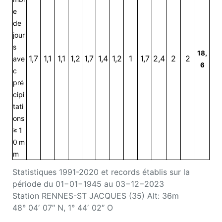
e
de
jour
s
18,
1,7
1,1
1,1
1,2
1,7
1,4
1,2
1
1,7
2,4
2
2
ave
6
c
pré
cipi
tati
ons
≥ 1
0 m
m
Statistiques 1991-2020 et records établis sur la
période du 01−01−1945 au 03−12−2023
Station RENNES-ST JACQUES (35) Alt: 36m
48° 04′ 07″ N, 1° 44′ 02″ O