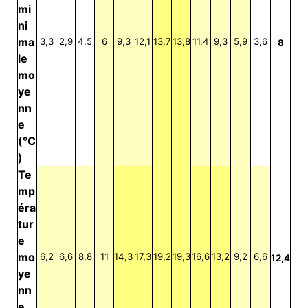
mi
ni
ma
3,3
2,9
4,5
6
9,3
12,1
13,7
13,8
11,4
9,3
5,9
3,6
8
le
mo
ye
nn
e
(°C
)
Te
mp
éra
tur
e
mo
6,2
6,6
8,8
11
14,3
17,3
19,2
19,3
16,6
13,2
9,2
6,6
12,4
ye
nn
e