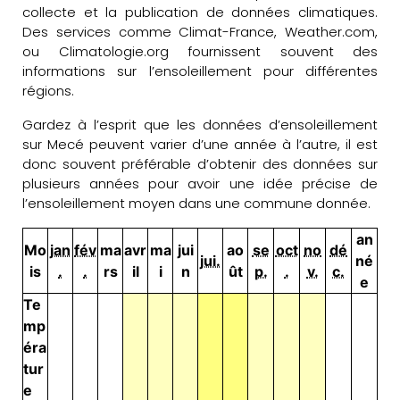
collecte et la publication de données climatiques.
Des services comme Climat-France, Weather.com,
ou Climatologie.org fournissent souvent des
informations sur l’ensoleillement pour différentes
régions.
Gardez à l’esprit que les données d’ensoleillement
sur Mecé peuvent varier d’une année à l’autre, il est
donc souvent préférable d’obtenir des données sur
plusieurs années pour avoir une idée précise de
l’ensoleillement moyen dans une commune donnée.
an
Mo
jan
fév
ma
avr
ma
jui
ao
se
oct
no
dé
jui.
né
is
.
.
rs
il
i
n
ût
p.
.
v.
c.
e
Te
mp
éra
tur
e