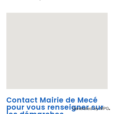
Contact Mairie de Mecé
pour vous renseigner sur
Generated by
MPG