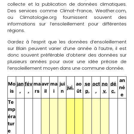
collecte et la publication de données climatiques.
Des services comme Climat-France, Weather.com,
ou Climatologie.org fournissent souvent des
informations sur l’ensoleillement pour différentes
régions.
Gardez à l’esprit que les données d’ensoleillement
sur Blain peuvent varier d’une année à l’autre, il est
donc souvent préférable d’obtenir des données sur
plusieurs années pour avoir une idée précise de
l’ensoleillement moyen dans une commune donnée.
an
Mo
jan
fév
ma
avr
ma
jui
ao
se
oct
no
dé
jui.
né
is
.
.
rs
il
i
n
ût
p.
.
v.
c.
e
Te
mp
éra
tur
e