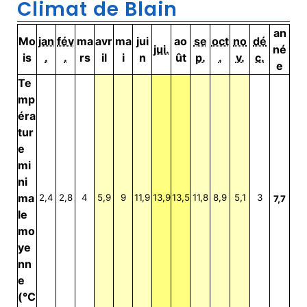
Climat de Blain
an
Mo
jan
fév
ma
avr
ma
jui
ao
se
oct
no
dé
jui.
né
is
.
.
rs
il
i
n
ût
p.
.
v.
c.
e
Te
mp
éra
tur
e
mi
ni
ma
2,4
2,8
4
5,9
9
11,9
13,9
13,5
11,8
8,9
5,1
3
7,7
le
mo
ye
nn
e
(°C