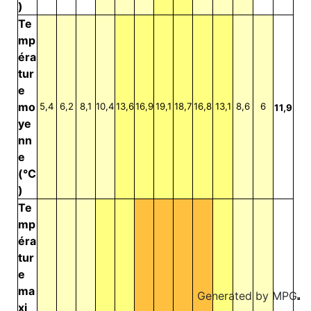
)
Te
mp
éra
tur
e
mo
5,4
6,2
8,1
10,4
13,6
16,9
19,1
18,7
16,8
13,1
8,6
6
11,9
ye
nn
e
(°C
)
Te
mp
éra
tur
e
ma
Generated by
MPG
xi