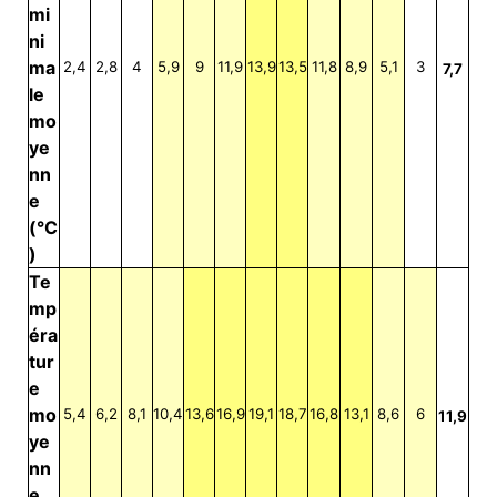
mi
ni
ma
2,4
2,8
4
5,9
9
11,9
13,9
13,5
11,8
8,9
5,1
3
7,7
le
mo
ye
nn
e
(°C
)
Te
mp
éra
tur
e
mo
5,4
6,2
8,1
10,4
13,6
16,9
19,1
18,7
16,8
13,1
8,6
6
11,9
ye
nn
e