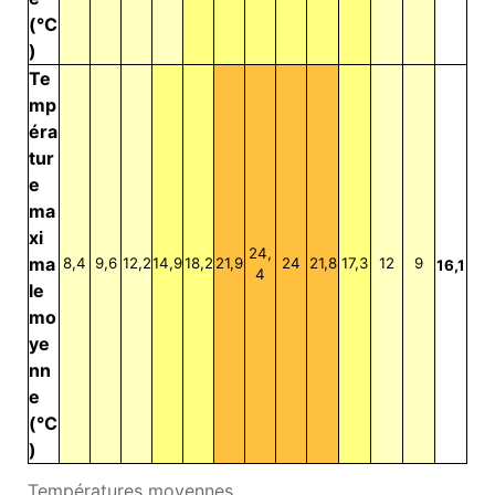
(°C
)
Te
mp
éra
tur
e
ma
xi
24,
ma
8,4
9,6
12,2
14,9
18,2
21,9
24
21,8
17,3
12
9
16,1
4
le
mo
ye
nn
e
(°C
)
Températures moyennes