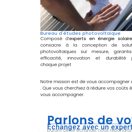
Bureau d'études photovoltaique
Composé d’
experts en énergie solair
consacre à la conception de solut
photovoltaïques sur mesure, garantis
efficacité, innovation et durabilité 
chaque projet
Notre mission est de vous accompagner 
. Que vous cherchiez à réduire vos coûts 
vous accompagner.
Parlons de vo
Échangez avec un expert
Durant cette échange, nous répondrons 