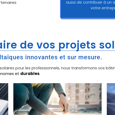
aussi de contribuer à un 
artenaires
votre entre
ire de vos projets so
ltaïques innovantes et sur mesure.
x solaires pour les professionnels, nous transformons vos b
tonomes et
durables
.