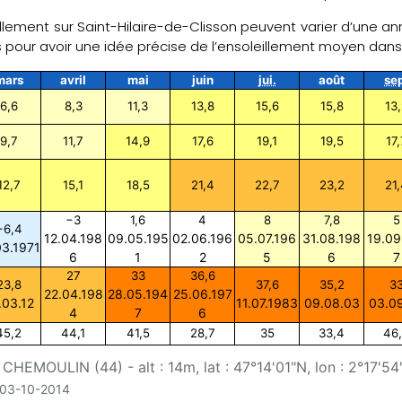
llement sur Saint-Hilaire-de-Clisson peuvent varier d’une ann
s pour avoir une idée précise de l’ensoleillement moyen d
mars
avril
mai
juin
jui.
août
se
6,6
8,3
11,3
13,8
15,6
15,8
13,
9,7
11,7
14,9
17,6
19,1
19,5
17,
12,7
15,1
18,5
21,4
22,7
23,2
21,
−3
1,6
4
8
7,8
5
−6,4
12.04.198
09.05.195
02.06.196
05.07.196
31.08.198
19.09
03.1971
6
1
2
5
6
7
27
33
36,6
23,8
37,6
35,2
3
22.04.198
28.05.194
25.06.197
.03.12
11.07.1983
09.08.03
03.0
4
7
6
45,2
44,1
41,5
28,7
35
33,4
46
CHEMOULIN (44) - alt : 14m, lat : 47°14'01"N, lon : 2°17'54
u 03-10-2014