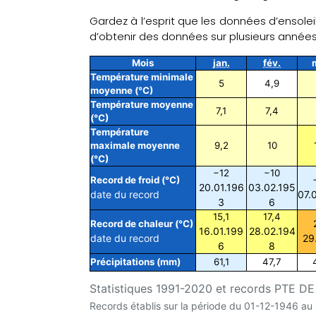
Gardez à l’esprit que les données d’ensolei
d’obtenir des données sur plusieurs année
Mois
jan.
fév.
Température minimale
5
4,9
moyenne (°C)
Température moyenne
7,1
7,4
(°C)
Température
maximale moyenne
9,2
10
(°C)
−12
−10
Record de froid (°C)
20.01.196
03.02.195
date du record
07.
3
6
15,1
17,4
Record de chaleur (°C)
16.01.199
28.02.194
date du record
29
6
8
Précipitations (mm)
61,1
47,7
Statistiques 1991-2020 et records PTE DE 
Records établis sur la période du 01-12-1946 a