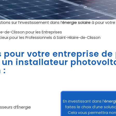
ions sur l’investissement dans l’
énergie solaire
à pour votr
re-de-Clisson pour les Entreprises
cieux pour les Professionnels à Saint-Hilaire-de-Clisson
ns pour votre entreprise de
à un installateur photovol
 :
En investissant dans l’
énergi
faites le choix d’une solu
sseurs d’Énergie
Cela vous permettra non