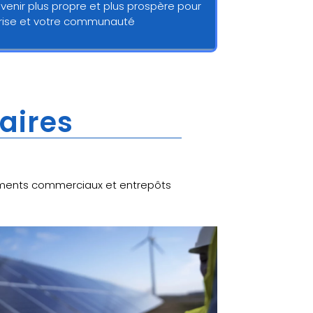
avenir plus propre et plus prospère pour
prise et votre communauté
laires
âtiments commerciaux et entrepôts