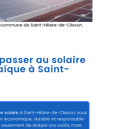
e
commune de Saint-Hilaire-de-Clisson.
 passer au solaire
taïque à Saint-
e solaire
à Saint-Hilaire-de-Clisson, vous
tion économique, durable et responsable.
 seulement de réduire vos coûts, mais