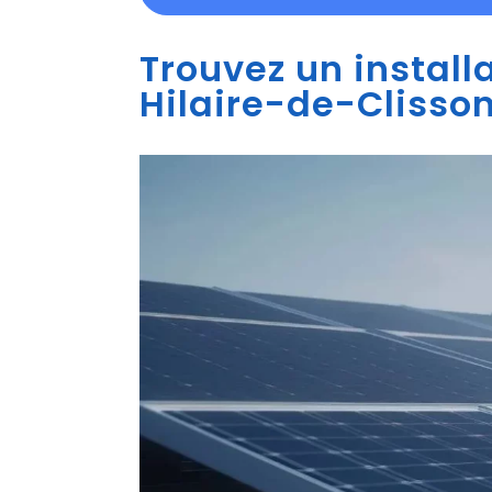
Trouvez un install
Hilaire-de-Clisson