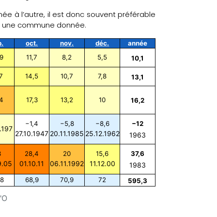
ée à l’autre, il est donc souvent préférable
ans une commune donnée.
p.
oct.
nov.
déc.
année
9
11,7
8,2
5,5
10,1
7
14,5
10,7
7,8
13,1
4
17,3
13,2
10
16,2
−1,4
−5,8
−8,6
−12
.197
27.10.1947
20.11.1985
25.12.1962
1963
3
28,4
20
15,6
37,6
9.05
01.10.11
06.11.1992
11.12.00
1983
,8
68,9
70,9
72
595,3
"O