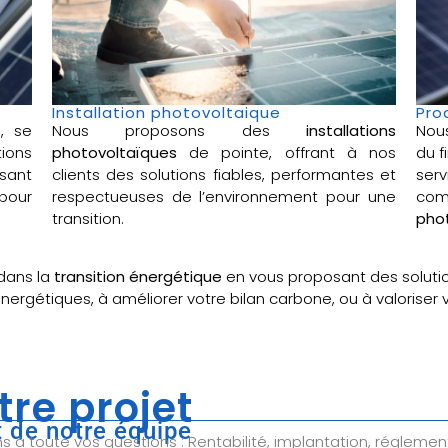
Installation photovoltaique
Pro
e
, se
Nous proposons des
installations
Nou
ions
photovoltaïques
de pointe, offrant à nos
du f
sant
clients des solutions fiables, performantes et
ser
pour
respectueuses de l’environnement pour une
com
transition.
phot
dans la
transition énergétique
en vous proposant des soluti
énergétiques, à améliorer votre bilan carbone, ou à valoriser
tre projet
 de notre équipe
à toute vos questions : Rentabilité, implantation, réglemen