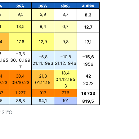
p.
oct.
nov.
déc.
année
8
9,5
5,9
3,7
8,3
1
13,5
9,4
6,7
12,7
,4
17,6
12,9
9,8
17,1
8
−3,3
−6,8
−10,8
−15,6
.195
30.10.199
21.11.1993
21.12.1946
1956
7
18,4
,4
30,4
21,8
42
04.12.195
9.23
09.10.23
01.11.15
2022
3
87
1 227
913
776
18 733
,5
88,8
94,1
101
819,5
6'31"O