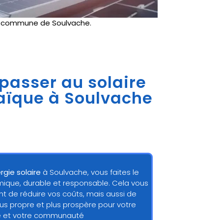
e
commune de Soulvache.
 passer au solaire
taïque à Soulvache
rgie solaire
à Soulvache, vous faites le
mique, durable et responsable. Cela vous
 de réduire vos coûts, mais aussi de
lus propre et plus prospère pour votre
e et votre communauté