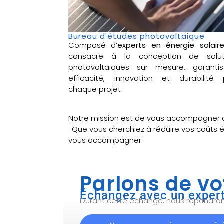
Bureau d'études photovoltaique
Composé d’
experts en énergie solair
consacre à la conception de solut
photovoltaïques sur mesure, garantis
efficacité, innovation et durabilité 
chaque projet
Notre mission est de vous accompagner 
. Que vous cherchiez à réduire vos coûts 
vous accompagner.
Parlons de vo
Échangez avec un expert
Durant cette échange, nous répondrons 