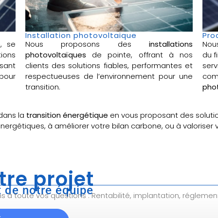
Installation photovoltaique
Pro
e
, se
Nous proposons des
installations
Nou
ions
photovoltaïques
de pointe, offrant à nos
du f
sant
clients des solutions fiables, performantes et
ser
pour
respectueuses de l’environnement pour une
com
transition.
phot
dans la
transition énergétique
en vous proposant des soluti
énergétiques, à améliorer votre bilan carbone, ou à valoriser
tre projet
 de notre équipe
à toute vos questions : Rentabilité, implantation, réglemen