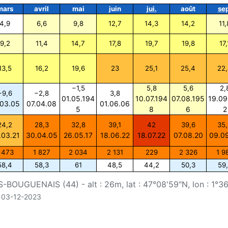
mars
avril
mai
juin
jui.
août
se
4,9
6,6
9,8
12,7
14,3
14,2
11,
9,2
11,4
14,7
17,8
19,7
19,8
17,
13,5
16,2
19,6
23
25,1
25,4
22
−1,5
5,8
5,6
2,
−9,6
−2,8
3,8
01.05.194
10.07.194
07.08.195
19.09
.03.05
07.04.08
01.06.06
5
8
6
2
24,2
28,3
32,8
39,1
42
39,6
35
.03.21
30.04.05
26.05.17
18.06.22
18.07.22
07.08.20
09.0
 473
1 827
2 034
2 131
229
2 326
1 9
58,4
58,3
61
48,5
44,2
50,3
59
-BOUGUENAIS (44) - alt : 26m, lat : 47°08'59"N, lon : 1°3
u 03-12-2023