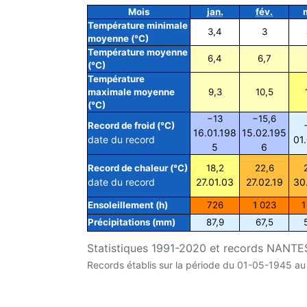
Mois
jan.
fév.
Température minimale
3,4
3
moyenne (°C)
Température moyenne
6,4
6,7
(°C)
Température
maximale moyenne
9,3
10,5
(°C)
−13
−15,6
Record de froid (°C)
16.01.198
15.02.195
date du record
01
5
6
Record de chaleur (°C)
18,2
22,6
date du record
27.01.03
27.02.19
30
Ensoleillement (h)
726
1 023
1
Précipitations (mm)
87,9
67,5
Statistiques 1991-2020 et records NANTES
Records établis sur la période du 01-05-1945 a