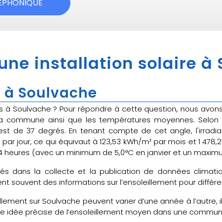
LÉPHONIQUE
 une installation solaire à
 à Soulvache
ires à Soulvache ? Pour répondre à cette question, nous avo
la commune ainsi que les températures moyennes. Selon les 
re est de 37 degrés. En tenant compte de cet angle, l'irrad
 par jour, ce qui équivaut à 123,53 kWh/m² par mois et 1 47
 24 heures (avec un minimum de 5,0°C en janvier et un maxi
sés dans la collecte et la publication de données clima
t souvent des informations sur l’ensoleillement pour différe
llement sur Soulvache peuvent varier d’une année à l’autre, 
une idée précise de l’ensoleillement moyen dans une commu