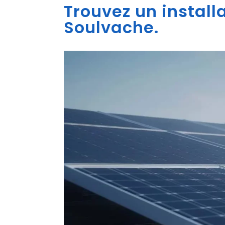
Trouvez un install
Soulvache.