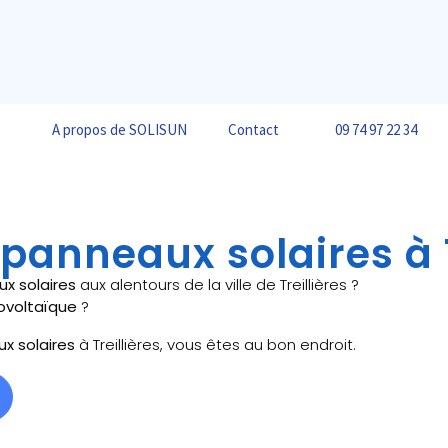
A propos de SOLISUN
Contact
09 74 97 22 34
 panneaux solaires à T
ux solaires
aux alentours de la ville de Treillières ?
ovoltaïque
?
ux solaires
à Treillières, vous êtes au bon endroit.