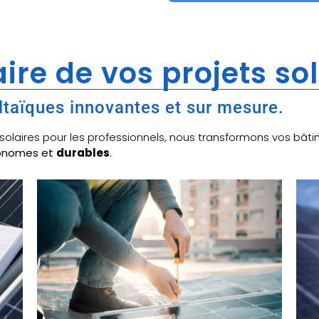
ire de vos projets so
ltaïques innovantes et sur mesure.
x solaires pour les professionnels, nous transformons vos b
tonomes et
durables
.