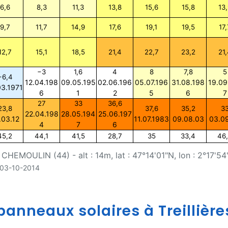
6,6
8,3
11,3
13,8
15,6
15,8
13,
9,7
11,7
14,9
17,6
19,1
19,5
17,
12,7
15,1
18,5
21,4
22,7
23,2
21,
−3
1,6
4
8
7,8
5
−6,4
12.04.198
09.05.195
02.06.196
05.07.196
31.08.198
19.09
03.1971
6
1
2
5
6
7
27
33
36,6
23,8
37,6
35,2
3
22.04.198
28.05.194
25.06.197
.03.12
11.07.1983
09.08.03
03.0
4
7
6
45,2
44,1
41,5
28,7
35
33,4
46
CHEMOULIN (44) - alt : 14m, lat : 47°14'01"N, lon : 2°17'54
u 03-10-2014
anneaux solaires à Treillières