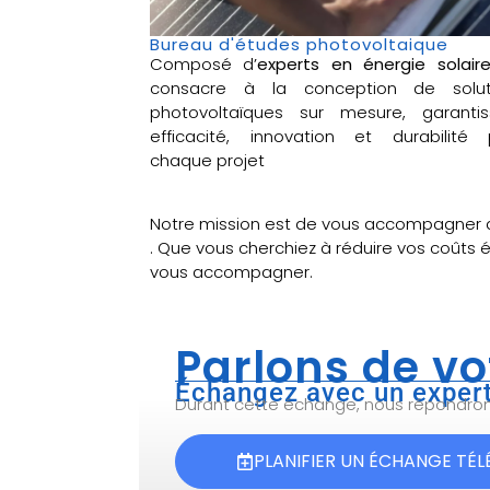
Bureau d'études photovoltaique
Composé d’
experts en énergie solair
consacre à la conception de solut
photovoltaïques sur mesure, garantis
efficacité, innovation et durabilité 
chaque projet
Notre mission est de vous accompagner 
. Que vous cherchiez à réduire vos coûts 
vous accompagner.
Parlons de vo
Échangez avec un expert
Durant cette échange, nous répondrons 
PLANIFIER UN ÉCHANGE TÉ