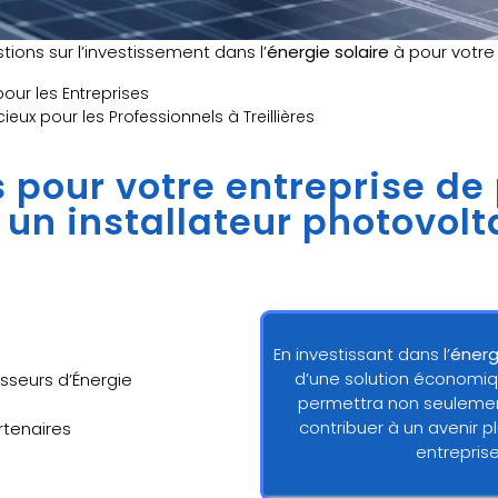
ions sur l’investissement dans l’
énergie solaire
à pour votr
 pour les Entreprises
ieux pour les Professionnels à Treillières
ns pour votre entreprise de
 un installateur photovolta
En investissant dans l’
énerg
d’une solution économiq
sseurs d’Énergie
permettra non seulement
contribuer à un avenir p
artenaires
entrepris