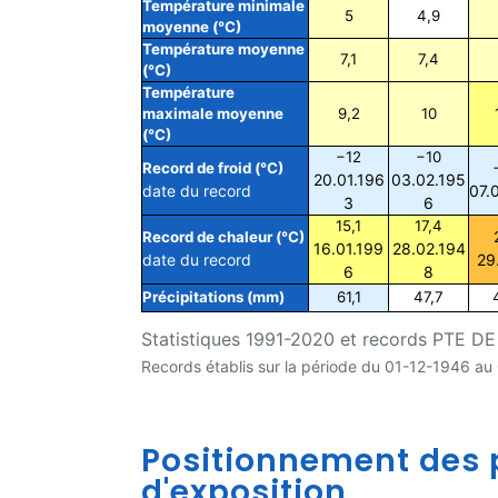
Température minimale
5
4,9
moyenne (°C)
Température moyenne
7,1
7,4
(°C)
Température
maximale moyenne
9,2
10
(°C)
−12
−10
Record de froid (°C)
20.01.196
03.02.195
date du record
07.
3
6
15,1
17,4
Record de chaleur (°C)
16.01.199
28.02.194
date du record
29
6
8
Précipitations (mm)
61,1
47,7
Statistiques 1991-2020 et records PTE DE 
Records établis sur la période du 01-12-1946 a
Positionnement des p
d'exposition