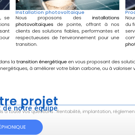
Installation photovoltaique
Pro
e
, se
Nous proposons des
installations
Nou
ions
photovoltaïques
de pointe, offrant à nos
du f
sant
clients des solutions fiables, performantes et
ser
pour
respectueuses de l’environnement pour une
com
transition.
phot
dans la
transition énergétique
en vous proposant des soluti
énergétiques, à améliorer votre bilan carbone, ou à valoriser
tre projet
 de notre équipe
à toute vos questions : Rentabilité, implantation, réglemen
LÉPHONIQUE