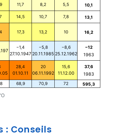
9
11,7
8,2
5,5
10,1
7
14,5
10,7
7,8
13,1
4
17,3
13,2
10
16,2
−1,4
−5,8
−8,6
−12
.197
27.10.1947
20.11.1985
25.12.1962
1963
3
28,4
20
15,6
37,6
9.05
01.10.11
06.11.1992
11.12.00
1983
,8
68,9
70,9
72
595,3
"O
 : Conseils