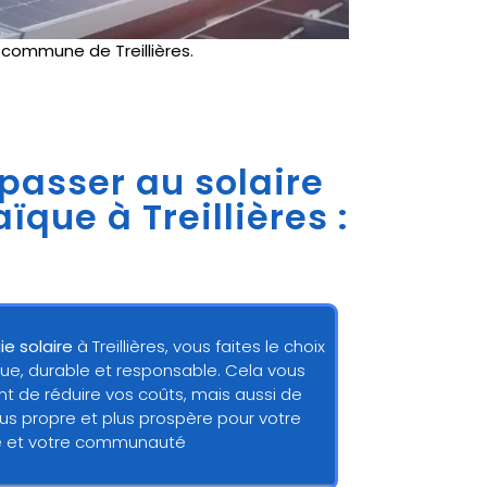
e
commune de Treillières.
 passer au solaire
ïque à Treillières :
ie solaire
à Treillières, vous faites le choix
ue, durable et responsable. Cela vous
 de réduire vos coûts, mais aussi de
lus propre et plus prospère pour votre
e et votre communauté