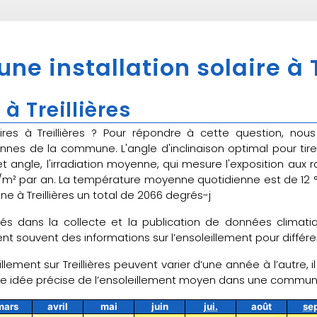
une installation solaire à T
à Treillières
laires à Treillières ? Pour répondre à cette question, no
nnes de la commune. L'angle d'inclinaison optimal pour tir
angle, l'irradiation moyenne, qui mesure l'exposition aux ray
h/m² par an. La température moyenne quotidienne est de 12 
ne à Treillières un total de 2066 degrés-j
sés dans la collecte et la publication de données clima
t souvent des informations sur l’ensoleillement pour différe
llement sur Treillières peuvent varier d’une année à l’autre, 
une idée précise de l’ensoleillement moyen dans une commu
mars
avril
mai
juin
jui.
août
se