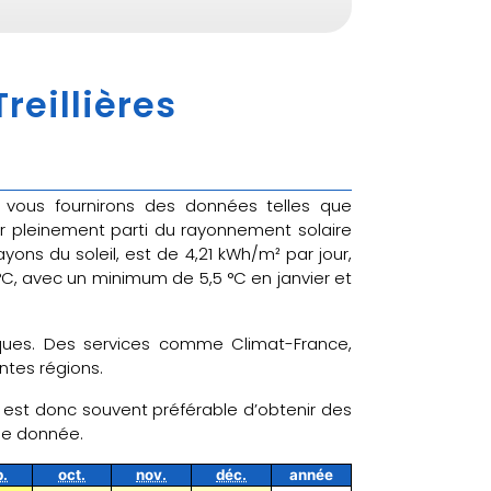
reillières
us vous fournirons des données telles que
er pleinement parti du rayonnement solaire
ons du soleil, est de 4,21 kWh/m² par jour,
°C, avec un minimum de 5,5 °C en janvier et
tiques. Des services comme Climat-France,
ntes régions.
il est donc souvent préférable d’obtenir des
ne donnée.
p.
oct.
nov.
déc.
année