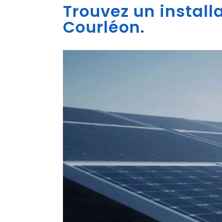
Trouvez un install
Courléon.