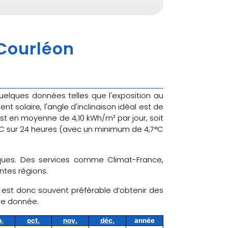
 Courléon
quelques données telles que l'exposition au
 solaire, l'angle d'inclinaison idéal est de
 est en moyenne de 4,10 kWh/m² par jour, soit
°C sur 24 heures (avec un minimum de 4,7°C
tiques. Des services comme Climat-France,
ntes régions.
l est donc souvent préférable d’obtenir des
ne donnée.
p.
oct.
nov.
déc.
année