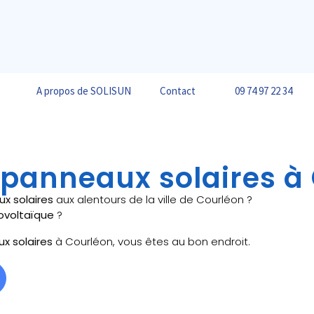
A propos de SOLISUN
Contact
09 74 97 22 34
e panneaux solaires à
ux solaires
aux alentours de la ville de Courléon ?
ovoltaïque
?
ux solaires
à Courléon, vous êtes au bon endroit.