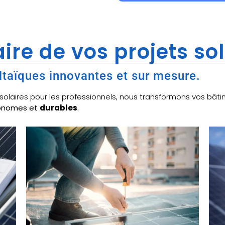
ire de vos projets so
ltaïques innovantes et sur mesure.
x solaires pour les professionnels, nous transformons vos b
tonomes et
durables
.