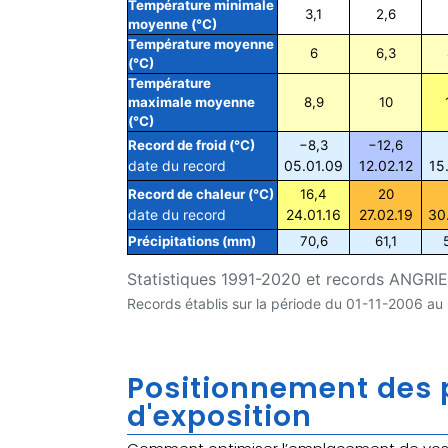
Température minimale
3,1
2,6
moyenne (°C)
Température moyenne
6
6,3
(°C)
Température
maximale moyenne
8,9
10
(°C)
Record de froid (°C)
−8,3
−12,6
date du record
05.01.09
12.02.12
15
Record de chaleur (°C)
16,4
20
date du record
24.01.16
27.02.19
30
Précipitations (mm)
70,6
61,1
Statistiques 1991-2020 et records ANGRIE (
Records établis sur la période du 01-11-2006 a
Positionnement des p
d'exposition