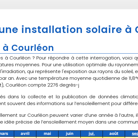
 une installation solaire à
 à Courléon
ires à Courléon ? Pour répondre à cette interrogation, voici 
tures moyennes. Pour une utilisation optimale du rayonnement
irradiation, qui représente l'exposition aux rayons du soleil,
 par an. Avec une température moyenne quotidienne de 11,8
let), Courléon compte 2276 degrés-j
sés dans la collecte et la publication de données clima
t souvent des informations sur l’ensoleillement pour différe
illement sur Courléon peuvent varier d’une année à l’autre, i
une idée précise de l’ensoleillement moyen dans une commu
mars
avril
mai
juin
jui.
août
se