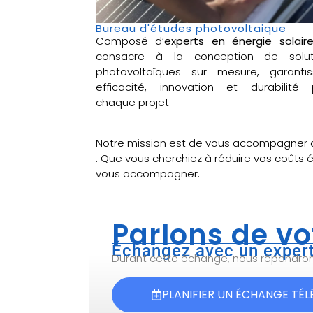
Bureau d'études photovoltaique
Composé d’
experts en énergie solair
consacre à la conception de solut
photovoltaïques sur mesure, garantis
efficacité, innovation et durabilité 
chaque projet
Notre mission est de vous accompagner 
. Que vous cherchiez à réduire vos coûts 
vous accompagner.
Parlons de vo
Échangez avec un expert
Durant cette échange, nous répondrons 
PLANIFIER UN ÉCHANGE TÉ