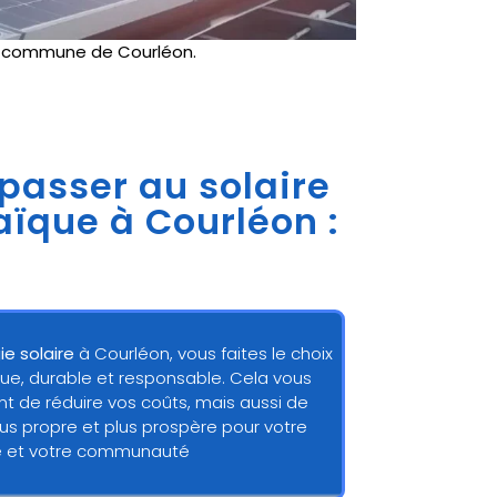
e
commune de Courléon.
 passer au solaire
aïque à Courléon :
ie solaire
à Courléon, vous faites le choix
ue, durable et responsable. Cela vous
 de réduire vos coûts, mais aussi de
lus propre et plus prospère pour votre
e et votre communauté