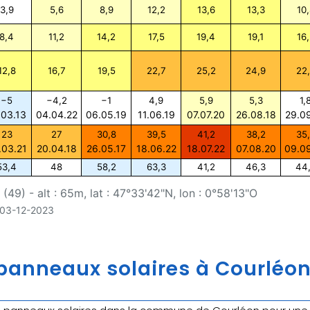
3,9
5,6
8,9
12,2
13,6
13,3
10,
8,4
11,2
14,2
17,5
19,4
19,1
16,
12,8
16,7
19,5
22,7
25,2
24,9
22
−5
−4,2
−1
4,9
5,9
5,3
1,
.03.13
04.04.22
06.05.19
11.06.19
07.07.20
26.08.18
29.0
23
27
30,8
39,5
41,2
38,2
35
.03.21
20.04.18
26.05.17
18.06.22
18.07.22
07.08.20
09.0
53,4
48
58,2
63,3
41,2
46,3
44
49) - alt : 65m, lat : 47°33'42"N, lon : 0°58'13"O
u 03-12-2023
anneaux solaires à Courléon 