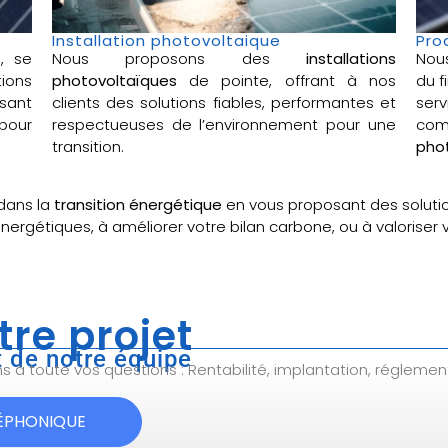
Installation photovoltaique
Pro
e
, se
Nous proposons des
installations
Nou
ions
photovoltaïques
de pointe, offrant à nos
du f
sant
clients des solutions fiables, performantes et
ser
pour
respectueuses de l’environnement pour une
com
transition.
phot
dans la
transition énergétique
en vous proposant des soluti
énergétiques, à améliorer votre bilan carbone, ou à valoriser
tre projet
 de notre équipe
à toute vos questions : Rentabilité, implantation, réglemen
LÉPHONIQUE