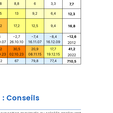
8
8,8
6
3,3
7,7
5
13
9,2
6,4
12,3
,2
17,2
12,5
9,4
16,8
8
−2,7
−7,4
−8,4
−12,6
9.07
26.10.10
16.11.07
16.12.09
2012
,2
30,5
20,9
17,7
41,2
9.23
02.10.23
08.11.15
19.12.15
2022
,2
67
79,8
77,4
710,5
: Conseils