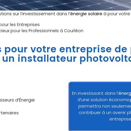
ions sur l’investissement dans l’
énergie solaire
à pour votr
our les Entreprises
icieux pour les Professionnels à Courléon
ns pour votre entreprise de
à un installateur photovolt
En investissant dans l’
énerg
d’une solution économiq
sseurs d’Énergie
permettra non seulement
contribuer à un avenir p
artenaires
entrepris