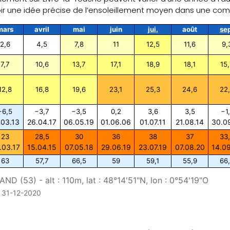
oir une idée précise de l’ensoleillement moyen dans une c
mars
avril
mai
juin
jui.
août
se
2,6
4,5
7,8
11
12,5
11,6
9,
7,7
10,6
13,7
17,1
18,9
18,1
15,
12,8
16,8
19,6
23,1
25,3
24,6
22
−6,5
−3,7
−3,5
0,2
3,6
3,5
−1,
.03.13
26.04.17
06.05.19
01.06.06
01.07.11
21.08.14
30.0
23
28,5
30
36
38
37
33
.03.17
15.04.15
07.05.18
29.06.19
23.07.19
07.08.20
14.0
63
57,7
66,5
59
59,1
55,9
66
D (53) - alt : 110m, lat : 48°14'51"N, lon : 0°54'19"O
u 31-12-2020