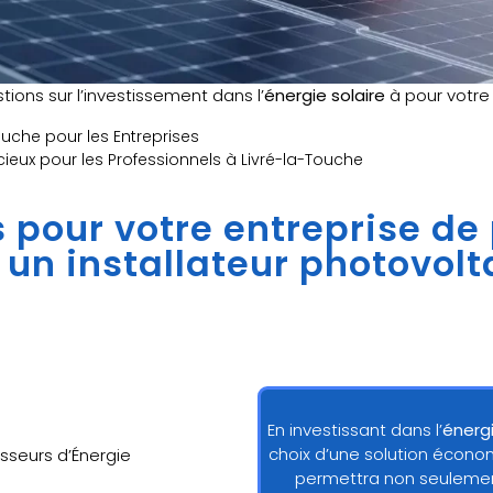
ions sur l’investissement dans l’
énergie solaire
à pour votr
ouche pour les Entreprises
icieux pour les Professionnels à Livré-la-Touche
ns pour votre entreprise de
à un installateur photovolt
En investissant dans l’
énergi
choix d’une solution écono
sseurs d’Énergie
permettra non seulement