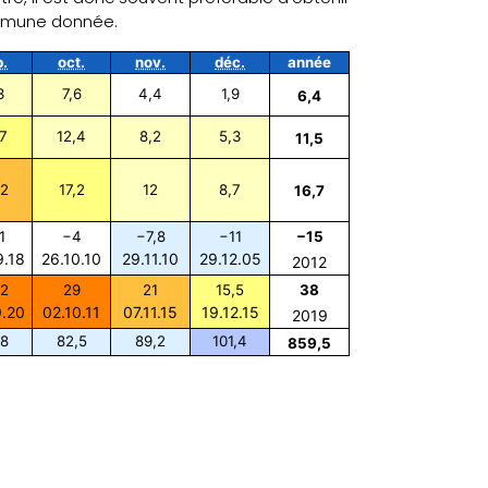
ommune donnée.
p.
oct.
nov.
déc.
année
3
7,6
4,4
1,9
6,4
7
12,4
8,2
5,3
11,5
,2
17,2
12
8,7
16,7
1
−4
−7,8
−11
−15
9.18
26.10.10
29.11.10
29.12.05
2012
,2
29
21
15,5
38
9.20
02.10.11
07.11.15
19.12.15
2019
,8
82,5
89,2
101,4
859,5