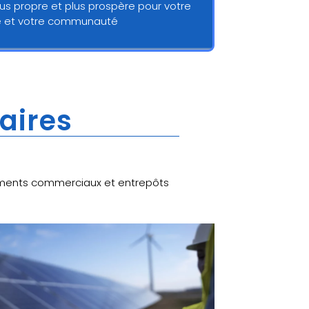
lus propre et plus prospère pour votre
e et votre communauté
laires
âtiments commerciaux et entrepôts