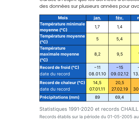
des données sur plusieurs années pour av
Mois
jan.
fév.
Température minimale
1,7
1,4
moyenne (°C)
Température moyenne
5
5,4
(°C)
Température
maximale moyenne
8,2
9,5
(°C)
Record de froid (°C)
−11
−15
date du record
08.01.10
09.02.12
13
Record de chaleur (°C)
14,5
20,5
date du record
07.01.11
27.02.19
30
Précipitations (mm)
89
69,4
Statistiques 1991-2020 et records CHAILLAN
Records établis sur la période du 01-05-2005 a