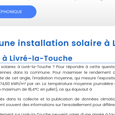
LÉPHONIQUE
 une installation solaire à
 à Livré-la-Touche
ux solaires à Livré-la-Touche ? Pour répondre à cette ques
yennes dans la commune. Pour maximiser le rendement des 
 de cet angle, l'irradiation moyenne, qui mesure l'expositi
1 474,60 kWh/m² par an. La température moyenne journalière 
maximum de 18,4°C en juillet), ce qui équivaut à
sés dans la collecte et la publication de données clima
t souvent des informations sur l’ensoleillement pour différe
llement sur Livré-la-Touche peuvent varier d’une année à l’aut