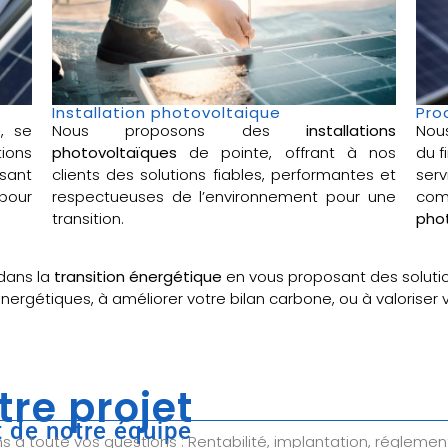
Installation photovoltaique
Pro
e
, se
Nous proposons des
installations
Nou
ions
photovoltaïques
de pointe, offrant à nos
du f
sant
clients des solutions fiables, performantes et
ser
pour
respectueuses de l’environnement pour une
com
transition.
phot
dans la
transition énergétique
en vous proposant des soluti
énergétiques, à améliorer votre bilan carbone, ou à valoriser
tre projet
 de notre équipe
à toute vos questions : Rentabilité, implantation, réglemen