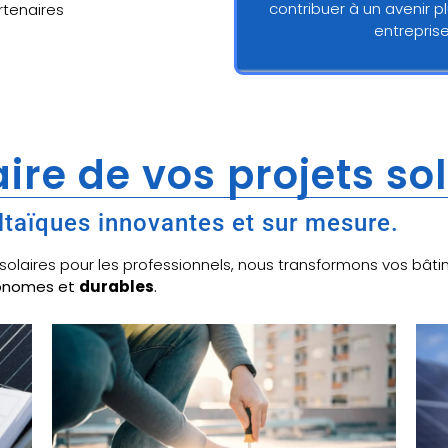
contribuer à un avenir p
artenaires
entrepris
ire de vos projets so
ltaïques innovantes et sur mesure.
x solaires pour les professionnels, nous transformons vos b
tonomes et
durables
.