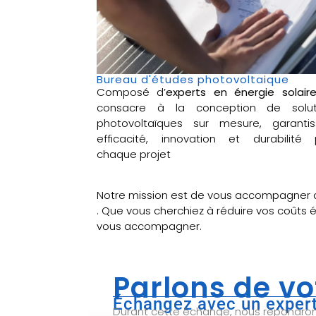
Bureau d'études photovoltaique
Composé d’
experts en énergie solair
consacre à la conception de solut
photovoltaïques sur mesure, garantis
efficacité, innovation et durabilité 
chaque projet
Notre mission est de vous accompagner 
. Que vous cherchiez à réduire vos coûts 
vous accompagner.
Parlons de vo
Échangez avec un expert
Durant cette échange, nous répondrons 