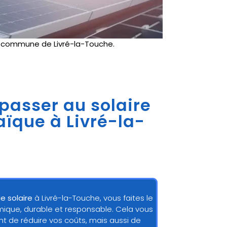
e
commune de Livré-la-Touche.
 passer au solaire
aïque à Livré-la-
e solaire
à Livré-la-Touche, vous faites le
mique, durable et responsable. Cela vous
 de réduire vos coûts, mais aussi de