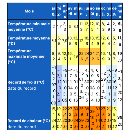
m
an
ja
fé
av
m
jui
jui
ao
se
oc
no
dé
Mois
ar
né
n.
v.
ril
ai
n
.
ût
p.
t.
v.
c.
s
e
6,
Température minimale
3,
11,
12,
12,
10,
8,
4,
2,
2
1,7
5
8,1
moyenne (°C)
3
3
7
5
1
3
9
2
8
11,
Température moyenne
5,
10,
13,
18,
18,
15,
12,
8,
5,
5,1
7,9
17
(°C)
5
5
6
6
4
9
6
4
4
6
Température
16
8,
9,
12,
16,
22
24
24
21,
16,
11,
8,
maximale moyenne
19
2
4
5
1
,6
,5
,2
6
9
9
7
,3
(°C)
−1
−1
−9
−4
−1,
4,
4,
0,
−6
−9
−1
0,
1,5
−2
3,1
,1
,7
6
9
9
5
,3
,1
2
3,
01
29
12
01
11.
01
30
21.
26
30
16
Record de froid (°C)
07
.0
.1
1
.0
.0
04
.0
.0
08
.0
.11
.12
date du record
.0
6.
0.
20
2.1
3.
.0
5.
7.1
.1
9.
.1
.0
1.
06
03
12
2
05
6
16
5
4
10
0
9
09
15,
19,
22
27,
30
35
38
33
27,
21,
15,
39
1
6
,4
2
,3
,9
,1
,3
7
5
8
10
39
24
27.
20
30
24
29
23
14
02
07
19
Record de chaleur (°C)
.0
20
.0
02
.0
.0
.0
.0
.0
.0
.1
.11
.12
date du record
8.