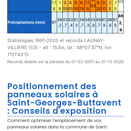
03
1.1
.1
3.
4.
5.
6.
7.1
9.
0.
.1
.1
03
6
9
05
05
10
19
9
20
11
5
5
86
68
63
62
67,
58
58
55
66
87,
88
97,
Précipitations (mm)
87
2,
,2
,7
,4
3
,7
,3
,9
,7
9
,6
9
6
Statistiques 1991-2020 et records LAUNAY-
VILLIERS (53) - alt : 153m, lat : 48°07'37"N, lon :
1°01'43"O
Records établis sur la période du 01-02-2001 au 31-12-2020
Positionnement des
panneaux solaires à
Saint-Georges-Buttavent
: Conseils d'exposition
Comment optimiser l’emplacement de vos
panneaux solaires dans la commune de Saint-