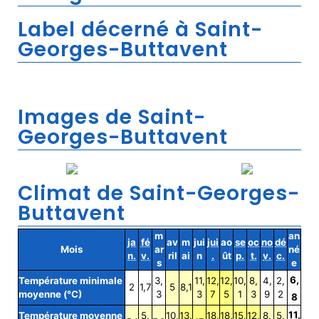
Label décerné à Saint-
Georges-Buttavent
Images de Saint-
Georges-Buttavent
Climat de Saint-Georges-
Buttavent
m
an
ja
fé
av
m
jui
jui
ao
se
oc
no
dé
Mois
ar
né
n.
v.
ril
ai
n
.
ût
p.
t.
v.
c.
s
e
6,
Température minimale
3,
11,
12,
12,
10,
8,
4,
2,
2
1,7
5
8,1
moyenne (°C)
3
3
7
5
1
3
9
2
8
11,
Température moyenne
5,
10,
13,
18,
18,
15,
12,
8,
5,