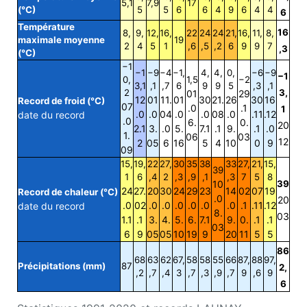
5,1
7,9
17
(°C)
5
5
6
6
4
9
6
4
4
6
Température
16
8,
9,
12,
16,
22
24
24
21,
16,
11,
8,
maximale moyenne
19
2
4
5
1
,6
,5
,2
6
9
9
7
,3
(°C)
−1
−1
−9
−4
−1,
4,
4,
0,
−6
−9
−1
0,
1,5
−2
3,1
,1
,7
6
9
9
5
,3
,1
2
3,
01
29
12
01
11.
01
30
21.
26
30
16
Record de froid (°C)
07
.0
.1
1
.0
.0
04
.0
.0
08
.0
.11
.12
date du record
.0
6.
0.
20
2.1
3.
.0
5.
7.1
.1
9.
.1
.0
1.
06
03
12
2
05
6
16
5
4
10
0
9
09
15,
19,
22
27,
30
35
38
33
27,
21,
15,
39
1
6
,4
2
,3
,9
,1
,3
7
5
8
10
39
24
27.
20
30
24
29
23
14
02
07
19
Record de chaleur (°C)
.0
20
.0
02
.0
.0
.0
.0
.0
.0
.1
.11
.12
date du record
8.
03
1.1
.1
3.
4.
5.
6.
7.1
9.
0.
.1
.1
03
6
9
05
05
10
19
9
20
11
5
5
86
68
63
62
67,
58
58
55
66
87,
88
97,
Précipitations (mm)
87
2,
,2
,7
,4
3
,7
,3
,9
,7
9
,6
9
6