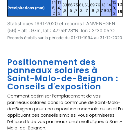
14
11
15
1 2
83
86
75
61,
61,
69
76
13
14
Précipitations (mm)
8,
4,
9,
,8
,5
,7
3
7
,9
,2
7,9
0,1
15
2
5
2
Statistiques 1991-2020 et records LANVENEGEN
(56) - alt : 97m, lat : 47°59'28"N, lon : 3°30'05"O
Records établis sur la période du 01-11-1994 au 31-12-2020
Positionnement des
panneaux solaires à
Saint-Malo-de-Beignon :
Conseils d'exposition
Comment optimiser l’emplacement de vos
panneaux solaires dans la commune de Saint-Malo-
de-Beignon pour une exposition maximale au soleil.En
appliquant ces conseils simples, vous optimiserez
l’efficacité de vos panneaux photovoltaïques à Saint-
Malo-de-Beignon.