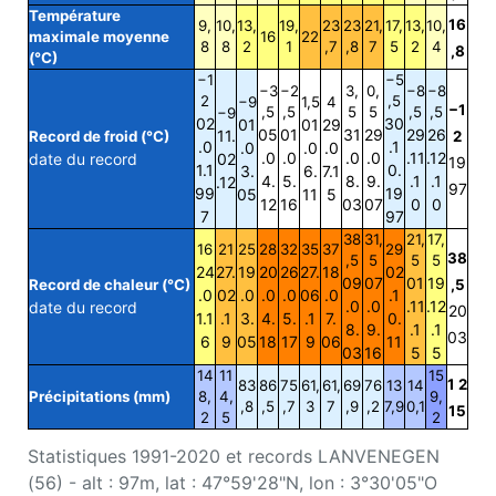
Température
16
9,
10,
13,
19,
23
23
21,
17,
13,
10,
maximale moyenne
16
22
8
8
2
1
,7
,8
7
5
2
4
,8
(°C)
−1
−5
−3
−2
3,
0,
−8
−8
2
,5
−9
1,5
4
−1
,5
,5
5
5
,5
,5
−9
02
30
01
01
29
05
01
31
29
29
26
11.
Record de froid (°C)
2
.0
.1
.0
.0
.0
.0
.0
.0
.0
.11
.12
date du record
02
19
1.1
0.
3.
6.
7.1
4.
5.
8.
9.
.1
.1
.12
97
99
19
05
11
5
12
16
03
07
0
0
7
97
38
31,
21,
17,
16
21
25
28
32
35
37
29
38
,5
5
5
5
24
27.
19
20
26
27.
18
02
09
07
01
19
Record de chaleur (°C)
,5
.0
02
.0
.0
.0
06
.0
.1
.0
.0
.11
.12
date du record
20
1.1
.1
3.
4.
5.
.1
7.
0.
8.
9.
.1
.1
03
6
9
05
18
17
9
06
11
03
16
5
5
14
11
15
1 2
83
86
75
61,
61,
69
76
13
14
Précipitations (mm)
8,
4,
9,
,8
,5
,7
3
7
,9
,2
7,9
0,1
15
2
5
2
Statistiques 1991-2020 et records LANVENEGEN
(56) - alt : 97m, lat : 47°59'28"N, lon : 3°30'05"O