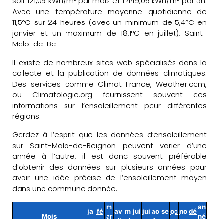
soit 121,09 kWh/m² par mois et 1 449,05 kWh/m² par an.
Avec une température moyenne quotidienne de
11,5°C sur 24 heures (avec un minimum de 5,4°C en
janvier et un maximum de 18,1°C en juillet), Saint-
Malo-de-Be
Il existe de nombreux sites web spécialisés dans la
collecte et la publication de données climatiques.
Des services comme Climat-France, Weather.com,
ou Climatologie.org fournissent souvent des
informations sur l’ensoleillement pour différentes
régions.
Gardez à l’esprit que les données d’ensoleillement
sur Saint-Malo-de-Beignon peuvent varier d’une
année à l’autre, il est donc souvent préférable
d’obtenir des données sur plusieurs années pour
avoir une idée précise de l’ensoleillement moyen
dans une commune donnée.
m
an
ja
fé
av
m
jui
jui
ao
se
oc
no
dé
Mois
ar
né