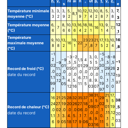
n.
v.
ril
ai
n
.
ût
p.
t.
v.
c.
s
e
7,
Température minimale
3,
3,
3,
5,
10,
12,
12,
10,
8,
5,
3,
8,1
moyenne (°C)
3
2
9
2
9
7
4
2
8
7
8
3
12
Température moyenne
6,
8,
10,
13,
16,
18,
18,
13,
9,
7
16
7,1
(°C)
6
6
6
6
4
2
1
1
4
,1
Température
16
9,
10,
13,
19,
23
23
21,
17,
13,
10,
maximale moyenne
16
22
8
8
2
1
,7
,8
7
5
2
4
,8
(°C)
−1
−5
−3
−2
3,
0,
−8
−8
2
,5
−9
1,5
4
−1
,5
,5
5
5
,5
,5
−9
02
30
01
01
29
05
01
31
29
29
26
11.
Record de froid (°C)
2
.0
.1
.0
.0
.0
.0
.0
.0
.0
.11
.12
date du record
02
19
1.1
0.
3.
6.
7.1
4.
5.
8.
9.
.1
.1
.12
97
99
19
05
11
5
12
16
03
07
0
0
7
97
38
31,
21,
17,
16
21
25
28
32
35
37
29
38
,5
5
5
5
24
27.
19
20
26
27.
18
02
09
07
01
19
Record de chaleur (°C)
,5
.0
02
.0
.0
.0
06
.0
.1
.0
.0
.11
.12
date du record
20
1.1
.1
3.
4.
5.
.1
7.
0.
8.
9.
.1
.1
03
6
9
05
18
17
9
06
11
03
16
5
5