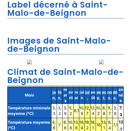
Label décerné à Saint-
Malo-de-Beignon
Images de Saint-Malo-
de-Beignon
Climat de Saint-Malo-de-
Beignon
m
an
ja
fé
av
m
jui
jui
ao
se
oc
no
dé
Mois
ar
né
n.
v.
ril
ai
n
.
ût
p.
t.
v.
c.
s
e
7,
Température minimale
3,
3,
3,
5,
10,
12,
12,
10,
8,
5,
3,
8,1
moyenne (°C)
3
2
9
2
9
7
4
2
8
7
8
3
12
Température moyenne
6,
8,
10,
13,
16,
18,
18,
13,
9,
7
16
7,1
(°C)
6
6
6
6
4
2
1
1
4
,1